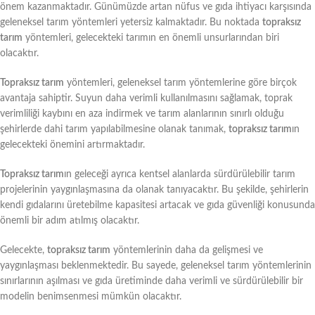
önem kazanmaktadır. Günümüzde artan nüfus ve gıda ihtiyacı karşısında
geleneksel tarım yöntemleri yetersiz kalmaktadır. Bu noktada
topraksız
tarım
yöntemleri, gelecekteki tarımın en önemli unsurlarından biri
olacaktır.
Topraksız tarım
yöntemleri, geleneksel tarım yöntemlerine göre birçok
avantaja sahiptir. Suyun daha verimli kullanılmasını sağlamak, toprak
verimliliği kaybını en aza indirmek ve tarım alanlarının sınırlı olduğu
şehirlerde dahi tarım yapılabilmesine olanak tanımak,
topraksız tarım
ın
gelecekteki önemini artırmaktadır.
Topraksız tarım
ın geleceği ayrıca kentsel alanlarda sürdürülebilir tarım
projelerinin yaygınlaşmasına da olanak tanıyacaktır. Bu şekilde, şehirlerin
kendi gıdalarını üretebilme kapasitesi artacak ve gıda güvenliği konusunda
önemli bir adım atılmış olacaktır.
Gelecekte,
topraksız tarım
yöntemlerinin daha da gelişmesi ve
yaygınlaşması beklenmektedir. Bu sayede, geleneksel tarım yöntemlerinin
sınırlarının aşılması ve gıda üretiminde daha verimli ve sürdürülebilir bir
modelin benimsenmesi mümkün olacaktır.