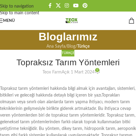
Skip to navigation
Skip to main content
MENÜ
Bloglarımız
Ana Sayfa
/
Blog
/
Türkçe
TÜRKÇE
Topraksız Tarım Yöntemleri
0
Teox Farm
Açık 1 Mart 2024
Topraksız tarım yöntemleri hakkında bilgi almak için avantajları, sistemleri,
bitkileri ve geleceği hakkında detaylı bilgi içeren bir yazı.Toprakları
olmayan veya sınırlı olan alanlarda tarım yapma ihtiyacı, modern tarım
tekniklerinin gelişmesiyle birlikte giderek artmaktadır. Bu ihtiyaca cevap
veren yöntemlerden biri de topraksız tarım yöntemleridir. Topraksız tarım,
geleneksel tarım yöntemlerinden farklı olarak toprak kullanmadan bitki
yetiştirme tekniğidir. Bu yöntem, dikey tarım, hidroponik tarım, aeroponik
tarım gibi farklı sistemler kullanılarak uygulanmaktadır. Topraksız tarımın