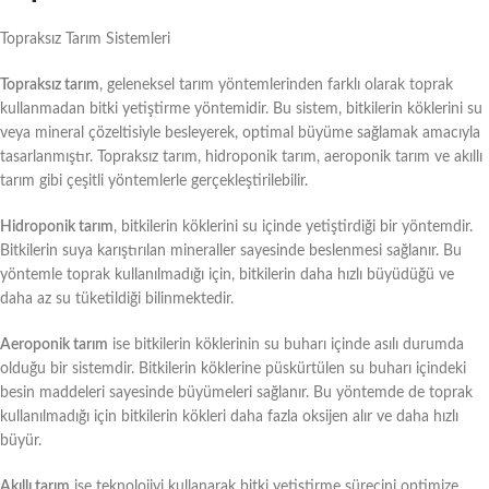
Topraksız Tarım Sistemleri
Topraksız tarım
, geleneksel tarım yöntemlerinden farklı olarak toprak
kullanmadan bitki yetiştirme yöntemidir. Bu sistem, bitkilerin köklerini su
veya mineral çözeltisiyle besleyerek, optimal büyüme sağlamak amacıyla
tasarlanmıştır. Topraksız tarım, hidroponik tarım, aeroponik tarım ve akıllı
tarım gibi çeşitli yöntemlerle gerçekleştirilebilir.
Hidroponik tarım
, bitkilerin köklerini su içinde yetiştirdiği bir yöntemdir.
Bitkilerin suya karıştırılan mineraller sayesinde beslenmesi sağlanır. Bu
yöntemle toprak kullanılmadığı için, bitkilerin daha hızlı büyüdüğü ve
daha az su tüketildiği bilinmektedir.
Aeroponik tarım
ise bitkilerin köklerinin su buharı içinde asılı durumda
olduğu bir sistemdir. Bitkilerin köklerine püskürtülen su buharı içindeki
besin maddeleri sayesinde büyümeleri sağlanır. Bu yöntemde de toprak
kullanılmadığı için bitkilerin kökleri daha fazla oksijen alır ve daha hızlı
büyür.
Akıllı tarım
ise teknolojiyi kullanarak bitki yetiştirme sürecini optimize