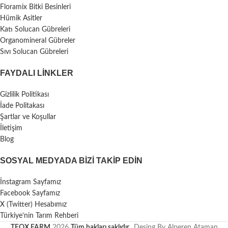
Floramix Bitki Besinleri
Hümik Asitler
Katı Solucan Gübreleri
Organomineral Gübreler
Sıvı Solucan Gübreleri
FAYDALI LİNKLER
Gizlilik Politikası
İade Politakası
Şartlar ve Koşullar
İletişim
Blog
SOSYAL MEDYADA BIZI TAKIP EDIN
İnstagram Sayfamız
Facebook Sayfamız
X (Twitter) Hesabımız
Türkiye’nin Tarım Rehberi
TEOX FARM
2026
Tüm hakları saklıdır.
. Desing By Alperen Ataman