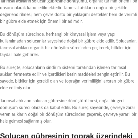
Tarımsal atıkların solucan gübresine dönüşümü
, organik tarımın önemli bir
unsuru olarak kabul edilmektedir. Tarımsal atıkların doğru bir şekilde
değerlendirilmesi, hem çevre dostu bir yaklaşımı destekler hem de verimli
bir gübre elde etmek için önemli bir adımdır.
Bu dönüşüm sürecinde, herhangi bir kimyasal işlem veya yapı
kullanılmadan
solucanlar
sayesinde doğal bir gübre elde edilir. Solucanlar,
tarımsal atıkları organik bir dönüşüm sürecinden geçirerek, bitkiler için
faydalı hale getirirler.
Bu süreçte, solucanların sindirim sistemi tarafından işlenen tarımsal
atıklar,
fermente
edilir ve içerdikleri
besin maddeleri
zenginleştirilir. Bu
sayede, bitkiler için gerekli olan ve toprağın verimliliğini artıran bir gübre
elde edilmiş olur.
Tarımsal atıkların solucan gübresine dönüştürülmesi, doğal bir geri
dönüşüm süreci olarak da kabul edilir. Bu süreç sayesinde, çevreye zarar
veren atıkların doğal bir dönüşüm sürecinden geçerek, çevreye yararlı bir
hale gelmesi sağlanmış olur.
Solucan gübresinin toprak üzerindeki