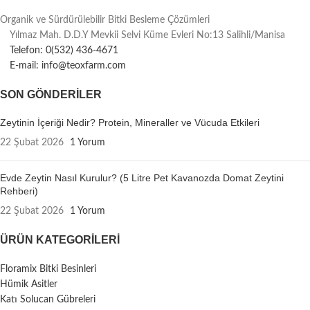
Organik ve Sürdürülebilir Bitki Besleme Çözümleri
Yılmaz Mah. D.D.Y Mevkii Selvi Küme Evleri No:13 Salihli/Manisa
Telefon: 0(532) 436-4671
E-mail: info@teoxfarm.com
SON GÖNDERILER
Zeytinin İçeriği Nedir? Protein, Mineraller ve Vücuda Etkileri
22 Şubat 2026
1 Yorum
Evde Zeytin Nasıl Kurulur? (5 Litre Pet Kavanozda Domat Zeytini
Rehberi)
22 Şubat 2026
1 Yorum
ÜRÜN KATEGORILERI
Floramix Bitki Besinleri
Hümik Asitler
Katı Solucan Gübreleri