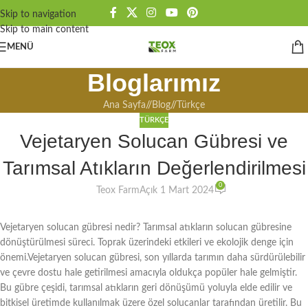
Skip to navigation
Skip to main content
MENÜ
Bloglarımız
Ana Sayfa
/
Blog
/
Türkçe
TÜRKÇE
Vejetaryen Solucan Gübresi ve
Tarımsal Atıkların Değerlendirilmesi
0
Teox Farm
Açık 1 Mart 2024
Vejetaryen solucan gübresi nedir? Tarımsal atıkların solucan gübresine
dönüştürülmesi süreci. Toprak üzerindeki etkileri ve ekolojik denge için
önemi.Vejetaryen solucan gübresi, son yıllarda tarımın daha sürdürülebilir
ve çevre dostu hale getirilmesi amacıyla oldukça popüler hale gelmiştir.
Bu gübre çeşidi, tarımsal atıkların geri dönüşümü yoluyla elde edilir ve
bitkisel üretimde kullanılmak üzere özel solucanlar tarafından üretilir. Bu