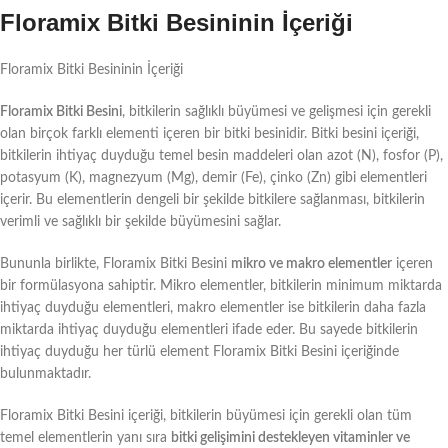
Floramix Bitki Besininin İçeriği
Floramix Bitki Besininin İçeriği
Floramix Bitki Besini
, bitkilerin sağlıklı büyümesi ve gelişmesi için gerekli
olan birçok farklı elementi içeren bir bitki besinidir. Bitki besini içeriği,
bitkilerin ihtiyaç duyduğu temel besin maddeleri olan azot (N), fosfor (P),
potasyum (K), magnezyum (Mg), demir (Fe), çinko (Zn) gibi elementleri
içerir. Bu elementlerin dengeli bir şekilde bitkilere sağlanması, bitkilerin
verimli ve sağlıklı bir şekilde büyümesini sağlar.
Bununla birlikte, Floramix Bitki Besini
mikro ve makro elementler
içeren
bir formülasyona sahiptir. Mikro elementler, bitkilerin minimum miktarda
ihtiyaç duyduğu elementleri, makro elementler ise bitkilerin daha fazla
miktarda ihtiyaç duyduğu elementleri ifade eder. Bu sayede bitkilerin
ihtiyaç duyduğu her türlü element Floramix Bitki Besini içeriğinde
bulunmaktadır.
Floramix Bitki Besini içeriği, bitkilerin büyümesi için gerekli olan tüm
temel elementlerin yanı sıra
bitki gelişimini destekleyen vitaminler ve