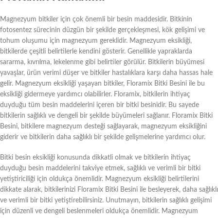
Magnezyum bitkiler için çok önemli bir besin maddesidir. Bitkinin
fotosentez sürecinin düzgün bir şekilde gerçekleşmesi, kök gelişimi ve
tohum oluşumu için magnezyum gereklidir. Magnezyum eksikliği,
bitkilerde çeşitli belirtilerle kendini gösterir. Genellikle yapraklarda
sararma, kıvrılma, lekelenme gibi belirtiler görülür. Bitkilerin büyümesi
yavaşlar, ürün verimi düşer ve bitkiler hastalıklara karşı daha hassas hale
gelir. Magnezyum eksikliği yaşayan bitkiler, Floramix Bitki Besini ile bu
eksikliği gidermeye yardımcı olabilirler. Floramix, bitkilerin ihtiyaç
duyduğu tüm besin maddelerini içeren bir bitki besinidir. Bu sayede
bitkilerin sağlıklı ve dengeli bir şekilde büyümeleri sağlanır. Floramix Bitki
Besini, bitkilere magnezyum desteği sağlayarak, magnezyum eksikliğini
giderir ve bitkilerin daha sağlıklı bir şekilde gelişmelerine yardımcı olur.
Bitki besin eksikliği konusunda dikkatli olmak ve bitkilerin ihtiyaç
duyduğu besin maddelerini takviye etmek, sağlıklı ve verimli bir bitki
yetiştiriciliği için oldukça önemlidir. Magnezyum eksikliği belirtilerini
dikkate alarak, bitkilerinizi Floramix Bitki Besini ile besleyerek, daha sağlıklı
ve verimli bir bitki yetiştirebilirsiniz. Unutmayın, bitkilerin sağlıklı gelişimi
için düzenli ve dengeli beslenmeleri oldukça önemlidir. Magnezyum