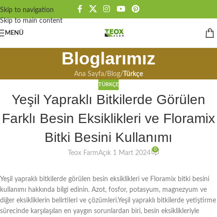
Skip to navigation
Skip to main content
MENÜ
Bloglarımız
Ana Sayfa
/
Blog
/
Türkçe
TÜRKÇE
Yeşil Yapraklı Bitkilerde Görülen
Farklı Besin Eksiklikleri ve Floramix
Bitki Besini Kullanımı
0
Teox Farm
Açık 1 Mart 2024
Yeşil yapraklı bitkilerde görülen besin eksiklikleri ve Floramix bitki besini
kullanımı hakkında bilgi edinin. Azot, fosfor, potasyum, magnezyum ve
diğer eksikliklerin belirtileri ve çözümleri.Yeşil yapraklı bitkilerde yetiştirme
sürecinde karşılaşılan en yaygın sorunlardan biri, besin eksiklikleriyle