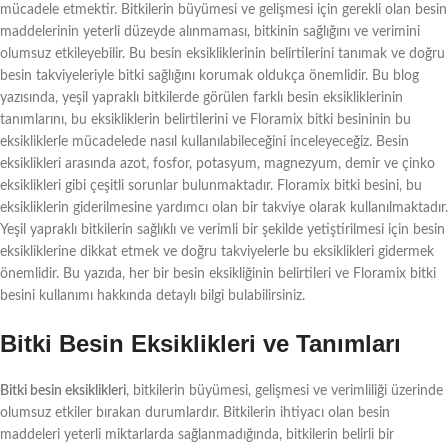
mücadele etmektir. Bitkilerin büyümesi ve gelişmesi için gerekli olan besin
maddelerinin yeterli düzeyde alınmaması, bitkinin sağlığını ve verimini
olumsuz etkileyebilir. Bu besin eksikliklerinin belirtilerini tanımak ve doğru
besin takviyeleriyle bitki sağlığını korumak oldukça önemlidir. Bu blog
yazısında, yeşil yapraklı bitkilerde görülen farklı besin eksikliklerinin
tanımlarını, bu eksikliklerin belirtilerini ve Floramix bitki besininin bu
eksikliklerle mücadelede nasıl kullanılabileceğini inceleyeceğiz. Besin
eksiklikleri arasında azot, fosfor, potasyum, magnezyum, demir ve çinko
eksiklikleri gibi çeşitli sorunlar bulunmaktadır. Floramix bitki besini, bu
eksikliklerin giderilmesine yardımcı olan bir takviye olarak kullanılmaktadır.
Yeşil yapraklı bitkilerin sağlıklı ve verimli bir şekilde yetiştirilmesi için besin
eksikliklerine dikkat etmek ve doğru takviyelerle bu eksiklikleri gidermek
önemlidir. Bu yazıda, her bir besin eksikliğinin belirtileri ve Floramix bitki
besini kullanımı hakkında detaylı bilgi bulabilirsiniz.
Bitki Besin Eksiklikleri ve Tanımları
Bitki besin eksiklikleri
, bitkilerin büyümesi, gelişmesi ve verimliliği üzerinde
olumsuz etkiler bırakan durumlardır. Bitkilerin ihtiyacı olan besin
maddeleri yeterli miktarlarda sağlanmadığında, bitkilerin belirli bir