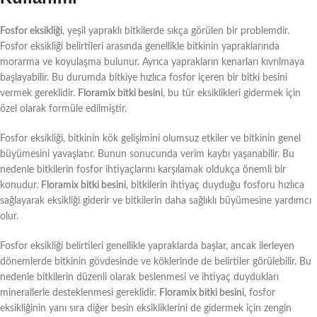
Fosfor eksikliği
, yeşil yapraklı bitkilerde sıkça görülen bir problemdir.
Fosfor eksikliği belirtileri arasında genellikle bitkinin yapraklarında
morarma ve koyulaşma bulunur. Ayrıca yaprakların kenarları kıvrılmaya
başlayabilir. Bu durumda bitkiye hızlıca fosfor içeren bir bitki besini
vermek gereklidir.
Floramix bitki besini
, bu tür eksiklikleri gidermek için
özel olarak formüle edilmiştir.
Fosfor eksikliği, bitkinin kök gelişimini olumsuz etkiler ve bitkinin genel
büyümesini yavaşlatır. Bunun sonucunda verim kaybı yaşanabilir. Bu
nedenle bitkilerin fosfor ihtiyaçlarını karşılamak oldukça önemli bir
konudur.
Floramix bitki besini
, bitkilerin ihtiyaç duyduğu fosforu hızlıca
sağlayarak eksikliği giderir ve bitkilerin daha sağlıklı büyümesine yardımcı
olur.
Fosfor eksikliği belirtileri genellikle yapraklarda başlar, ancak ilerleyen
dönemlerde bitkinin gövdesinde ve köklerinde de belirtiler görülebilir. Bu
nedenle bitkilerin düzenli olarak beslenmesi ve ihtiyaç duydukları
minerallerle desteklenmesi gereklidir.
Floramix bitki besini
, fosfor
eksikliğinin yanı sıra diğer besin eksikliklerini de gidermek için zengin