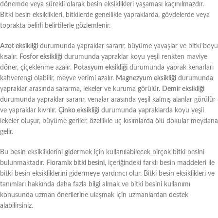
dönemde veya sürekli olarak besin eksiklikleri yaşaması kaçınılmazdır.
Bitki besin eksiklikleri, bitkilerde genellikle yapraklarda, gövdelerde veya
toprakta belirli belirtilerle gözlemlenir.
Azot eksikliği
durumunda yapraklar sararır, büyüme yavaşlar ve bitki boyu
kısalır.
Fosfor eksikliği
durumunda yapraklar koyu yeşil renkten maviye
döner, çiçeklenme azalır.
Potasyum eksikliği
durumunda yaprak kenarları
kahverengi olabilir, meyve verimi azalır.
Magnezyum eksikliği
durumunda
yapraklar arasında sararma, lekeler ve kuruma görülür.
Demir eksikliği
durumunda yapraklar sararır, venalar arasında yeşil kalmış alanlar görülür
ve yapraklar kıvrılır.
Çinko eksikliği
durumunda yapraklarda koyu yeşil
lekeler oluşur, büyüme geriler, özellikle uç kısımlarda ölü dokular meydana
gelir.
Bu besin eksikliklerini gidermek için kullanılabilecek birçok bitki besini
bulunmaktadır.
Floramix bitki besini
, içeriğindeki farklı besin maddeleri ile
bitki besin eksikliklerini gidermeye yardımcı olur. Bitki besin eksiklikleri ve
tanımları hakkında daha fazla bilgi almak ve bitki besini kullanımı
konusunda uzman önerilerine ulaşmak için uzmanlardan destek
alabilirsiniz.