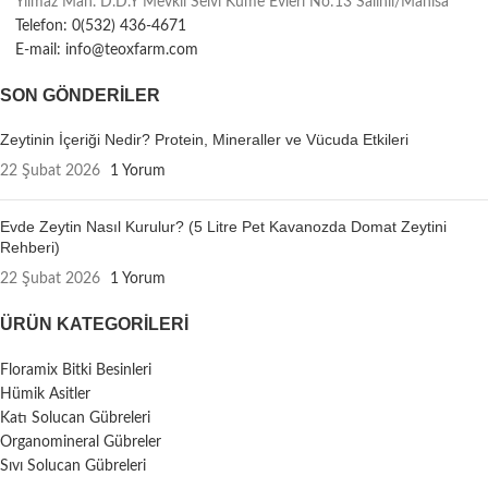
Yılmaz Mah. D.D.Y Mevkii Selvi Küme Evleri No:13 Salihli/Manisa
Telefon: 0(532) 436-4671
E-mail: info@teoxfarm.com
SON GÖNDERILER
Zeytinin İçeriği Nedir? Protein, Mineraller ve Vücuda Etkileri
22 Şubat 2026
1 Yorum
Evde Zeytin Nasıl Kurulur? (5 Litre Pet Kavanozda Domat Zeytini
Rehberi)
22 Şubat 2026
1 Yorum
ÜRÜN KATEGORILERI
Floramix Bitki Besinleri
Hümik Asitler
Katı Solucan Gübreleri
Organomineral Gübreler
Sıvı Solucan Gübreleri