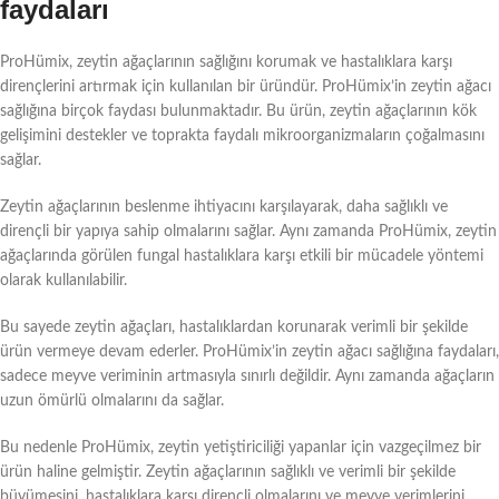
faydaları
ProHümix, zeytin ağaçlarının sağlığını korumak ve hastalıklara karşı
dirençlerini artırmak için kullanılan bir üründür. ProHümix’in zeytin ağacı
sağlığına birçok faydası bulunmaktadır. Bu ürün, zeytin ağaçlarının kök
gelişimini destekler ve toprakta faydalı mikroorganizmaların çoğalmasını
sağlar.
Zeytin ağaçlarının beslenme ihtiyacını karşılayarak, daha sağlıklı ve
dirençli bir yapıya sahip olmalarını sağlar. Aynı zamanda ProHümix, zeytin
ağaçlarında görülen fungal hastalıklara karşı etkili bir mücadele yöntemi
olarak kullanılabilir.
Bu sayede zeytin ağaçları, hastalıklardan korunarak verimli bir şekilde
ürün vermeye devam ederler. ProHümix’in zeytin ağacı sağlığına faydaları,
sadece meyve veriminin artmasıyla sınırlı değildir. Aynı zamanda ağaçların
uzun ömürlü olmalarını da sağlar.
Bu nedenle ProHümix, zeytin yetiştiriciliği yapanlar için vazgeçilmez bir
ürün haline gelmiştir. Zeytin ağaçlarının sağlıklı ve verimli bir şekilde
büyümesini, hastalıklara karşı dirençli olmalarını ve meyve verimlerini