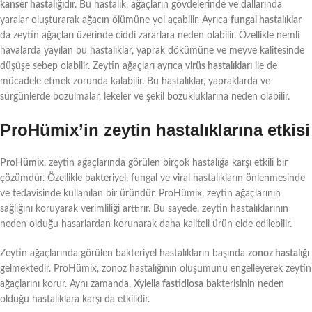
kanser hastalığı
dır. Bu hastalık, ağaçların gövdelerinde ve dallarında
yaralar oluşturarak ağacın ölümüne yol açabilir. Ayrıca
fungal hastalıklar
da zeytin ağaçları üzerinde ciddi zararlara neden olabilir. Özellikle nemli
havalarda yayılan bu hastalıklar, yaprak dökümüne ve meyve kalitesinde
düşüşe sebep olabilir. Zeytin ağaçları ayrıca
virüs hastalıkları
ile de
mücadele etmek zorunda kalabilir. Bu hastalıklar, yapraklarda ve
sürgünlerde bozulmalar, lekeler ve şekil bozukluklarına neden olabilir.
ProHümix’in zeytin hastalıklarına etkisi
ProHümix
, zeytin ağaçlarında görülen birçok hastalığa karşı etkili bir
çözümdür. Özellikle bakteriyel, fungal ve viral hastalıkların önlenmesinde
ve tedavisinde kullanılan bir üründür. ProHümix, zeytin ağaçlarının
sağlığını koruyarak verimliliği arttırır. Bu sayede, zeytin hastalıklarının
neden olduğu hasarlardan korunarak daha kaliteli ürün elde edilebilir.
Zeytin ağaçlarında görülen bakteriyel hastalıkların başında
zonoz hastalığı
gelmektedir. ProHümix, zonoz hastalığının oluşumunu engelleyerek zeytin
ağaçlarını korur. Aynı zamanda,
Xylella fastidiosa
bakterisinin neden
olduğu hastalıklara karşı da etkilidir.