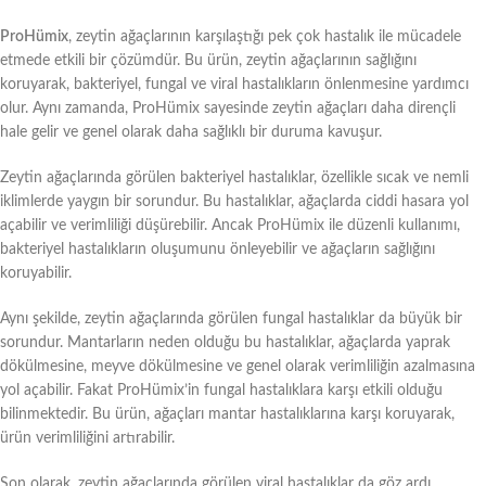
ProHümix
, zeytin ağaçlarının karşılaştığı pek çok hastalık ile mücadele
etmede etkili bir çözümdür. Bu ürün, zeytin ağaçlarının sağlığını
koruyarak, bakteriyel, fungal ve viral hastalıkların önlenmesine yardımcı
olur. Aynı zamanda, ProHümix sayesinde zeytin ağaçları daha dirençli
hale gelir ve genel olarak daha sağlıklı bir duruma kavuşur.
Zeytin ağaçlarında görülen bakteriyel hastalıklar, özellikle sıcak ve nemli
iklimlerde yaygın bir sorundur. Bu hastalıklar, ağaçlarda ciddi hasara yol
açabilir ve verimliliği düşürebilir. Ancak ProHümix ile düzenli kullanımı,
bakteriyel hastalıkların oluşumunu önleyebilir ve ağaçların sağlığını
koruyabilir.
Aynı şekilde, zeytin ağaçlarında görülen fungal hastalıklar da büyük bir
sorundur. Mantarların neden olduğu bu hastalıklar, ağaçlarda yaprak
dökülmesine, meyve dökülmesine ve genel olarak verimliliğin azalmasına
yol açabilir. Fakat ProHümix’in fungal hastalıklara karşı etkili olduğu
bilinmektedir. Bu ürün, ağaçları mantar hastalıklarına karşı koruyarak,
ürün verimliliğini artırabilir.
Son olarak, zeytin ağaçlarında görülen viral hastalıklar da göz ardı