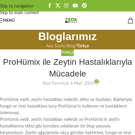
Skip to navigation
Skip to main content
MENÜ
Bloglarımız
Ana Sayfa
/
Blog
/
Türkçe
TÜRKÇE
ProHümix ile Zeytin Hastalıklarıyla
Mücadele
0
Teox Farm
Açık 6 Mart 2024
ProHümix nedir, zeytin hastalıkları nelerdir, etkisi ve faydaları. Bakteriyel,
fungal ve viral hastalıklara karşı ProHümix’in kullanımı ve hastalıkların
önlenmesi. .
ProHümix nedir, zeytin hastalıkları nelerdir ve ProHümix’in zeytin
hastalıklarına etkisi gibi konulara odaklanan bir blog yazısıyla
karşınızdayız. Zeytin ağaçlarında sıkça görülen bakteriyel, fungal ve viral