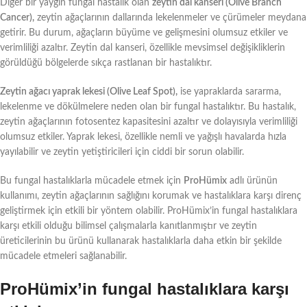
Diğer bir yaygın fungal hastalık olan
zeytin dal kanseri (Olive Branch
Cancer),
zeytin ağaçlarının dallarında lekelenmeler ve çürümeler meydana
getirir. Bu durum, ağaçların büyüme ve gelişmesini olumsuz etkiler ve
verimliliği azaltır. Zeytin dal kanseri, özellikle mevsimsel değişikliklerin
görüldüğü bölgelerde sıkça rastlanan bir hastalıktır.
Zeytin ağacı yaprak lekesi (Olive Leaf Spot),
ise yapraklarda sararma,
lekelenme ve dökülmelere neden olan bir fungal hastalıktır. Bu hastalık,
zeytin ağaçlarının fotosentez kapasitesini azaltır ve dolayısıyla verimliliği
olumsuz etkiler. Yaprak lekesi, özellikle nemli ve yağışlı havalarda hızla
yayılabilir ve zeytin yetiştiricileri için ciddi bir sorun olabilir.
Bu fungal hastalıklarla mücadele etmek için
ProHümix
adlı ürünün
kullanımı, zeytin ağaçlarının sağlığını korumak ve hastalıklara karşı direnç
geliştirmek için etkili bir yöntem olabilir. ProHümix’in fungal hastalıklara
karşı etkili olduğu bilimsel çalışmalarla kanıtlanmıştır ve zeytin
üreticilerinin bu ürünü kullanarak hastalıklarla daha etkin bir şekilde
mücadele etmeleri sağlanabilir.
ProHümix’in fungal hastalıklara karşı