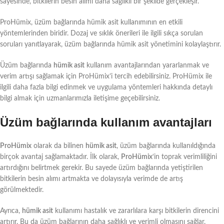
sayesinde, bitkilerin besin alımı daha sağlıklı bir şekilde gerçekleşir.
ProHümix, üzüm bağlarında hümik asit kullanımının en etkili
yöntemlerinden biridir. Dozaj ve sıklık önerileri ile ilgili sıkça sorulan
soruları yanıtlayarak, üzüm bağlarında hümik asit yönetimini kolaylaştırır.
Üzüm bağlarında
hümik asit
kullanım avantajlarından yararlanmak ve
verim artışı sağlamak için ProHümix’i tercih edebilirsiniz. ProHümix ile
ilgili daha fazla bilgi edinmek ve uygulama yöntemleri hakkında detaylı
bilgi almak için uzmanlarımızla iletişime geçebilirsiniz.
Üzüm bağlarında kullanım avantajları
ProHümix
olarak da bilinen
hümik asit
, üzüm bağlarında kullanıldığında
birçok avantaj sağlamaktadır. İlk olarak,
ProHümix
‘in toprak verimliliğini
artırdığını belirtmek gerekir. Bu sayede üzüm bağlarında yetiştirilen
bitkilerin besin alımı artmakta ve dolayısıyla verimde de artış
görülmektedir.
Ayrıca,
hümik asit
kullanımı hastalık ve zararlılara karşı bitkilerin direncini
artırır. Bu da üzüm bağlarının daha sağlıklı ve verimli olmasını sağlar.