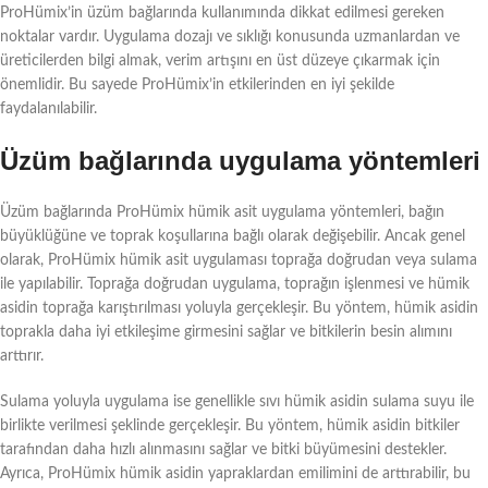
ProHümix’in üzüm bağlarında kullanımında dikkat edilmesi gereken
noktalar vardır. Uygulama dozajı ve sıklığı konusunda uzmanlardan ve
üreticilerden bilgi almak, verim artışını en üst düzeye çıkarmak için
önemlidir. Bu sayede ProHümix’in etkilerinden en iyi şekilde
faydalanılabilir.
Üzüm bağlarında uygulama yöntemleri
Üzüm bağlarında ProHümix hümik asit uygulama yöntemleri, bağın
büyüklüğüne ve toprak koşullarına bağlı olarak değişebilir. Ancak genel
olarak, ProHümix hümik asit uygulaması toprağa doğrudan veya sulama
ile yapılabilir. Toprağa doğrudan uygulama, toprağın işlenmesi ve hümik
asidin toprağa karıştırılması yoluyla gerçekleşir. Bu yöntem, hümik asidin
toprakla daha iyi etkileşime girmesini sağlar ve bitkilerin besin alımını
arttırır.
Sulama yoluyla uygulama ise genellikle sıvı hümik asidin sulama suyu ile
birlikte verilmesi şeklinde gerçekleşir. Bu yöntem, hümik asidin bitkiler
tarafından daha hızlı alınmasını sağlar ve bitki büyümesini destekler.
Ayrıca, ProHümix hümik asidin yapraklardan emilimini de arttırabilir, bu