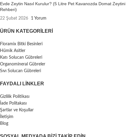
Evde Zeytin Nasıl Kurulur? (5 Litre Pet Kavanozda Domat Zeytini
Rehberi)
22 Şubat 2026
1 Yorum
ÜRÜN KATEGORILERI
Floramix Bitki Besinleri
Hümik Asitler
Katı Solucan Gübreleri
Organomineral Gübreler
Sıvı Solucan Gübreleri
FAYDALI LİNKLER
Gizlilik Politikası
İade Politakası
Şartlar ve Koşullar
İletişim
Blog
SOSYAL MEDYADA BIZI TAKIP EDIN