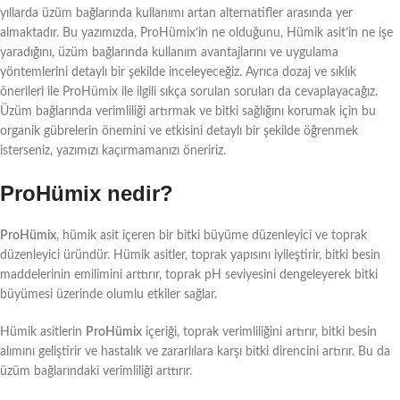
yıllarda üzüm bağlarında kullanımı artan alternatifler arasında yer
almaktadır. Bu yazımızda, ProHümix’in ne olduğunu, Hümik asit’in ne işe
yaradığını, üzüm bağlarında kullanım avantajlarını ve uygulama
yöntemlerini detaylı bir şekilde inceleyeceğiz. Ayrıca dozaj ve sıklık
önerileri ile ProHümix ile ilgili sıkça sorulan soruları da cevaplayacağız.
Üzüm bağlarında verimliliği artırmak ve bitki sağlığını korumak için bu
organik gübrelerin önemini ve etkisini detaylı bir şekilde öğrenmek
isterseniz, yazımızı kaçırmamanızı öneririz.
ProHümix nedir?
ProHümix
, hümik asit içeren bir bitki büyüme düzenleyici ve toprak
düzenleyici üründür. Hümik asitler, toprak yapısını iyileştirir, bitki besin
maddelerinin emilimini arttırır, toprak pH seviyesini dengeleyerek bitki
büyümesi üzerinde olumlu etkiler sağlar.
Hümik asitlerin
ProHümix
içeriği, toprak verimliliğini artırır, bitki besin
alımını geliştirir ve hastalık ve zararlılara karşı bitki direncini artırır. Bu da
üzüm bağlarındaki verimliliği arttırır.