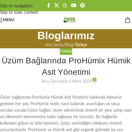
Skip to navigation
Skip to main content
MENÜ
Bloglarımız
Ana Sayfa
/
Blog
/
Türkçe
TÜRKÇE
Üzüm Bağlarında ProHümix Hümik
Asit Yönetimi
0
Teox Farm
Açık 6 Mart 2024
Üzüm bağlarında ProHümix Hümik Asit Yönetimi hakkında bilmeniz
gereken her şey. ProHümix nedir, nasıl kullanılır, avantajları ve sıkça
sorulan sorular.Üzüm bağları, tarım sektöründe önemli bir yere sahip olan
ve ülkemizin ekonomisine katkı sağlayan bir üründür. Bu bağlarda
kullanılan gübre ve bitki besinleri, üzüm verimliliğini etkileyen önemli
unsurlardandır. ProHümix ve Hümik asit gibi organik gübreler ise son