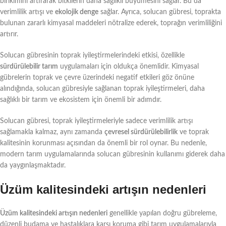
birikimini artırarak bitkilerin daha sağlıklı büyümesini sağlar. Bu da
verimlilik artışı ve
ekolojik denge
sağlar. Ayrıca, solucan gübresi, toprakta
bulunan zararlı kimyasal maddeleri nötralize ederek, toprağın verimliliğini
artırır.
Solucan gübresinin toprak iyileştirmelerindeki etkisi, özellikle
sürdürülebilir tarım
uygulamaları için oldukça önemlidir. Kimyasal
gübrelerin toprak ve çevre üzerindeki negatif etkileri göz önüne
alındığında, solucan gübresiyle sağlanan toprak iyileştirmeleri, daha
sağlıklı bir tarım ve ekosistem için önemli bir adımdır.
Solucan gübresi, toprak iyileştirmeleriyle sadece verimlilik artışı
sağlamakla kalmaz, aynı zamanda
çevresel sürdürülebilirlik
ve toprak
kalitesinin korunması açısından da önemli bir rol oynar. Bu nedenle,
modern tarım uygulamalarında solucan gübresinin kullanımı giderek daha
da yaygınlaşmaktadır.
Üzüm kalitesindeki artışın nedenleri
Üzüm kalitesindeki artışın nedenleri
genellikle yapılan doğru gübreleme,
düzenli budama ve hastalıklara karşı koruma gibi tarım uygulamalarıyla