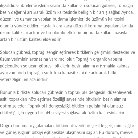
ilişkilidir. Gübreleme işlemi sırasında kullanılan
solucan gübresi
, toprağın
besin değerini arttırarak üzüm kalitesinde belirgin bir artış sağlar. Ayrıca,
düzenli ve uzmanca yapılan budama işlemleri de üzümün kalitesini
olumlu yönde etkiler. Hastalıklara karşı düzenli koruma uygulamaları da
üzüm kalitesini artırır ve bu olumlu etkilerin bir arada kullanılmasıyla
artan bir üzüm kalitesi elde edilir.
Solucan gübresi, toprağı zenginleştirerek bitkilerin gelişimini destekler ve
üzüm veriminin artmasına
yardımcı olur. Toprağın organik yapısını
güçlendiren solucan gübresi, bitkilerin besin alımını artırmakla kalmaz,
aynı zamanda toprağın su tutma kapasitesini de artırarak bitki
yetersizliğini en aza indirir.
Bununla birlikte, solucan gübresinin toprak pH dengesini düzenleyerek
asitli toprakları
nötrleştirme özelliği sayesinde bitkilerin besin alımını
optimize eder. Toprak pH dengesizliği, bitkilerin gelişimini olumsuz
etkilediği için uygun bir pH seviyesi sağlayarak üzüm kalitesini artırır.
Doğru budama uygulamaları, bitkinin düzenli bir şekilde gelişimini sağlar
ve güneş ışığının bitkiyi eşit şekilde ulaşmasını sağlar. Bu durum, meyve