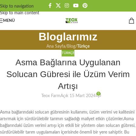
Skip to navigation
Skip to main content
MENÜ
Bloglarımız
Ana Sayfa
/
Blog
/
Türkçe
TÜRKÇE
Asma Bağlarına Uygulanan
Solucan Gübresi ile Üzüm Verim
Artışı
0
Teox Farm
Açık 15 Mart 2024
Asma bağlarındaki solucan gübresinin kullanımı, üzüm verimi ve kalitesini
artırmak için sürdürülebilir tarımın sağladığı maliyet etkin çözümler.Asma
bağlarındaki üzüm verimi artışı için etkili bir yöntem olan solucan gübresi,
sürdürülebilir tarım uygulamaları içerisinde önemli bir yere sahiptir. Bu