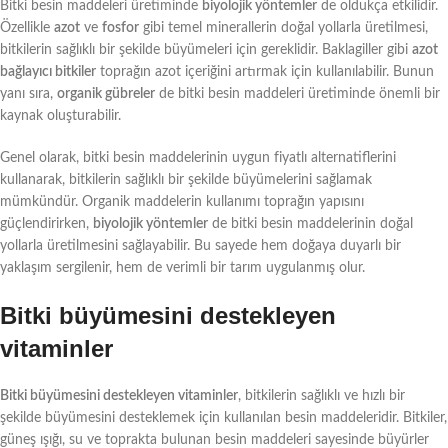
Bitki besin maddeleri üretiminde
biyolojik yöntemler
de oldukça etkilidir.
Özellikle
azot
ve
fosfor
gibi temel minerallerin doğal yollarla üretilmesi,
bitkilerin sağlıklı bir şekilde büyümeleri için gereklidir. Baklagiller gibi
azot
bağlayıcı bitkiler
toprağın azot içeriğini artırmak için kullanılabilir. Bunun
yanı sıra,
organik gübreler
de bitki besin maddeleri üretiminde önemli bir
kaynak oluşturabilir.
Genel olarak, bitki besin maddelerinin uygun fiyatlı alternatiflerini
kullanarak, bitkilerin sağlıklı bir şekilde büyümelerini sağlamak
mümkündür. Organik maddelerin kullanımı toprağın yapısını
güçlendirirken,
biyolojik yöntemler
de bitki besin maddelerinin doğal
yollarla üretilmesini sağlayabilir. Bu sayede hem doğaya duyarlı bir
yaklaşım sergilenir, hem de verimli bir tarım uygulanmış olur.
Bitki büyümesini destekleyen
vitaminler
Bitki büyümesini destekleyen vitaminler
, bitkilerin sağlıklı ve hızlı bir
şekilde büyümesini desteklemek için kullanılan besin maddeleridir. Bitkiler,
güneş ışığı, su ve toprakta bulunan besin maddeleri sayesinde büyürler