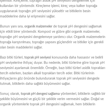
işlemidir. Kireçleme, toprağın asidik pH seviyesini dengelemek için
kullanılan bir yöntemdir. Kireçleme işlemi, kireç veya kalker toprağa
uygulanarak toprağın pH seviyesini yükseltir ve bitkilerin besin
maddelerine daha iyi erişmesini sağlar.
Bunun yanı sıra,
organik malzemeler
de toprak pH dengesini sağlamak
için etkili birer yöntemdir. Kompost ve gübre gibi organik malzemeler,
toprağın pH seviyesini dengelemeye yardımcı olur. Organik malzemelerin
toprağa karıştırılması, toprağın yapısını güçlendirir ve bitkiler için gerekli
olan besin maddelerini sağlar.
Bazı bitki türleri,
toprak pH seviyesi
konusunda daha hassastır ve belirli
pH seviyelerine ihtiyaç duyar. Bu nedenle, bitki türlerine göre toprak pH
seviyesini ayarlamak önemlidir. Örneğin, bazı bitki türleri asidik toprakları
tercih ederken, bazıları alkali toprakları tercih eder. Bitki türlerinin
ihtiyaçlarını göz önünde bulundurarak toprak pH seviyesini dengede
tutmak, bitkilerin daha sağlıklı büyümesini sağlar.
Sonuç olarak,
toprak pH dengesi sağlama
yöntemleri, bitkilerin sağlıklı bir
şekilde büyümesini ve güçlü bir şekilde verim vermesini sağlar. Doğal ve
organik yöntemlerle toprak pH dengesini sağlamak, hem bitkilerin