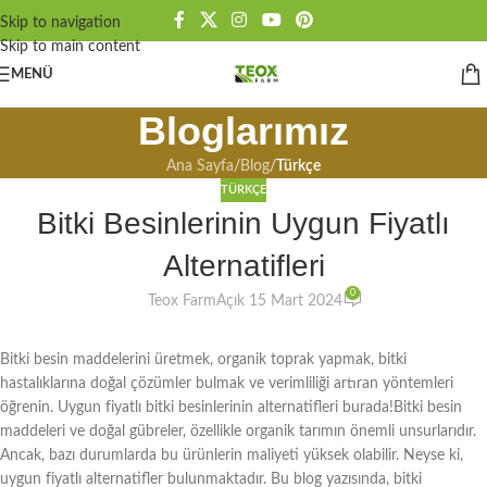
Skip to navigation
Skip to main content
MENÜ
Bloglarımız
Ana Sayfa
/
Blog
/
Türkçe
TÜRKÇE
Bitki Besinlerinin Uygun Fiyatlı
Alternatifleri
0
Teox Farm
Açık 15 Mart 2024
Bitki besin maddelerini üretmek, organik toprak yapmak, bitki
hastalıklarına doğal çözümler bulmak ve verimliliği artıran yöntemleri
öğrenin. Uygun fiyatlı bitki besinlerinin alternatifleri burada!Bitki besin
maddeleri ve doğal gübreler, özellikle organik tarımın önemli unsurlarıdır.
Ancak, bazı durumlarda bu ürünlerin maliyeti yüksek olabilir. Neyse ki,
uygun fiyatlı alternatifler bulunmaktadır. Bu blog yazısında, bitki