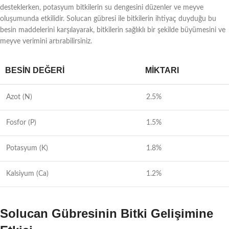
desteklerken, potasyum bitkilerin su dengesini düzenler ve meyve
oluşumunda etkilidir. Solucan gübresi ile bitkilerin ihtiyaç duyduğu bu
besin maddelerini karşılayarak, bitkilerin sağlıklı bir şekilde büyümesini ve
meyve verimini artırabilirsiniz.
BESIN DEĞERI
MIKTARI
Azot (N)
2.5%
Fosfor (P)
1.5%
Potasyum (K)
1.8%
Kalsiyum (Ca)
1.2%
Solucan Gübresinin Bitki Gelişimine