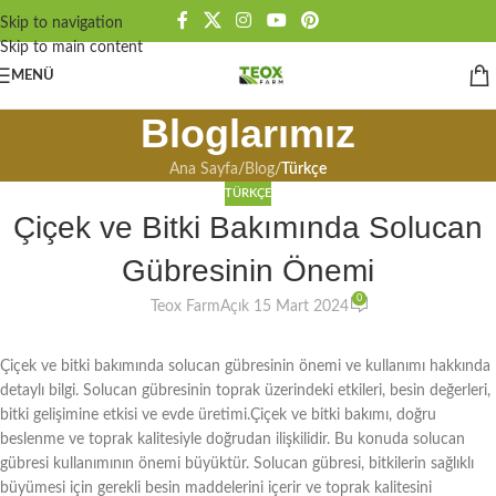
Skip to navigation
Skip to main content
MENÜ
Bloglarımız
Ana Sayfa
/
Blog
/
Türkçe
TÜRKÇE
Çiçek ve Bitki Bakımında Solucan
Gübresinin Önemi
0
Teox Farm
Açık 15 Mart 2024
Çiçek ve bitki bakımında solucan gübresinin önemi ve kullanımı hakkında
detaylı bilgi. Solucan gübresinin toprak üzerindeki etkileri, besin değerleri,
bitki gelişimine etkisi ve evde üretimi.Çiçek ve bitki bakımı, doğru
beslenme ve toprak kalitesiyle doğrudan ilişkilidir. Bu konuda solucan
gübresi kullanımının önemi büyüktür. Solucan gübresi, bitkilerin sağlıklı
büyümesi için gerekli besin maddelerini içerir ve toprak kalitesini