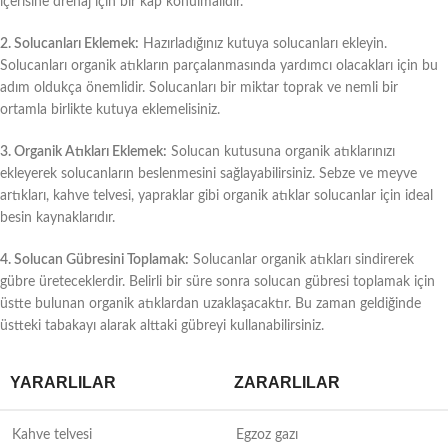
içerisine drenaj için bir kap konulmalıdır.
2. Solucanları Eklemek:
Hazırladığınız kutuya solucanları ekleyin.
Solucanları organik atıkların parçalanmasında yardımcı olacakları için bu
adım oldukça önemlidir. Solucanları bir miktar toprak ve nemli bir
ortamla birlikte kutuya eklemelisiniz.
3. Organik Atıkları Eklemek:
Solucan kutusuna organik atıklarınızı
ekleyerek solucanların beslenmesini sağlayabilirsiniz. Sebze ve meyve
artıkları, kahve telvesi, yapraklar gibi organik atıklar solucanlar için ideal
besin kaynaklarıdır.
4. Solucan Gübresini Toplamak:
Solucanlar organik atıkları sindirerek
gübre üreteceklerdir. Belirli bir süre sonra solucan gübresi toplamak için
üstte bulunan organik atıklardan uzaklaşacaktır. Bu zaman geldiğinde
üstteki tabakayı alarak alttaki gübreyi kullanabilirsiniz.
YARARLILAR
ZARARLILAR
Kahve telvesi
Egzoz gazı