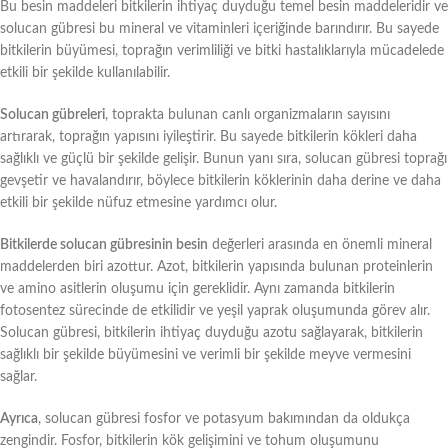
Bu besin maddeleri bitkilerin ihtiyaç duyduğu temel besin maddeleridir ve
solucan gübresi bu mineral ve vitaminleri içeriğinde barındırır. Bu sayede
bitkilerin büyümesi, toprağın verimliliği ve bitki hastalıklarıyla mücadelede
etkili bir şekilde kullanılabilir.
Solucan gübreleri
, toprakta bulunan canlı organizmaların sayısını
artırarak, toprağın yapısını iyileştirir. Bu sayede bitkilerin kökleri daha
sağlıklı ve güçlü bir şekilde gelişir. Bunun yanı sıra, solucan gübresi toprağı
gevşetir ve havalandırır, böylece bitkilerin köklerinin daha derine ve daha
etkili bir şekilde nüfuz etmesine yardımcı olur.
Bitkilerde solucan gübresinin besin
değerleri arasında en önemli mineral
maddelerden biri azottur. Azot, bitkilerin yapısında bulunan proteinlerin
ve amino asitlerin oluşumu için gereklidir. Aynı zamanda bitkilerin
fotosentez sürecinde de etkilidir ve yeşil yaprak oluşumunda görev alır.
Solucan gübresi, bitkilerin ihtiyaç duyduğu azotu sağlayarak, bitkilerin
sağlıklı bir şekilde büyümesini ve verimli bir şekilde meyve vermesini
sağlar.
Ayrıca
, solucan gübresi fosfor ve potasyum bakımından da oldukça
zengindir. Fosfor, bitkilerin kök gelişimini ve tohum oluşumunu