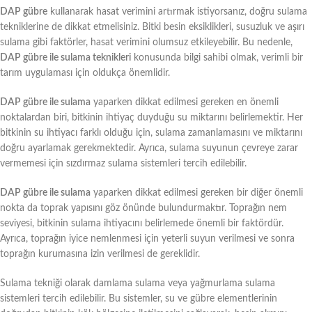
DAP gübre
kullanarak hasat verimini artırmak istiyorsanız, doğru sulama
tekniklerine de dikkat etmelisiniz. Bitki besin eksiklikleri, susuzluk ve aşırı
sulama gibi faktörler, hasat verimini olumsuz etkileyebilir. Bu nedenle,
DAP gübre ile sulama teknikleri
konusunda bilgi sahibi olmak, verimli bir
tarım uygulaması için oldukça önemlidir.
DAP gübre ile sulama
yaparken dikkat edilmesi gereken en önemli
noktalardan biri, bitkinin ihtiyaç duyduğu su miktarını belirlemektir. Her
bitkinin su ihtiyacı farklı olduğu için, sulama zamanlamasını ve miktarını
doğru ayarlamak gerekmektedir. Ayrıca, sulama suyunun çevreye zarar
vermemesi için sızdırmaz sulama sistemleri tercih edilebilir.
DAP gübre ile sulama
yaparken dikkat edilmesi gereken bir diğer önemli
nokta da toprak yapısını göz önünde bulundurmaktır. Toprağın nem
seviyesi, bitkinin sulama ihtiyacını belirlemede önemli bir faktördür.
Ayrıca, toprağın iyice nemlenmesi için yeterli suyun verilmesi ve sonra
toprağın kurumasına izin verilmesi de gereklidir.
Sulama tekniği olarak damlama sulama veya yağmurlama sulama
sistemleri tercih edilebilir. Bu sistemler, su ve gübre elementlerinin