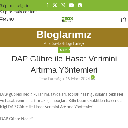
Skip to navigation
Skip to main content
MENÜ
Bloglarımız
Ana Sayfa
/
Blog
/
Türkçe
TÜRKÇE
DAP Gübre ile Hasat Verimini
Artırma Yöntemleri
0
Teox Farm
Açık 15 Mart 2024
DAP gübresi nedir, kullanımı, faydaları, toprak hazırlığı, sulama teknikleri
ve hasat verimini artırmak için ipuçları. Bitki besin eksiklikleri hakkında
bilgi.DAP Gübre ile Hasat Verimini Artırma Yöntemleri
DAP Gübre Nedir?