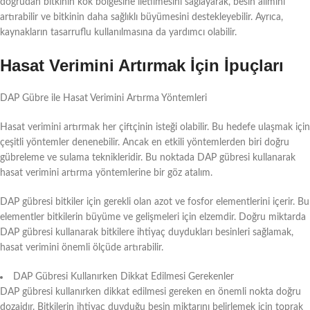
doğrudan bitkinin kök bölgesine iletilmesini sağlayarak, besin alımını
artırabilir ve bitkinin daha sağlıklı büyümesini destekleyebilir. Ayrıca,
kaynakların tasarruflu kullanılmasına da yardımcı olabilir.
Hasat Verimini Artırmak İçin İpuçları
DAP Gübre ile Hasat Verimini Artırma Yöntemleri
Hasat verimini artırmak her çiftçinin isteği olabilir. Bu hedefe ulaşmak için
çeşitli yöntemler denenebilir. Ancak en etkili yöntemlerden biri doğru
gübreleme ve sulama teknikleridir. Bu noktada DAP gübresi kullanarak
hasat verimini artırma yöntemlerine bir göz atalım.
DAP gübresi bitkiler için gerekli olan azot ve fosfor elementlerini içerir. Bu
elementler bitkilerin büyüme ve gelişmeleri için elzemdir. Doğru miktarda
DAP gübresi kullanarak bitkilere ihtiyaç duydukları besinleri sağlamak,
hasat verimini önemli ölçüde artırabilir.
DAP Gübresi Kullanırken Dikkat Edilmesi Gerekenler
DAP gübresi kullanırken dikkat edilmesi gereken en önemli nokta doğru
dozajdır. Bitkilerin ihtiyaç duyduğu besin miktarını belirlemek için toprak