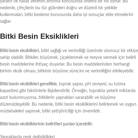
yaratır ve hasat verimini artırma konusunda önemli bir rol oynar. Bu
nedenle, çiftçilerin bu tür gübreleri doğru ve düzenli bir şekilde
kullanmaları, bitki besleme konusunda daha iyi sonuçlar elde etmelerini
sağlar.
Bitki Besin Eksiklikleri
Bitki besin eksiklikleri,
bitki sağlığı ve verimliliği üzerinde olumsuz bir etkiye
sahip olabilir. Bitkiler, büyümek, çiçeklenmek ve meyve vermek için belirli
besin maddelerine ihtiyaç duyarlar. Bu besin maddelerinden herhangi
birinin eksik olması, bitkinin büyüme sürecini ve verimliliğini etkileyebilir.
Bitki besin eksiklikleri genellikle,
toprak yapısı, pH seviyesi, su tutma
kapasitesi gibi faktörlerle ilişkilendirilir. Örneğin, toprakta yeterli miktarda
azot bulunmuyorsa, bitkilerin yaprakları sararabilir ve büyüme
düzensizleşebilir. Bu nedenle, bitki besin eksikliklerini belirlemek ve uygun
müdahaleleri yapmak, bitki yetiştiriciliği için önemlidir.
Bitki besin eksikliklerinin belirtileri şunları içerebilir:
Yapraklarda renk değişiklikleri