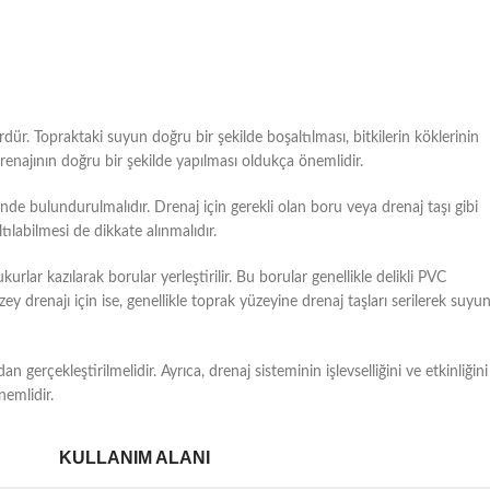
tördür. Topraktaki suyun doğru bir şekilde boşaltılması, bitkilerin köklerinin
renajının doğru bir şekilde yapılması oldukça önemlidir.
ünde bulundurulmalıdır. Drenaj için gerekli olan boru veya drenaj taşı gibi
tılabilmesi de dikkate alınmalıdır.
ukurlar kazılarak borular yerleştirilir. Bu borular genellikle delikli PVC
y drenajı için ise, genellikle toprak yüzeyine drenaj taşları serilerek suyu
gerçekleştirilmelidir. Ayrıca, drenaj sisteminin işlevselliğini ve etkinliğini
nemlidir.
KULLANIM ALANI