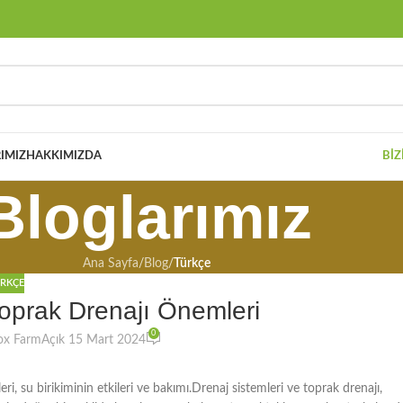
IMIZ
HAKKIMIZDA
BIZ
Bloglarımız
Ana Sayfa
/
Blog
/
Türkçe
RKÇE
Toprak Drenajı Önemleri
0
ox Farm
Açık 15 Mart 2024
eri, su birikiminin etkileri ve bakımı.Drenaj sistemleri ve toprak drenajı,