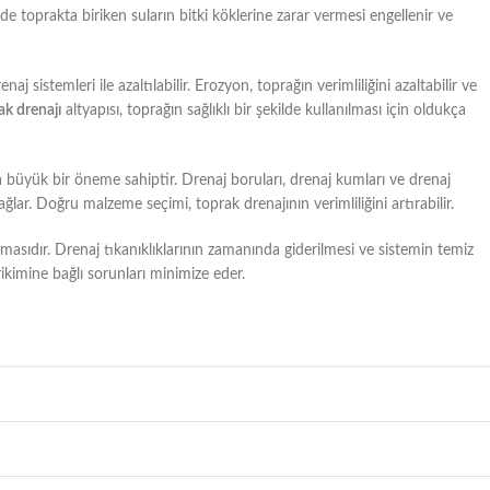
inde toprakta biriken suların bitki köklerine zarar vermesi engellenir ve
 sistemleri ile azaltılabilir. Erozyon, toprağın verimliliğini azaltabilir ve
ak drenajı
altyapısı, toprağın sağlıklı bir şekilde kullanılması için oldukça
a büyük bir öneme sahiptir. Drenaj boruları, drenaj kumları ve drenaj
sağlar. Doğru malzeme seçimi, toprak drenajının verimliliğini artırabilir.
lmasıdır. Drenaj tıkanıklıklarının zamanında giderilmesi ve sistemin temiz
rikimine bağlı sorunları minimize eder.