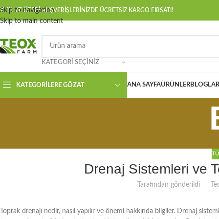
Skip to navigation
00 TL VE ÜZERİ ALIŞVERİŞLERİNİZDE ÜCRETSİZ KARGO FIRSATI!
Skip to main content
KATEGORI SEÇINIZ
ANA SAYFA
ÜRÜNLER
BLOGLAR
KATEGORILERE GÖZAT
TÜ
Drenaj Sistemleri ve 
Tarafından gönderildi
Te
Toprak drenajı nedir, nasıl yapılır ve önemi hakkında bilgiler. Drenaj sisteml