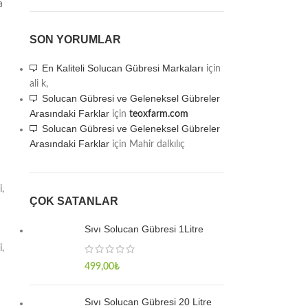
a
SON YORUMLAR
En Kaliteli Solucan Gübresi Markaları
için
ali k,
Solucan Gübresi ve Geleneksel Gübreler
Arasındaki Farklar
için
teoxfarm.com
Solucan Gübresi ve Geleneksel Gübreler
Arasındaki Farklar
için
Mahir dalkılıç
i,
ÇOK SATANLAR
Sıvı Solucan Gübresi 1Litre
i,
499,00
₺
Sıvı Solucan Gübresi 20 Litre