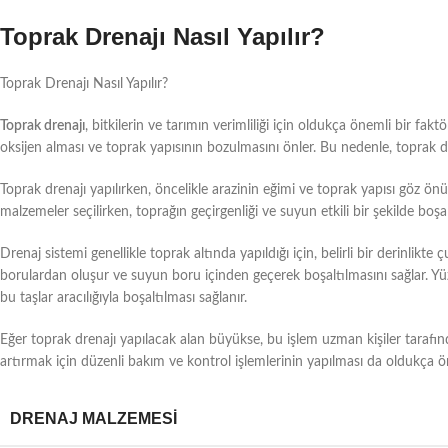
Toprak Drenajı Nasıl Yapılır?
Toprak Drenajı Nasıl Yapılır?
Toprak drenajı
, bitkilerin ve tarımın verimliliği için oldukça önemli bir fak
oksijen alması ve toprak yapısının bozulmasını önler. Bu nedenle, toprak d
Toprak drenajı yapılırken, öncelikle arazinin eğimi ve toprak yapısı göz ön
malzemeler seçilirken, toprağın geçirgenliği ve suyun etkili bir şekilde boşal
Drenaj sistemi genellikle toprak altında yapıldığı için, belirli bir derinlikte ç
borulardan oluşur ve suyun boru içinden geçerek boşaltılmasını sağlar. Yüze
bu taşlar aracılığıyla boşaltılması sağlanır.
Eğer toprak drenajı yapılacak alan büyükse, bu işlem uzman kişiler tarafından 
artırmak için düzenli bakım ve kontrol işlemlerinin yapılması da oldukça ö
DRENAJ MALZEMESI