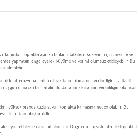
bir konudur. Toprakta aşırı su birikimi, bitkilerin köklerinin çürümesine ve
fotosentez yapmasını engelleyerek büyüme ve verimi olumsuz etkileyebilir. Bu
durulmalıdır.
u birikimi, erozyona neden olarak tarım alanlarının verimliliğini azaltabilir.
çin uygun olmayan bir hal alır. Bu da tarım alanlarının verimliliğini olumsuz
irikimi, yüksek oranda tuzlu suyun toprakta kalmasına neden olabilir. Bu
ayan bir ortam oluşturabilir.
ak suyun etkileri en aza indirilmelidir. Doğru drenaj sistemleri ile toprakta
.