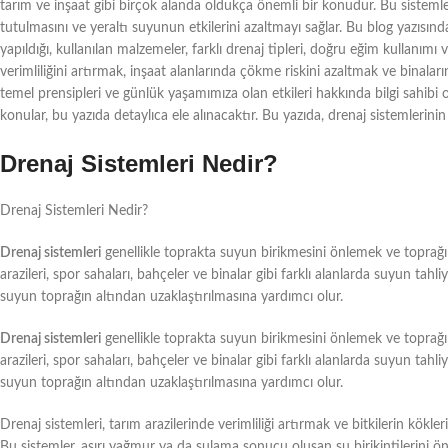
tarım ve inşaat gibi birçok alanda oldukça önemli bir konudur. Bu sistemle
tutulmasını ve yeraltı suyunun etkilerini azaltmayı sağlar. Bu blog yazısında
yapıldığı, kullanılan malzemeler, farklı drenaj tipleri, doğru eğim kullanımı 
verimliliğini artırmak, inşaat alanlarında çökme riskini azaltmak ve binalar
temel prensipleri ve günlük yaşamımıza olan etkileri hakkında bilgi sahibi o
konular, bu yazıda detaylıca ele alınacaktır. Bu yazıda, drenaj sistemlerini
Drenaj Sistemleri Nedir?
Drenaj Sistemleri Nedir?
Drenaj sistemleri
genellikle toprakta suyun birikmesini önlemek ve toprağı
arazileri, spor sahaları, bahçeler ve binalar gibi farklı alanlarda suyun tahliy
suyun toprağın altından uzaklaştırılmasına yardımcı olur.
Drenaj sistemleri
genellikle toprakta suyun birikmesini önlemek ve toprağı
arazileri, spor sahaları, bahçeler ve binalar gibi farklı alanlarda suyun tahliy
suyun toprağın altından uzaklaştırılmasına yardımcı olur.
Drenaj sistemleri, tarım arazilerinde verimliliği artırmak ve bitkilerin kökleri
Bu sistemler, aşırı yağmur ya da sulama sonucu oluşan su birikintilerini 