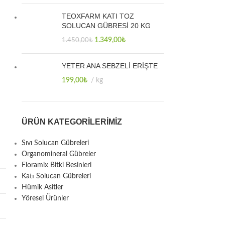
TEOXFARM KATI TOZ
SOLUCAN GÜBRESİ 20 KG
1.349,00
₺
1.450,00
₺
YETER ANA SEBZELİ ERİŞTE
199,00
₺
kg
ÜRÜN KATEGORILERIMIZ
Sıvı Solucan Gübreleri
Organomineral Gübreler
Floramix Bitki Besinleri
Katı Solucan Gübreleri
Hümik Asitler
Yöresel Ürünler