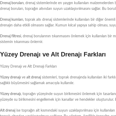
Drenaj boruları
, drenaj sistemlerinde en yaygın kullanılan malzemelerden bi
drenaj boruları, toprağın altından suyun uzaklaştırılmasını sağlar. Bu borul
Drenaj kumları
, toprak altı drenaj sistemlerinde kullanılan bir diğer öne
drenajın daha etkili olmasını sağlar. Kumun kılcal yapıya sahip olması, suyu
Drenaj filtresi
, drenaj borularının tıkanmasını önlemek için kullanılan bir m
sistemin tıkanması önlernir.
Yüzey Drenajı ve Alt Drenajı Farkları
Yüzey Drenajı ve Alt Drenajı Farkları
Yüzey drenajı
ve
alt drenaj
sistemleri, toprak drenajında kullanılan iki far
sağlıklı büyümesini sağlamak amacıyla kullanılır.
Yüzey drenajı
, toprağın yüzeyinde suyun birikmesini önlemek için tasarlanm
yüzeyde su birikmesini engellemek için kanallar ve hendekler oluşturulur.
Alt drenaj
ise toprağın alt kısmındaki suyun uzaklaştırılması için kullanılan