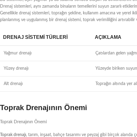
Drenaj sistemleri, aynı zamanda binaların temellerini suyun zararlı etkileri
Genellikle drenaj sistemleri, toprağın şekline, kullanım amacına ve yerel ikli
planlanmış ve uygulanmış bir drenaj sistemi, toprak verimliliğini artırabilir v
DRENAJ SISTEMI TÜRLERI
AÇIKLAMA
Yağmur drenajı
Çatılardan gelen yağmu
Yüzey drenajı
Yüzeyde biriken suyun 
Alt drenajı
Toprağın altında yer al
Toprak Drenajının Önemi
Toprak Drenajının Önemi
Toprak drenajı
, tarım, inşaat, bahçe tasarımı ve peyzaj gibi birçok alanda