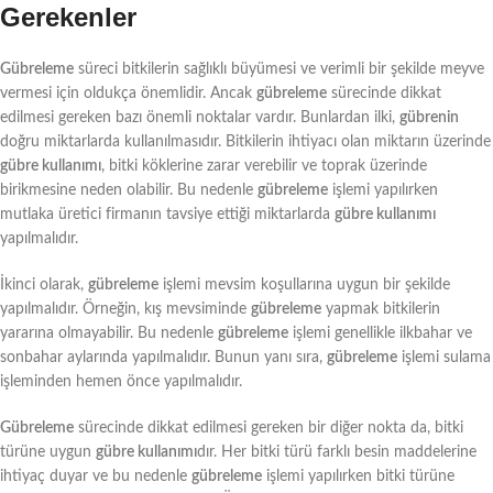
Gerekenler
Gübreleme
süreci bitkilerin sağlıklı büyümesi ve verimli bir şekilde meyve
vermesi için oldukça önemlidir. Ancak
gübreleme
sürecinde dikkat
edilmesi gereken bazı önemli noktalar vardır. Bunlardan ilki,
gübrenin
doğru miktarlarda kullanılmasıdır. Bitkilerin ihtiyacı olan miktarın üzerinde
gübre kullanımı
, bitki köklerine zarar verebilir ve toprak üzerinde
birikmesine neden olabilir. Bu nedenle
gübreleme
işlemi yapılırken
mutlaka üretici firmanın tavsiye ettiği miktarlarda
gübre kullanımı
yapılmalıdır.
İkinci olarak,
gübreleme
işlemi mevsim koşullarına uygun bir şekilde
yapılmalıdır. Örneğin, kış mevsiminde
gübreleme
yapmak bitkilerin
yararına olmayabilir. Bu nedenle
gübreleme
işlemi genellikle ilkbahar ve
sonbahar aylarında yapılmalıdır. Bunun yanı sıra,
gübreleme
işlemi sulama
işleminden hemen önce yapılmalıdır.
Gübreleme
sürecinde dikkat edilmesi gereken bir diğer nokta da, bitki
türüne uygun
gübre kullanımı
dır. Her bitki türü farklı besin maddelerine
ihtiyaç duyar ve bu nedenle
gübreleme
işlemi yapılırken bitki türüne