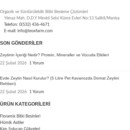
Organik ve Sürdürülebilir Bitki Besleme Çözümleri
Yılmaz Mah. D.D.Y Mevkii Selvi Küme Evleri No:13 Salihli/Manisa
Telefon: 0(532) 436-4671
E-mail: info@teoxfarm.com
SON GÖNDERILER
Zeytinin İçeriği Nedir? Protein, Mineraller ve Vücuda Etkileri
22 Şubat 2026
1 Yorum
Evde Zeytin Nasıl Kurulur? (5 Litre Pet Kavanozda Domat Zeytini
Rehberi)
22 Şubat 2026
1 Yorum
ÜRÜN KATEGORILERI
Floramix Bitki Besinleri
Hümik Asitler
Katı Solucan Gübreleri