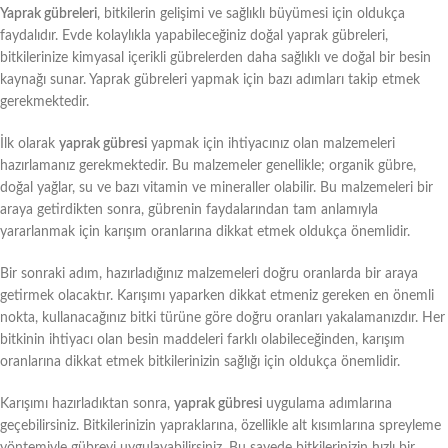
Yaprak gübreleri
, bitkilerin gelişimi ve sağlıklı büyümesi için oldukça
faydalıdır. Evde kolaylıkla yapabileceğiniz doğal yaprak gübreleri,
bitkilerinize kimyasal içerikli gübrelerden daha sağlıklı ve doğal bir besin
kaynağı sunar. Yaprak gübreleri yapmak için bazı adımları takip etmek
gerekmektedir.
İlk olarak
yaprak gübresi
yapmak için ihtiyacınız olan malzemeleri
hazırlamanız gerekmektedir. Bu malzemeler genellikle; organik gübre,
doğal yağlar, su ve bazı vitamin ve mineraller olabilir. Bu malzemeleri bir
araya getirdikten sonra, gübrenin faydalarından tam anlamıyla
yararlanmak için karışım oranlarına dikkat etmek oldukça önemlidir.
Bir sonraki adım, hazırladığınız malzemeleri doğru oranlarda bir araya
getirmek olacaktır. Karışımı yaparken dikkat etmeniz gereken en önemli
nokta, kullanacağınız bitki türüne göre doğru oranları yakalamanızdır. Her
bitkinin ihtiyacı olan besin maddeleri farklı olabileceğinden, karışım
oranlarına dikkat etmek bitkilerinizin sağlığı için oldukça önemlidir.
Karışımı hazırladıktan sonra,
yaprak gübresi
uygulama adımlarına
geçebilirsiniz. Bitkilerinizin yapraklarına, özellikle alt kısımlarına spreyleme
yöntemiyle gübreyi uygulayabilirsiniz. Bu sayede bitkilerinizin hızlı bir