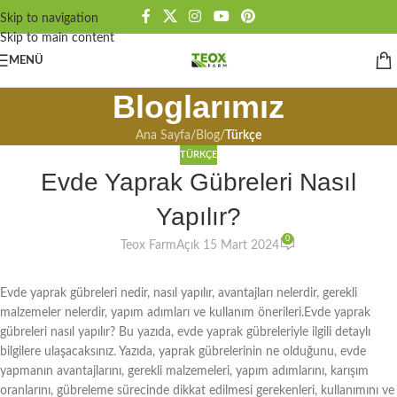
Skip to navigation
Skip to main content
MENÜ
Bloglarımız
Ana Sayfa
/
Blog
/
Türkçe
TÜRKÇE
Evde Yaprak Gübreleri Nasıl
Yapılır?
0
Teox Farm
Açık 15 Mart 2024
Evde yaprak gübreleri nedir, nasıl yapılır, avantajları nelerdir, gerekli
malzemeler nelerdir, yapım adımları ve kullanım önerileri.Evde yaprak
gübreleri nasıl yapılır? Bu yazıda, evde yaprak gübreleriyle ilgili detaylı
bilgilere ulaşacaksınız. Yazıda, yaprak gübrelerinin ne olduğunu, evde
yapmanın avantajlarını, gerekli malzemeleri, yapım adımlarını, karışım
oranlarını, gübreleme sürecinde dikkat edilmesi gerekenleri, kullanımını ve