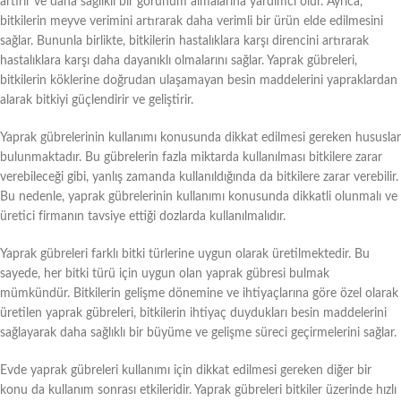
artırır ve daha sağlıklı bir görünüm almalarına yardımcı olur. Ayrıca,
bitkilerin meyve verimini artırarak daha verimli bir ürün elde edilmesini
sağlar. Bununla birlikte, bitkilerin hastalıklara karşı direncini artırarak
hastalıklara karşı daha dayanıklı olmalarını sağlar. Yaprak gübreleri,
bitkilerin köklerine doğrudan ulaşamayan besin maddelerini yapraklardan
alarak bitkiyi güçlendirir ve geliştirir.
Yaprak gübrelerinin kullanımı konusunda dikkat edilmesi gereken hususlar
bulunmaktadır. Bu gübrelerin fazla miktarda kullanılması bitkilere zarar
verebileceği gibi, yanlış zamanda kullanıldığında da bitkilere zarar verebilir.
Bu nedenle, yaprak gübrelerinin kullanımı konusunda dikkatli olunmalı ve
üretici firmanın tavsiye ettiği dozlarda kullanılmalıdır.
Yaprak gübreleri farklı bitki türlerine uygun olarak üretilmektedir. Bu
sayede, her bitki türü için uygun olan yaprak gübresi bulmak
mümkündür. Bitkilerin gelişme dönemine ve ihtiyaçlarına göre özel olarak
üretilen yaprak gübreleri, bitkilerin ihtiyaç duydukları besin maddelerini
sağlayarak daha sağlıklı bir büyüme ve gelişme süreci geçirmelerini sağlar.
Evde yaprak gübreleri kullanımı için dikkat edilmesi gereken diğer bir
konu da kullanım sonrası etkileridir. Yaprak gübreleri bitkiler üzerinde hızlı