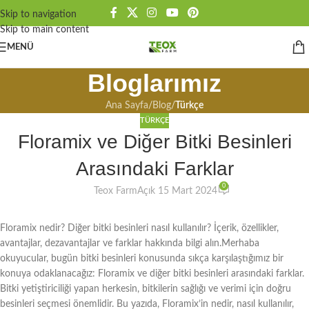
Skip to navigation
Skip to main content
MENÜ
Bloglarımız
Ana Sayfa
/
Blog
/
Türkçe
TÜRKÇE
Floramix ve Diğer Bitki Besinleri
Arasındaki Farklar
0
Teox Farm
Açık 15 Mart 2024
Floramix nedir? Diğer bitki besinleri nasıl kullanılır? İçerik, özellikler,
avantajlar, dezavantajlar ve farklar hakkında bilgi alın.Merhaba
okuyucular, bugün bitki besinleri konusunda sıkça karşılaştığımız bir
konuya odaklanacağız: Floramix ve diğer bitki besinleri arasındaki farklar.
Bitki yetiştiriciliği yapan herkesin, bitkilerin sağlığı ve verimi için doğru
besinleri seçmesi önemlidir. Bu yazıda, Floramix’in nedir, nasıl kullanılır,