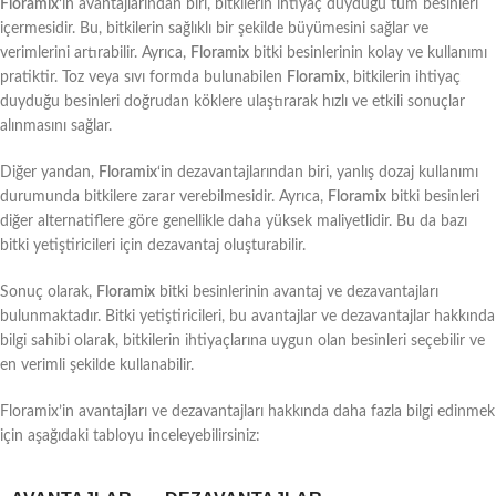
Floramix
‘in avantajlarından biri, bitkilerin ihtiyaç duyduğu tüm besinleri
içermesidir. Bu, bitkilerin sağlıklı bir şekilde büyümesini sağlar ve
verimlerini artırabilir. Ayrıca,
Floramix
bitki besinlerinin kolay ve kullanımı
pratiktir. Toz veya sıvı formda bulunabilen
Floramix
, bitkilerin ihtiyaç
duyduğu besinleri doğrudan köklere ulaştırarak hızlı ve etkili sonuçlar
alınmasını sağlar.
Diğer yandan,
Floramix
‘in dezavantajlarından biri, yanlış dozaj kullanımı
durumunda bitkilere zarar verebilmesidir. Ayrıca,
Floramix
bitki besinleri
diğer alternatiflere göre genellikle daha yüksek maliyetlidir. Bu da bazı
bitki yetiştiricileri için dezavantaj oluşturabilir.
Sonuç olarak,
Floramix
bitki besinlerinin avantaj ve dezavantajları
bulunmaktadır. Bitki yetiştiricileri, bu avantajlar ve dezavantajlar hakkında
bilgi sahibi olarak, bitkilerin ihtiyaçlarına uygun olan besinleri seçebilir ve
en verimli şekilde kullanabilir.
Floramix’in avantajları ve dezavantajları hakkında daha fazla bilgi edinmek
için aşağıdaki tabloyu inceleyebilirsiniz: