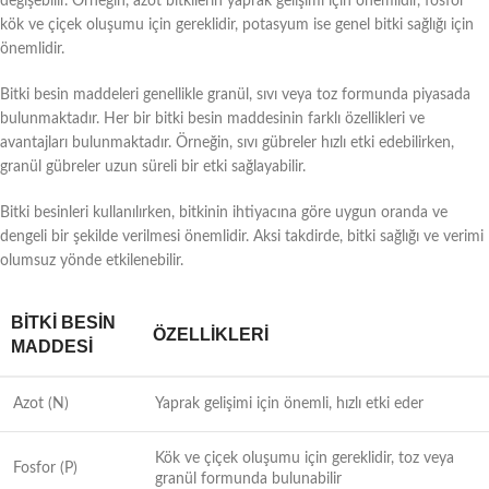
değişebilir. Örneğin, azot bitkilerin yaprak gelişimi için önemlidir, fosfor
kök ve çiçek oluşumu için gereklidir, potasyum ise genel bitki sağlığı için
önemlidir.
Bitki besin maddeleri genellikle granül, sıvı veya toz formunda piyasada
bulunmaktadır. Her bir bitki besin maddesinin farklı özellikleri ve
avantajları bulunmaktadır. Örneğin, sıvı gübreler hızlı etki edebilirken,
granül gübreler uzun süreli bir etki sağlayabilir.
Bitki besinleri kullanılırken, bitkinin ihtiyacına göre uygun oranda ve
dengeli bir şekilde verilmesi önemlidir. Aksi takdirde, bitki sağlığı ve verimi
olumsuz yönde etkilenebilir.
BITKI BESIN
ÖZELLIKLERI
MADDESI
Azot (N)
Yaprak gelişimi için önemli, hızlı etki eder
Kök ve çiçek oluşumu için gereklidir, toz veya
Fosfor (P)
granül formunda bulunabilir