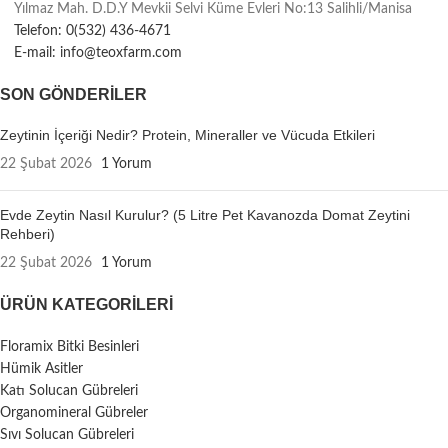
Yılmaz Mah. D.D.Y Mevkii Selvi Küme Evleri No:13 Salihli/Manisa
Telefon: 0(532) 436-4671
E-mail: info@teoxfarm.com
SON GÖNDERILER
Zeytinin İçeriği Nedir? Protein, Mineraller ve Vücuda Etkileri
22 Şubat 2026
1 Yorum
Evde Zeytin Nasıl Kurulur? (5 Litre Pet Kavanozda Domat Zeytini
Rehberi)
22 Şubat 2026
1 Yorum
ÜRÜN KATEGORILERI
Floramix Bitki Besinleri
Hümik Asitler
Katı Solucan Gübreleri
Organomineral Gübreler
Sıvı Solucan Gübreleri