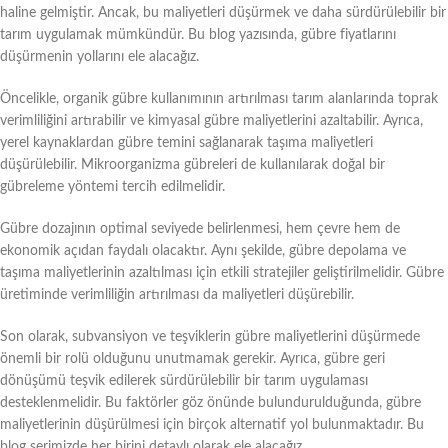
haline gelmiştir. Ancak, bu maliyetleri düşürmek ve daha sürdürülebilir bir
tarım uygulamak mümkündür. Bu blog yazısında, gübre fiyatlarını
düşürmenin yollarını ele alacağız.
Öncelikle, organik gübre kullanımının artırılması tarım alanlarında toprak
verimliliğini artırabilir ve kimyasal gübre maliyetlerini azaltabilir. Ayrıca,
yerel kaynaklardan gübre temini sağlanarak taşıma maliyetleri
düşürülebilir. Mikroorganizma gübreleri de kullanılarak doğal bir
gübreleme yöntemi tercih edilmelidir.
Gübre dozajının optimal seviyede belirlenmesi, hem çevre hem de
ekonomik açıdan faydalı olacaktır. Aynı şekilde, gübre depolama ve
taşıma maliyetlerinin azaltılması için etkili stratejiler geliştirilmelidir. Gübre
üretiminde verimliliğin artırılması da maliyetleri düşürebilir.
Son olarak, subvansiyon ve teşviklerin gübre maliyetlerini düşürmede
önemli bir rolü olduğunu unutmamak gerekir. Ayrıca, gübre geri
dönüşümü teşvik edilerek sürdürülebilir bir tarım uygulaması
desteklenmelidir. Bu faktörler göz önünde bulundurulduğunda, gübre
maliyetlerinin düşürülmesi için birçok alternatif yol bulunmaktadır. Bu
blog serimizde her birini detaylı olarak ele alacağız.