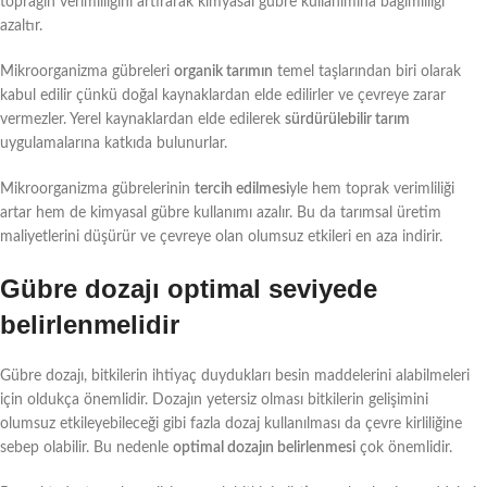
toprağın verimliliğini artırarak kimyasal gübre kullanımına bağımlılığı
azaltır.
Mikroorganizma gübreleri
organik tarımın
temel taşlarından biri olarak
kabul edilir çünkü doğal kaynaklardan elde edilirler ve çevreye zarar
vermezler. Yerel kaynaklardan elde edilerek
sürdürülebilir tarım
uygulamalarına katkıda bulunurlar.
Mikroorganizma gübrelerinin
tercih edilmesi
yle hem toprak verimliliği
artar hem de kimyasal gübre kullanımı azalır. Bu da tarımsal üretim
maliyetlerini düşürür ve çevreye olan olumsuz etkileri en aza indirir.
Gübre dozajı optimal seviyede
belirlenmelidir
Gübre dozajı, bitkilerin ihtiyaç duydukları besin maddelerini alabilmeleri
için oldukça önemlidir. Dozajın yetersiz olması bitkilerin gelişimini
olumsuz etkileyebileceği gibi fazla dozaj kullanılması da çevre kirliliğine
sebep olabilir. Bu nedenle
optimal dozajın belirlenmesi
çok önemlidir.