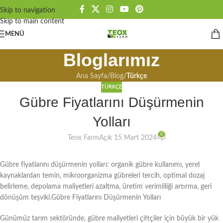
Skip to navigation
Skip to main content
MENÜ
Bloglarımız
Ana Sayfa
/
Blog
/
Türkçe
TÜRKÇE
Gübre Fiyatlarını Düşürmenin
Yolları
0
Teox Farm
Açık 15 Mart 2024
Gübre fiyatlarını düşürmenin yolları: organik gübre kullanımı, yerel
kaynaklardan temin, mikroorganizma gübreleri tercih, optimal dozaj
belirleme, depolama maliyetleri azaltma, üretim verimliliği artırma, geri
dönüşüm teşviki.Gübre Fiyatlarını Düşürmenin Yolları
Günümüz tarım sektöründe, gübre maliyetleri çiftçiler için büyük bir yük