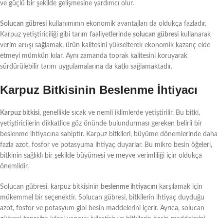
ve güçlü bir şekilde gelişmesine yardımcı olur.
Solucan gübresi
kullanımının ekonomik avantajları da oldukça fazladır.
Karpuz yetiştiriciliği gibi tarım faaliyetlerinde
solucan gübresi
kullanarak
verim artışı sağlamak, ürün kalitesini yükselterek ekonomik kazanç elde
etmeyi mümkün kılar. Aynı zamanda toprak kalitesini koruyarak
sürdürülebilir tarım uygulamalarına da katkı sağlamaktadır.
Karpuz Bitkisinin Beslenme İhtiyacı
Karpuz bitkisi
, genellikle sıcak ve nemli iklimlerde yetiştirilir. Bu bitki,
yetiştiricilerin dikkatlice göz önünde bulundurması gereken belirli bir
beslenme ihtiyacına sahiptir. Karpuz bitkileri, büyüme dönemlerinde daha
fazla azot, fosfor ve potasyuma ihtiyaç duyarlar. Bu mikro besin öğeleri,
bitkinin sağlıklı bir şekilde büyümesi ve meyve verimliliği için oldukça
önemlidir.
Solucan gübresi, karpuz bitkisinin
beslenme ihtiyacını
karşılamak için
mükemmel bir seçenektir. Solucan gübresi, bitkilerin ihtiyaç duyduğu
azot, fosfor ve potasyum gibi besin maddelerini içerir. Ayrıca, solucan