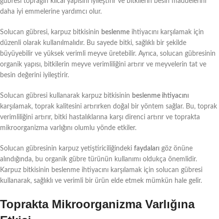
gübresi toprağın kılcal yapısını iyileştirir ve bitkilerin besin maddelerini
daha iyi emmelerine yardımcı olur.
Solucan gübresi, karpuz bitkisinin
beslenme
ihtiyacını karşılamak için
düzenli olarak kullanılmalıdır. Bu sayede bitki, sağlıklı bir şekilde
büyüyebilir ve yüksek verimli meyve üretebilir. Ayrıca, solucan gübresinin
organik yapısı, bitkilerin meyve verimliliğini artırır ve meyvelerin tat ve
besin değerini iyileştirir.
Solucan gübresi kullanarak karpuz bitkisinin
beslenme ihtiyacını
karşılamak, toprak kalitesini artırırken doğal bir yöntem sağlar. Bu, toprak
verimliliğini artırır, bitki hastalıklarına karşı direnci artırır ve toprakta
mikroorganizma varlığını olumlu yönde etkiler.
Solucan gübresinin karpuz yetiştiriciliğindeki
faydaları
göz önüne
alındığında, bu organik gübre türünün kullanımı oldukça önemlidir.
Karpuz bitkisinin beslenme ihtiyacını karşılamak için solucan gübresi
kullanarak, sağlıklı ve verimli bir ürün elde etmek mümkün hale gelir.
Toprakta Mikroorganizma Varlığına