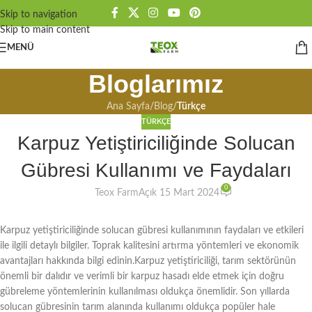
Skip to navigation
Skip to main content
MENÜ
Bloglarımız
Ana Sayfa
/
Blog
/
Türkçe
TÜRKÇE
Karpuz Yetiştiriciliğinde Solucan
Gübresi Kullanımı ve Faydaları
0
Teox Farm
Açık 15 Mart 2024
Karpuz yetiştiriciliğinde solucan gübresi kullanımının faydaları ve etkileri
ile ilgili detaylı bilgiler. Toprak kalitesini artırma yöntemleri ve ekonomik
avantajları hakkında bilgi edinin.Karpuz yetiştiriciliği, tarım sektörünün
önemli bir dalıdır ve verimli bir karpuz hasadı elde etmek için doğru
gübreleme yöntemlerinin kullanılması oldukça önemlidir. Son yıllarda
solucan gübresinin tarım alanında kullanımı oldukça popüler hale