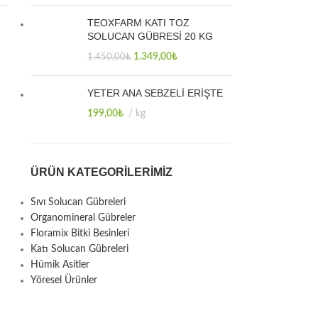
TEOXFARM KATI TOZ
SOLUCAN GÜBRESİ 20 KG
1.349,00
₺
1.450,00
₺
YETER ANA SEBZELİ ERİŞTE
199,00
₺
kg
ÜRÜN KATEGORILERIMIZ
Sıvı Solucan Gübreleri
Organomineral Gübreler
Floramix Bitki Besinleri
Katı Solucan Gübreleri
Hümik Asitler
Yöresel Ürünler