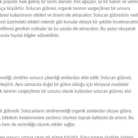
ek popüler hale gelmiş bir tarım alanıdır. Kivi ağaçları, iyi bir bakım ve verim
kça büyüktür. Solucan gübresi, organik tarımın vazgeçilmez bir unsuru
übresi kullanımının etkileri ve önemi ele alınacaktır. Solucan gübresinin nedi
litesi üzerindeki etkileri nelerdir gibi konular detaylı bir şekilde incelenecektir
dilmesi gereken noktalar da bu yazıda ele alınacaktır. Bu yazıyı okuyarak
da faydalı bilgiler edinebilirler.
ediği, sindirim sonucu çıkardığı atıklardan elde edilir. Solucan gübresi,
i iyileştirir. Aynı zamanda doğal bir gübre olduğu için kimyasal maddeler
nik tarımın vazgeçilmez bir unsuru olarak kullanılan solucan gübresi, kivi
ir gübredir. Solucanların sindiremediği organik atıklardan oluşan gübre,
ı, bitkilerin beslenmesine yardımcı olurken toprak kalitesini de arttırır. Bu
a hem de verimliliğe olumlu etkiler sağlar.
mesi sonucu ortaya çıkan bir gübre türüdür. Solucanların sindirim sistemi,