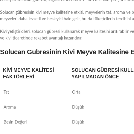
Solucan gübresinin
kivi meyve kalitesine etkisi, meyvelerin tat, aroma ve 
meyveleri daha lezzetli ve besleyici hale gelir, bu da tüketicilerin tercihini ar
Kivi yetiştiricileri
, solucan gübresi kullanarak meyve kalitesini arttırabilir v
ve kivi ticaretinde rekabet avantajı kazandırır.
Solucan Gübresinin Kivi Meyve Kalitesine E
KIVI MEYVE KALITESI
SOLUCAN GÜBRESI KULL
FAKTÖRLERI
YAPILMADAN ÖNCE
Tat
Orta
Aroma
Düşük
Besin Değeri
Düşük