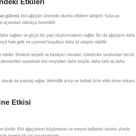
deki Etkileri
an gübresi
, kivi ağaçları üzerinde olumlu etkilere sahiptir. Solucan
esi açısından oldukça önemlidir.
daha sağlam ve güçlü bir yapı oluşturmalarını sağlar. Bu da ağaçların daha
nçli hale gelir ve çevresel koşullara daha iyi adapte olabilir.
ler. Kivilerin lezzetli ve besleyici olmaları, tüketiciler tarafından tercih
n elementleri sayesinde kivi meyveleri daha büyük, daha tatlı ve daha
larak da avantaj sağlar. Verimlilik artışı ve kaliteli ürün elde etme imkanı,
ne Etkisi
erden biridir. Kivi ağaçlarının büyümesini ve meyve kalitesini olumlu yönde
esinde önemli bir rol oynamaktadır.