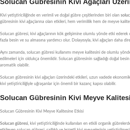
Solucan Gübresinin Kivi Ağaçları Üzerin
Kivi yetiştiriciliğinde en verimli ve doğal gübre çeşitlerinden biri olan
soluc
gübresinin kivi ağaçlarına olan etkileri, hem verimlilik hem de meyve kalit
Solucan gübresi, kivi ağaçlarının kök gelişimine olumlu yönde etki ederek 
fazla besin ve su almasına yardımcı olur. Dolayısıyla, kivi ağaçları daha dire
Aynı zamanda, solucan gübresi kullanımı meyve kalitesini de olumlu yönde etki
edilmeleri için oldukça önemlidir. Solucan gübresinin sağladığı doğal besi
aromatik olabilir.
Solucan gübresinin kivi ağaçları üzerindeki etkileri, uzun vadede ekonomik o
kivi yetiştiriciliğiyle uğraşanlar için önemli bir kazanç kapısı olabilir.
Solucan Gübresinin Kivi Meyve Kalitesi
Solucan Gübresinin Kivi Meyve Kalitesine Etkisi
Solucan gübresi
, kivi yetiştiriciliğinde kullanılan en etkili organik gübrel
etkileyen solucan gübresi, sağlıklı ve lezzetli kivi meyvelerinin yetiştirilm