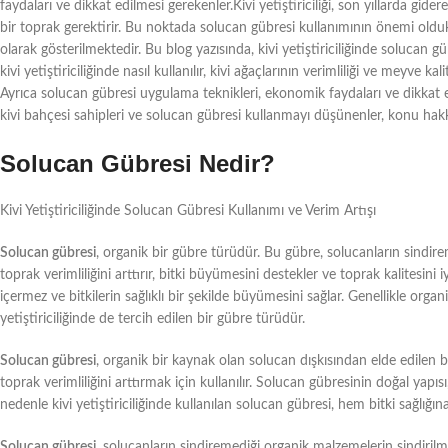
faydaları ve dikkat edilmesi gerekenler.Kivi yetiştiriciliği, son yıllarda gider
bir toprak gerektirir. Bu noktada solucan gübresi kullanımının önemi oldu
olarak gösterilmektedir. Bu blog yazısında, kivi yetiştiriciliğinde solucan g
kivi yetiştiriciliğinde nasıl kullanılır, kivi ağaçlarının verimliliği ve meyve ka
Ayrıca solucan gübresi uygulama teknikleri, ekonomik faydaları ve dikkat e
kivi bahçesi sahipleri ve solucan gübresi kullanmayı düşünenler, konu hakkın
Solucan Gübresi Nedir?
Kivi Yetiştiriciliğinde Solucan Gübresi Kullanımı ve Verim Artışı
Solucan gübresi
, organik bir gübre türüdür. Bu gübre, solucanların sindirem
toprak verimliliğini arttırır, bitki büyümesini destekler ve toprak kalitesin
içermez ve bitkilerin sağlıklı bir şekilde büyümesini sağlar. Genellikle orga
yetiştiriciliğinde de tercih edilen bir gübre türüdür.
Solucan gübresi
, organik bir kaynak olan solucan dışkısından elde edilen b
toprak verimliliğini arttırmak için kullanılır. Solucan gübresinin doğal yapıs
nedenle kivi yetiştiriciliğinde kullanılan solucan gübresi, hem bitki sağlığın
Solucan gübresi
, solucanların sindiremediği organik malzemelerin sindiril