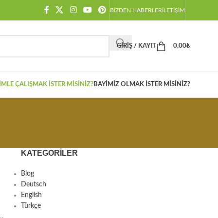
BIZDEN HABERLER
İLETIŞIM
GIRIŞ / KAYIT
0,00
₺
IMLE ÇALIŞMAK İSTER MISINIZ?
BAYIMIZ OLMAK İSTER MISINIZ?
KATEGORILER
Blog
Deutsch
English
Türkçe