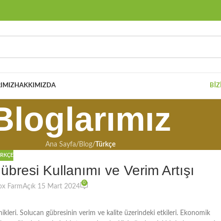
IMIZ
HAKKIMIZDA
BIZ
Bloglarımız
Ana Sayfa
/
Blog
/
Türkçe
RKÇE
 Gübresi Kullanımı ve Verim Artışı
0
ox Farm
Açık 15 Mart 2024
knikleri. Solucan gübresinin verim ve kalite üzerindeki etkileri. Ekonomik