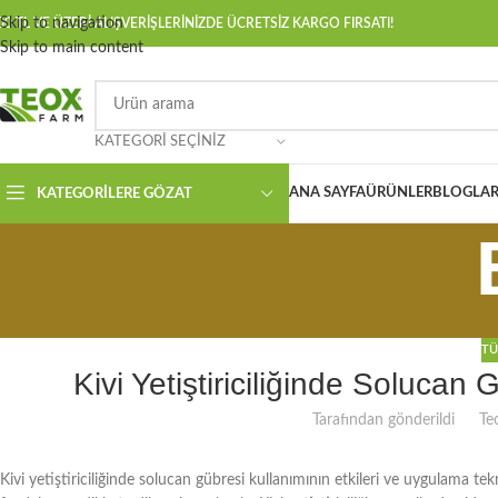
Skip to navigation
00 TL VE ÜZERİ ALIŞVERİŞLERİNİZDE ÜCRETSİZ KARGO FIRSATI!
Skip to main content
KATEGORI SEÇINIZ
ANA SAYFA
ÜRÜNLER
BLOGLAR
KATEGORILERE GÖZAT
TÜ
Kivi Yetiştiriciliğinde Solucan
Tarafından gönderildi
Te
Kivi yetiştiriciliğinde solucan gübresi kullanımının etkileri ve uygulama te