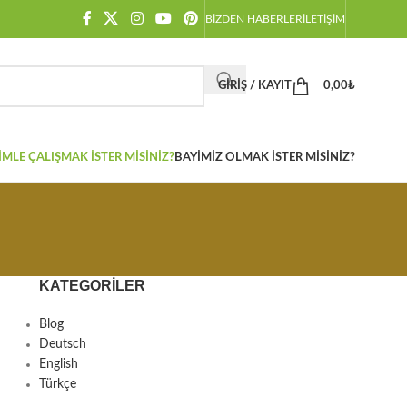
BIZDEN HABERLER
İLETIŞIM
GIRIŞ / KAYIT
0,00
₺
IMLE ÇALIŞMAK İSTER MISINIZ?
BAYIMIZ OLMAK İSTER MISINIZ?
KATEGORILER
Blog
Deutsch
English
Türkçe