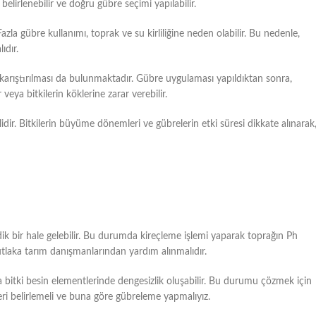
belirlenebilir ve doğru gübre seçimi yapılabilir.
zla gübre kullanımı, toprak ve su kirliliğine neden olabilir. Bu nedenle,
ıdır.
karıştırılması da bulunmaktadır. Gübre uygulaması yapıldıktan sonra,
veya bitkilerin köklerine zarar verebilir.
ir. Bitkilerin büyüme dönemleri ve gübrelerin etki süresi dikkate alınarak
k bir hale gelebilir. Bu durumda kireçleme işlemi yaparak toprağın Ph
utlaka tarım danışmanlarından yardım alınmalıdır.
tki besin elementlerinde dengesizlik oluşabilir. Bu durumu çözmek için
eri belirlemeli ve buna göre gübreleme yapmalıyız.