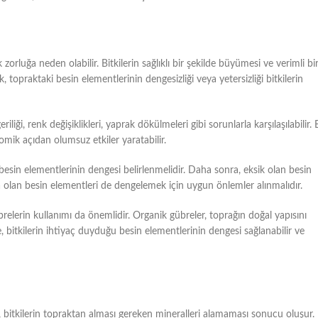
 zorluğa neden olabilir. Bitkilerin sağlıklı bir şekilde büyümesi ve verimli bi
k, topraktaki besin elementlerinin dengesizliği veya yetersizliği bitkilerin
iği, renk değişiklikleri, yaprak dökülmeleri gibi sorunlarla karşılaşılabilir.
omik açıdan olumsuz etkiler yaratabilir.
besin elementlerinin dengesi belirlenmelidir. Daha sonra, eksik olan besin
la olan besin elementleri de dengelemek için uygun önlemler alınmalıdır.
übrelerin kullanımı da önemlidir. Organik gübreler, toprağın doğal yapısını
de, bitkilerin ihtiyaç duyduğu besin elementlerinin dengesi sağlanabilir ve
, bitkilerin topraktan alması gereken mineralleri alamaması sonucu oluşur.