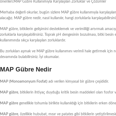
önerileri.MAP Gübre Kullanımıyla Karşılaşılan Zorluklar ve Çözümler
Merhaba değerli okurlar, bugün sizlere MAP gübre kullanımıyla karşılaşılan
alacağız. MAP gübre nedir, nasıl kullanılır, hangi zorluklarla karşılaşabilirsin
MAP gübre, bitkilerin gelişimini desteklemek ve verimliliği artırmak amacıyl
zorluklarla karşılaşabilirsiniz. Toprak pH dengesinin bozulması, bitki besi
kullanımında sıkça karşılaşılan zorluklardır.
Bu zorlukları aşmak ve MAP gübre kullanımını verimli hale getirmek için nel
devamında bulabilirsiniz. İyi okumalar.
MAP Gübre Nedir
MAP (Monoamonyum Fosfat)
adı verilen kimyasal bir gübre çeşididir.
MAP gübre
, bitkilerin ihtiyaç duyduğu kritik besin maddeleri olan fosfor 
MAP gübre
genellikle tohumla birlikte kullanıldığı için bitkilerin erken 
MAP gübre
, özellikle hububat, mısır ve patates gibi bitkilerin yetiştirilmes