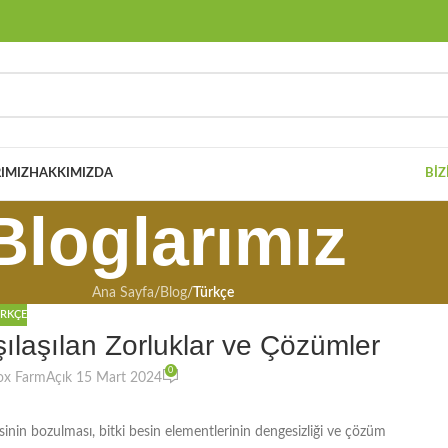
IMIZ
HAKKIMIZDA
BIZ
Bloglarımız
Ana Sayfa
/
Blog
/
Türkçe
RKÇE
laşılan Zorluklar ve Çözümler
0
ox Farm
Açık 15 Mart 2024
inin bozulması, bitki besin elementlerinin dengesizliği ve çözüm