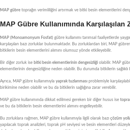
MAP gübre
toprağın verimliliğini artırmak ve bitki besin elementlerini den
MAP Gübre Kullanımında Karşılaşılan Z
MAP (Monoamonyum Fosfat)
gübre kullanımı tarımsal faaliyetlerde yayg
karşılaşılan bazı zorluklar bulunmaktadır. Bu zorluklardan biri, MAP gübr
bitkilerin besin elementlerini alımını olumsuz yönde etkileyebilir.
Bir diğer zorluk ise
bitki besin elementlerinin dengesizliği
olabilir. MAP gübr
elementlerinin dengesizliğine neden olabilir. Bu durumda bitkilerin sağlıklı b
Ayrıca, MAP gübre kullanımıyla
yaprak tuzlanması
problemiyle karşılaşılab
birikimine neden olabilir ve bu da bitkilerin sağlığına zarar verebilir.
MAP gübre kullanımında dikkat edilmesi gereken bir diğer husus ise
topra
ve bu da bitkilerin besin elementlerini alımını engelleyebilir.
Bu zorluklara rağmen, MAP gübre kullanımıyla ilgili olarak bazı
çözüm yolla
yapılacak toprak analizleri, toprak pH seviyesi ve besin elementleri düzey