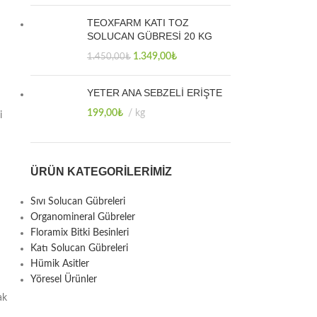
TEOXFARM KATI TOZ
SOLUCAN GÜBRESİ 20 KG
1.349,00
₺
1.450,00
₺
YETER ANA SEBZELİ ERİŞTE
199,00
₺
kg
i
ÜRÜN KATEGORILERIMIZ
Sıvı Solucan Gübreleri
Organomineral Gübreler
Floramix Bitki Besinleri
Katı Solucan Gübreleri
Hümik Asitler
Yöresel Ürünler
ak