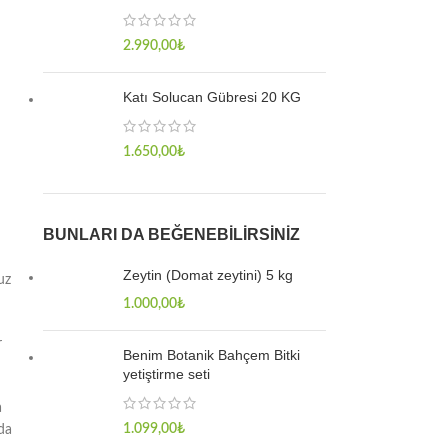
2.990,00
₺
Katı Solucan Gübresi 20 KG
1.650,00
₺
BUNLARI DA BEĞENEBILIRSINIZ
Zeytin (Domat zeytini) 5 kg
uz
1.000,00
₺
r
Benim Botanik Bahçem Bitki
yetiştirme seti
a
1.099,00
₺
nda