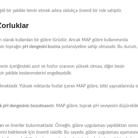
geli bir şekilde temin etmek adına oldukça önemli bir role sahiptir.
orluklar
ın olarak kullanılan bir gübre türüdür. Ancak MAP gübre kullanımında
enin toprağın
pH dengesini bozma
potansiyeline sahip olmasıdır. Bu durum,
enin içeriğindeki azot ve fosfor oranının yüksek olması, diğer besin
ir şekilde beslenmelerini engelleyebilir.
ilmektedir. Yüksek miktarda fosfat içeren MAP gübre, bitki yapraklarında t
k pH dengesinin bozulması
dır. MAP gübre, toprak pH seviyesini düşürebili
rı
ve öneriler bulunmaktadır. Örneğin, gübre uygulaması yapıldıktan sonr
lerini belirlemek için önemli olabilir. Bu sayede, gübre uygulaması aşaması