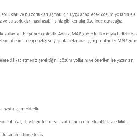
 zorlukları ve bu zorlukları aşmak için uygulanabilecek çözüm yollarını ele
iz ve bu zorlukları nasıl aşabilirsiniz gibi konular üzerinde duracağız.
a kullanılan bir gübre çeşididir. Ancak, MAP gübre kullanımıyla birlikte baz
n elementlerinin dengesizliği ve yaprak tuzlanması gibi problemler MAP gübr
ere dikkat etmeniz gerektiğini, çözüm yollarını ve önerileri ise yazımızın
ve azotu içermektedir.
dönemde ihtiyaç duyduğu fosfor ve azotu temin etmede oldukça etkilidir.
inde tercih edilmektedir.