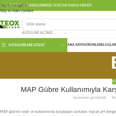
Skip to navigation
00 TL VE ÜZERİ ALIŞVERİŞLERİNİZDE ÜCRETSİZ KARGO FIRSATI!
Skip to main content
KATEGORI SEÇINIZ
ANA SAYFA
ÜRÜNLER
BLOGLAR
KATEGORILERE GÖZAT
TÜ
MAP Gübre Kullanımıyla Karşı
Tarafından gönderildi
Te
MAP gübresi nedir ve kullanımında karşılaşılan zorluklar, toprak pH denges