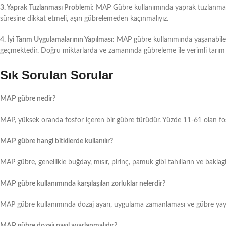
3. Yaprak Tuzlanması Problemi:
MAP Gübre kullanımında yaprak tuzlanması 
süresine dikkat etmeli, aşırı gübrelemeden kaçınmalıyız.
4. İyi Tarım Uygulamalarının Yapılması:
MAP gübre kullanımında yaşanabilece
geçmektedir. Doğru miktarlarda ve zamanında gübreleme ile verimli tarım y
Sık Sorulan Sorular
MAP gübre nedir?
MAP, yüksek oranda fosfor içeren bir gübre türüdür. Yüzde 11-61 olan fosfor
MAP gübre hangi bitkilerde kullanılır?
MAP gübre, genellikle buğday, mısır, pirinç, pamuk gibi tahılların ve baklagill
MAP gübre kullanımında karşılaşılan zorluklar nelerdir?
MAP gübre kullanımında dozaj ayarı, uygulama zamanlaması ve gübre yayma 
MAP gübre dozajı nasıl ayarlanmalıdır?