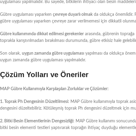
uygulaması yapılmalıdır. Bu sayede, bitkilerin ihtiyacı olan besin maddeleri 
Gübre uygulaması yaparken
çevreye duyarlı olmak
da oldukça önemlidir. Fa
gübre uygulaması yaparken çevreye zarar verilmemesi için dikkatli olunmal
Gübre kullanımında dikkat edilmesi gerekenler
arasında, gübrenin toprağa 
toprakla karıştırılmadan bırakılması durumunda, gübre etkisiz hale gelebilir 
Son olarak,
uygun zamanda gübre uygulaması
yapılması da oldukça önemlid
uygun zamanda gübre uygulaması yapılmalıdır.
Çözüm Yolları ve Öneriler
MAP Gübre Kullanımıyla Karşılaşılan Zorluklar ve Çözümler:
1. Toprak Ph Dengesinin Düzeltilmesi:
MAP Gübre kullanımıyla toprak asidi
dengesini düzeltebiliriz. Kötüleşmiş toprak Ph dengesini düzeltmek için m
2. Bitki Besin Elementlerinin Dengesizliği:
MAP Gübre kullanımı sonucunda bi
bitki besin elementi testleri yaptırarak toprağın ihtiyaç duyduğu elementl