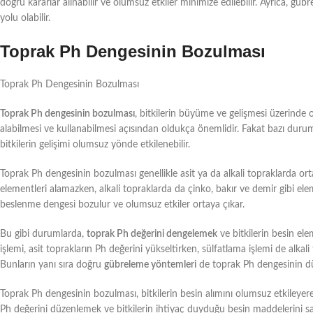
doğru kararlar alınabilir ve olumsuz etkiler minimize edilebilir. Ayrıca, gü
yolu olabilir.
Toprak Ph Dengesinin Bozulması
Toprak Ph Dengesinin Bozulması
Toprak Ph dengesinin bozulması
, bitkilerin büyüme ve gelişmesi üzerinde o
alabilmesi ve kullanabilmesi açısından oldukça önemlidir. Fakat bazı duru
bitkilerin gelişimi olumsuz yönde etkilenebilir.
Toprak Ph dengesinin bozulması genellikle asit ya da alkali topraklarda ort
elementleri alamazken, alkali topraklarda da çinko, bakır ve demir gibi ele
beslenme dengesi bozulur ve olumsuz etkiler ortaya çıkar.
Bu gibi durumlarda,
toprak Ph değerini dengelemek
ve bitkilerin besin el
işlemi, asit toprakların Ph değerini yükseltirken, sülfatlama işlemi de alkali 
Bunların yanı sıra doğru
gübreleme yöntemleri
de toprak Ph dengesinin düze
Toprak Ph dengesinin bozulması, bitkilerin besin alımını olumsuz etkileyer
Ph değerini düzenlemek ve bitkilerin ihtiyaç duyduğu besin maddelerini s