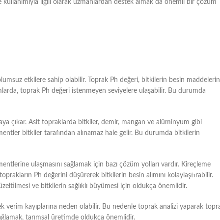
bre kullanımıyla ilgili olarak uzmanlardan destek almak da önemli bir çözüm
lumsuz etkilere sahip olabilir. Toprak Ph değeri, bitkilerin besin maddelerin
mlarda, toprak Ph değeri istenmeyen seviyelere ulaşabilir. Bu durumda
aya çıkar. Asit topraklarda bitkiler, demir, mangan ve alüminyum gibi
mentler bitkiler tarafından alınamaz hale gelir. Bu durumda bitkilerin
ementlerine ulaşmasını sağlamak için bazı çözüm yolları vardır. Kireçleme
toprakların Ph değerini düşürerek bitkilerin besin alımını kolaylaştırabilir.
ltilmesi ve bitkilerin sağlıklı büyümesi için oldukça önemlidir.
ek verim kayıplarına neden olabilir. Bu nedenle toprak analizi yaparak topr
ağlamak, tarımsal üretimde oldukça önemlidir.