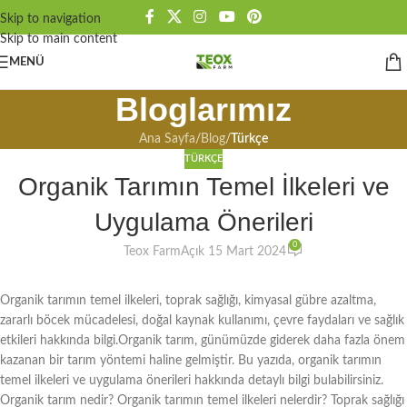
Skip to navigation
Skip to main content
MENÜ
Bloglarımız
Ana Sayfa
/
Blog
/
Türkçe
TÜRKÇE
Organik Tarımın Temel İlkeleri ve
Uygulama Önerileri
0
Teox Farm
Açık 15 Mart 2024
Organik tarımın temel ilkeleri, toprak sağlığı, kimyasal gübre azaltma,
zararlı böcek mücadelesi, doğal kaynak kullanımı, çevre faydaları ve sağlık
etkileri hakkında bilgi.Organik tarım, günümüzde giderek daha fazla önem
kazanan bir tarım yöntemi haline gelmiştir. Bu yazıda, organik tarımın
temel ilkeleri ve uygulama önerileri hakkında detaylı bilgi bulabilirsiniz.
Organik tarım nedir? Organik tarımın temel ilkeleri nelerdir? Toprak sağlığı