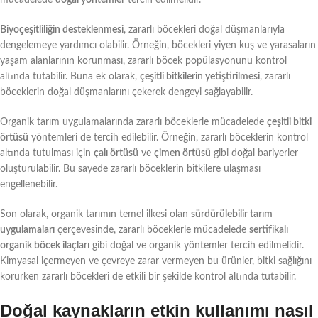
Biyoçeşitliliğin desteklenmesi
, zararlı böcekleri doğal düşmanlarıyla
dengelemeye yardımcı olabilir. Örneğin, böcekleri yiyen kuş ve yarasaların
yaşam alanlarının korunması, zararlı böcek popülasyonunu kontrol
altında tutabilir. Buna ek olarak,
çeşitli bitkilerin yetiştirilmesi
, zararlı
böceklerin doğal düşmanlarını çekerek dengeyi sağlayabilir.
Organik tarım uygulamalarında zararlı böceklerle mücadelede
çeşitli bitki
örtüsü
yöntemleri de tercih edilebilir. Örneğin, zararlı böceklerin kontrol
altında tutulması için
çalı örtüsü
ve
çimen örtüsü
gibi doğal bariyerler
oluşturulabilir. Bu sayede zararlı böceklerin bitkilere ulaşması
engellenebilir.
Son olarak, organik tarımın temel ilkesi olan
sürdürülebilir tarım
uygulamaları
çerçevesinde, zararlı böceklerle mücadelede
sertifikalı
organik böcek ilaçları
gibi doğal ve organik yöntemler tercih edilmelidir.
Kimyasal içermeyen ve çevreye zarar vermeyen bu ürünler, bitki sağlığını
korurken zararlı böcekleri de etkili bir şekilde kontrol altında tutabilir.
Doğal kaynakların etkin kullanımı nasıl