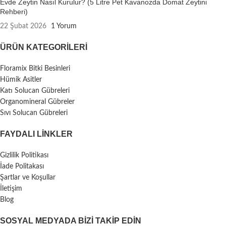
Evde Zeytin Nasıl Kurulur? (5 Litre Pet Kavanozda Domat Zeytini
Rehberi)
22 Şubat 2026
1 Yorum
ÜRÜN KATEGORILERI
Floramix Bitki Besinleri
Hümik Asitler
Katı Solucan Gübreleri
Organomineral Gübreler
Sıvı Solucan Gübreleri
FAYDALI LİNKLER
Gizlilik Politikası
İade Politakası
Şartlar ve Koşullar
İletişim
Blog
SOSYAL MEDYADA BIZI TAKIP EDIN