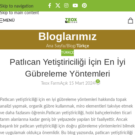
Skip to navigation
Skip to main content
MENÜ
Bloglarımız
Ana Sayfa
/
Blog
/
Türkçe
TÜRKÇE
Patlıcan Yetiştiriciliği İçin En İyi
Gübreleme Yöntemleri
0
Teox Farm
Açık 15 Mart 2024
Patlıcan yetiştiriciliği için en iyi gübreleme yöntemleri hakkında topak
analizi yapmak, organik gübre kullanmak, miro elementleri takviye etmek
ve daha fazlasını öğrenin.Patlıcan yetiştiriciliği, hobi bahçelerinden ticari
tarım alanlarına kadar geniş bir yelpazede yapılan bir faaliyettir. Ancak
başarılı bir patlıcan yetiştiriciliği için doğru gübreleme yöntemlerini bilmek
ve uygulamak oldukça önemlidir. Bu blog yazısında, patlıcan yetiştiriciliği