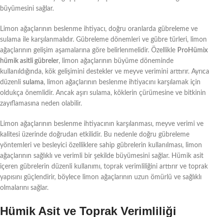
büyümesini sağlar.
Limon ağaçlarının beslenme ihtiyacı, doğru oranlarda gübreleme ve
sulama ile karşılanmalıdır. Gübreleme dönemleri ve gübre türleri, limon
ağaçlarının gelişim aşamalarına göre belirlenmelidir. Özellikle
ProHümix
hümik asitli gübreler
, limon ağaçlarının büyüme döneminde
kullanıldığında, kök gelişimini destekler ve meyve verimini arttırır. Ayrıca
düzenli
sulama
, limon ağaçlarının beslenme ihtiyacını karşılamak için
oldukça önemlidir. Ancak aşırı sulama, köklerin çürümesine ve bitkinin
zayıflamasına neden olabilir.
Limon ağaçlarının beslenme ihtiyacının karşılanması, meyve verimi ve
kalitesi üzerinde doğrudan etkilidir. Bu nedenle doğru gübreleme
yöntemleri ve besleyici özelliklere sahip gübrelerin kullanılması, limon
ağaçlarının sağlıklı ve verimli bir şekilde büyümesini sağlar. Hümik asit
içeren gübrelerin düzenli kullanımı, toprak verimliliğini arttırır ve toprak
yapısını güçlendirir, böylece limon ağaçlarının uzun ömürlü ve sağlıklı
olmalarını sağlar.
Hümik Asit ve Toprak Verimliliği