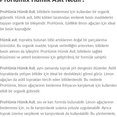
ProHümix Hümik Asit
, bitkilerin beslenmesi için kullanılan bir organik
gübredir. Hümik asit, bitki kökleri tarafından emilerek besin maddelerini
taşıyan organik bir bileşendir. ProHümix, özellikle limon ağaçları için ideal
bir besin kaynağıdır.
Hümik asit
, toprakta bulunan bitki artıklarının doğal bir parçalanma
ürünüdür. Bu organik madde, toprak verimliliğini arttırırken, bitkilerin
besin alımını da iyileştirir. ProHümix Hümik Asit, bitkilerin sağlıklı
büyümesi ve yeterli beslenmesi için geliştirilmiş bir formüle sahiptir.
ProHümix Hümik Asit
, aynı zamanda toprak pH dengesini düzenler. Asitli
topraklarda yetişen bitkiler için ideal bir destekleyici görevi görür. Limon
ağaçları da asitli toprakları tercih eden bitkilerdendir. Bu nedenle
ProHümix, limon ağaçlarının beslenme ihtiyacını karşılamak için kullanılan
etkili bir organik gübredir.
ProHümix Hümik Asit
, sıvı ve katı formda bulunabilir. Limon ağaçlarının
beslenmesi için, su ile karıştırılarak sulama yoluyla uygulanabilir. Ayrıca
toprak üzerine serpilerek ve karıştırılarak da kullanılabilir. Bu yöntemlerle,