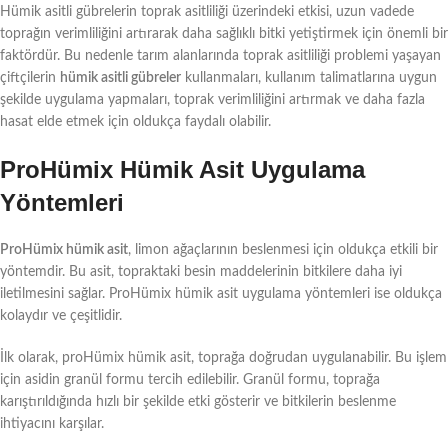
Hümik asitli gübrelerin toprak asitliliği üzerindeki etkisi, uzun vadede
toprağın verimliliğini artırarak daha sağlıklı bitki yetiştirmek için önemli bir
faktördür. Bu nedenle tarım alanlarında toprak asitliliği problemi yaşayan
çiftçilerin
hümik asitli gübreler
kullanmaları, kullanım talimatlarına uygun
şekilde uygulama yapmaları, toprak verimliliğini artırmak ve daha fazla
hasat elde etmek için oldukça faydalı olabilir.
ProHümix Hümik Asit Uygulama
Yöntemleri
ProHümix hümik asit
, limon ağaçlarının beslenmesi için oldukça etkili bir
yöntemdir. Bu asit, topraktaki besin maddelerinin bitkilere daha iyi
iletilmesini sağlar. ProHümix hümik asit uygulama yöntemleri ise oldukça
kolaydır ve çeşitlidir.
İlk olarak, proHümix hümik asit, toprağa doğrudan uygulanabilir. Bu işlem
için asidin granül formu tercih edilebilir. Granül formu, toprağa
karıştırıldığında hızlı bir şekilde etki gösterir ve bitkilerin beslenme
ihtiyacını karşılar.