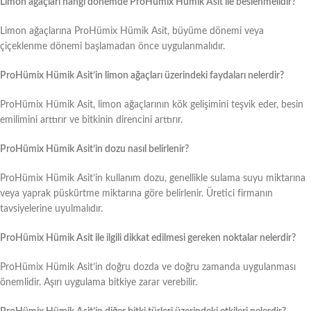
Limon ağaçları hangi dönemde ProHümix Hümik Asit ile beslenmelidir?
Limon ağaçlarına ProHümix Hümik Asit, büyüme dönemi veya
çiçeklenme dönemi başlamadan önce uygulanmalıdır.
ProHümix Hümik Asit’in limon ağaçları üzerindeki faydaları nelerdir?
ProHümix Hümik Asit, limon ağaçlarının kök gelişimini teşvik eder, besin
emilimini arttırır ve bitkinin direncini arttırır.
ProHümix Hümik Asit’in dozu nasıl belirlenir?
ProHümix Hümik Asit’in kullanım dozu, genellikle sulama suyu miktarına
veya yaprak püskürtme miktarına göre belirlenir. Üretici firmanın
tavsiyelerine uyulmalıdır.
ProHümix Hümik Asit ile ilgili dikkat edilmesi gereken noktalar nelerdir?
ProHümix Hümik Asit’in doğru dozda ve doğru zamanda uygulanması
önemlidir. Aşırı uygulama bitkiye zarar verebilir.