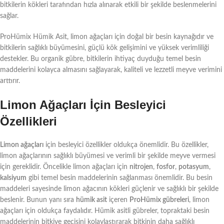
bitkilerin kökleri tarafından hızla alınarak etkili bir şekilde beslenmelerini
sağlar.
ProHümix Hümik Asit, limon ağaçları için doğal bir besin kaynağıdır ve
bitkilerin sağlıklı büyümesini, güçlü kök gelişimini ve yüksek verimliliği
destekler. Bu organik gübre, bitkilerin ihtiyaç duyduğu temel besin
maddelerini kolayca almasını sağlayarak, kaliteli ve lezzetli meyve verimini
arttırır.
Limon Ağaçları İçin Besleyici
Özellikleri
Limon ağaçları
için besleyici özellikler oldukça önemlidir. Bu özellikler,
limon ağaçlarının sağlıklı büyümesi ve verimli bir şekilde meyve vermesi
için gereklidir. Öncelikle limon ağaçları için
nitrojen
,
fosfor
,
potasyum
,
kalsiyum
gibi temel besin maddelerinin sağlanması önemlidir. Bu besin
maddeleri sayesinde limon ağacının kökleri güçlenir ve sağlıklı bir şekilde
beslenir. Bunun yanı sıra
hümik asit
içeren
ProHümix gübreleri
, limon
ağaçları için oldukça faydalıdır. Hümik asitli gübreler, topraktaki besin
maddelerinin bitkiye geçişini kolaylaştırarak bitkinin daha sağlıklı