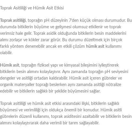
Toprak Asitliliği ve Hümik Asit Etkisi
Toprak asitliliği
, toprağın pH düzeyinin 7’den küçük olması durumudur. Bu
durumda bitkilerin büyüme ve gelişmesi olumsuz etkilenir ve toprak
verimsiz hale gelir. Toprak asidik olduğunda bitkilerin besin maddelerini
alımı zorlaşır ve kökler zarar görür. Bu durumu düzeltmek için birçok
farklı yöntem denenebilir ancak en etkili çözüm
hümik asit
kullanımı
olabilir.
Hümik asit
, toprağın fiziksel yapı ve kimyasal bileşimini iyileştirerek
bitkilerin besin alımını kolaylaştırır. Aynı zamanda toprağın pH seviyesini
dengeler ve asitliği ortadan kaldırabilir. Hümik asit içeren gübreler ve
organik materyaller toprağı beslerken aynı zamanda asitliği nötralize
edebilir ve bitkilerin sağlıklı bir şekilde büyümesini sağlar.
Toprak asitliliği ve hümik asit etkisi arasındaki ilişki, bitkilerin sağlıklı
büyümesi ve verimliliği için oldukça önemli bir konudur. Hümik asitli
gübrelerin düzenli kullanımı, toprak asiditesini azaltabilir ve bitkilerin besin
alımını kolaylaştırarak daha verimli bir tarım sağlayabilir.