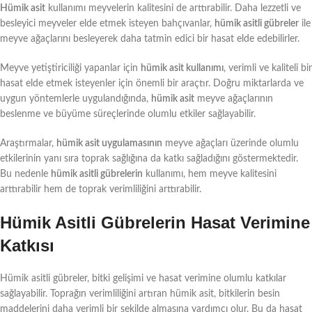
Hümik asit
kullanımı meyvelerin kalitesini de arttırabilir. Daha lezzetli ve
besleyici meyveler elde etmek isteyen bahçıvanlar,
hümik asitli gübreler
ile
meyve ağaçlarını besleyerek daha tatmin edici bir hasat elde edebilirler.
Meyve yetiştiriciliği yapanlar için
hümik asit kullanımı
, verimli ve kaliteli bir
hasat elde etmek isteyenler için önemli bir araçtır. Doğru miktarlarda ve
uygun yöntemlerle uygulandığında,
hümik asit
meyve ağaçlarının
beslenme ve büyüme süreçlerinde olumlu etkiler sağlayabilir.
Araştırmalar,
hümik asit uygulamasının
meyve ağaçları üzerinde olumlu
etkilerinin yanı sıra toprak sağlığına da katkı sağladığını göstermektedir.
Bu nedenle
hümik asitli gübrelerin
kullanımı, hem meyve kalitesini
arttırabilir hem de toprak verimliliğini arttırabilir.
Hümik Asitli Gübrelerin Hasat Verimine
Katkısı
Hümik asitli gübreler, bitki gelişimi ve hasat verimine olumlu katkılar
sağlayabilir. Toprağın verimliliğini artıran hümik asit, bitkilerin besin
maddelerini daha verimli bir şekilde almasına yardımcı olur. Bu da hasat