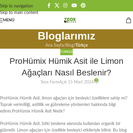
Skip to navigation
Skip to main content
MENÜ
Bloglarımız
Ana Sayfa
/
Blog
/
Türkçe
TÜRKÇE
ProHümix Hümik Asit ile Limon
Ağaçları Nasıl Beslenir?
0
Teox Farm
Açık 15 Mart 2024
ProHümix Hümik Asit, limon ağaçları için besleyici özelliklere sahip mi?
Toprak verimliliği, asitlilik ve gübreleme yöntemleri hakkında bilgi
edinin.ProHümix Hümik Asit Nedir?
ProHümix Hümik Asit, bitki besleme alanında kullanılan organik bir
gübredir. Limon ağaçları için özellikle besleyici etkileriyle bilinir. Bu blog