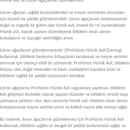
Hümik Asit İle Limon Ağaçlarının Gübrelenmesi
Limon ağaçları, sağlıklı büyüyebilmeleri ve meyve verimlerini artırmaları
için düzenli bir şekilde gübrelenmelidir. Limon ağaçlarının beslenmesinde
doğal ve organik bir gübre olan hümik asit, önemli bir rol oynamaktadır.
Hümik asit, toprak yapısını düzenleyerek bitkilerin besin alımını
kolaylaştırır ve toprağın verimliliğini artırır.
Limon ağaçlarının gübrelenmesinde \[ProHümix Hümik Asit\](strong)
kullanmak, bitkilerin beslenme ihtiyaçlarını karşılamak ve meyve verimini
artırmak için oldukça etkili bir yöntemdir. ProHümix Hümik Asit, bitkilerin
ihtiyacı olan doğal mineralleri ve besin maddelerini toprakta tutar ve
bitkilerin sağlıklı bir şekilde büyümesini destekler.
Limon ağaçlarına ProHümix Hümik Asit uygulaması yapılması, bitkilerin
kök gelişimini destekler, toprak yapısını düzenler ve bitkilerin stresle başa
çıkmasına yardımcı olur. Aynı zamanda hümik asit, bitkilerin besin alımını
kolaylaştırarak meyve verimini artırır ve kaliteli meyve elde etmeyi sağlar.
Bu nedenle, limon ağaçlarının gübrelenmesi için ProHümix Hümik Asit
kullanmak, bitkilerin sağlıklı ve dengeli bir şekilde beslenmesini sağlar ve