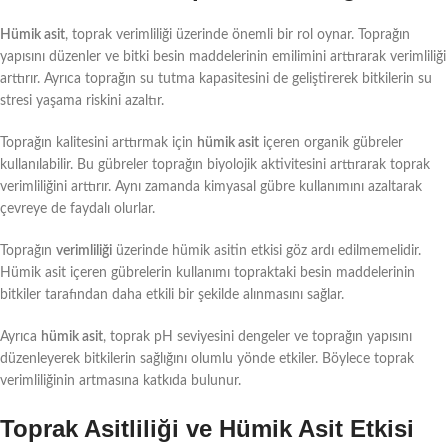
Hümik asit
, toprak verimliliği üzerinde önemli bir rol oynar. Toprağın
yapısını düzenler ve bitki besin maddelerinin emilimini arttırarak verimliliği
arttırır. Ayrıca toprağın su tutma kapasitesini de geliştirerek bitkilerin su
stresi yaşama riskini azaltır.
Toprağın kalitesini arttırmak için
hümik asit
içeren organik gübreler
kullanılabilir. Bu gübreler toprağın biyolojik aktivitesini arttırarak toprak
verimliliğini arttırır. Aynı zamanda kimyasal gübre kullanımını azaltarak
çevreye de faydalı olurlar.
Toprağın
verimliliği
üzerinde hümik asitin etkisi göz ardı edilmemelidir.
Hümik asit içeren gübrelerin kullanımı topraktaki besin maddelerinin
bitkiler tarafından daha etkili bir şekilde alınmasını sağlar.
Ayrıca
hümik asit
, toprak pH seviyesini dengeler ve toprağın yapısını
düzenleyerek bitkilerin sağlığını olumlu yönde etkiler. Böylece toprak
verimliliğinin artmasına katkıda bulunur.
Toprak Asitliliği ve Hümik Asit Etkisi