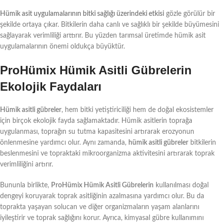
Hümik asit uygulamalarının bitki sağlığı üzerindeki etkisi
gözle görülür bir
şekilde ortaya çıkar. Bitkilerin daha canlı ve sağlıklı bir şekilde büyümesini
sağlayarak verimliliği arttırır. Bu yüzden tarımsal üretimde hümik asit
uygulamalarının önemi oldukça büyüktür.
ProHümix Hümik Asitli Gübrelerin
Ekolojik Faydaları
Hümik asitli gübreler
, hem bitki yetiştiriciliği hem de doğal ekosistemler
için birçok ekolojik fayda sağlamaktadır. Hümik asitlerin toprağa
uygulanması, toprağın su tutma kapasitesini artırarak erozyonun
önlenmesine yardımcı olur. Aynı zamanda,
hümik asitli gübreler
bitkilerin
beslenmesini ve topraktaki mikroorganizma aktivitesini artırarak toprak
verimliliğini artırır.
Bununla birlikte,
ProHümix Hümik Asitli Gübrelerin
kullanılması doğal
dengeyi koruyarak toprak asitliğinin azalmasına yardımcı olur. Bu da
toprakta yaşayan solucan ve diğer organizmaların yaşam alanlarını
iyileştirir ve toprak sağlığını korur. Ayrıca, kimyasal gübre kullanımını