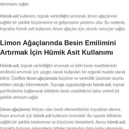
alınmasını sağlar.
Hümik asit
kullanımı, toprak verimliliğini artırarak, limon ağaçlarının
sağlıklı bir şekilde büyümesine ve gelişmesine yardımcı olur. Bu nedenle,
toprakta hümik asit kullanımı, limon ağaçları için olumlu sonuçlar sağlar.
Limon Ağaçlarında Besin Emilimini
Artırmak İçin Hümik Asit Kullanımı
Hümik asit
, toprak verimliliğini artırmak ve bitki besin maddelerinin
emilimini artırmak için yaygın olarak kullanılan bir organik madde olarak
bilinir. Özellikle
limon ağaçlarında
büyüme ve verimlilik üzerinde olumlu
etkileri olduğu bilinmektedir. Toprağa uygulandığında
hümik asit
, toprak
partiküllerine bağlanarak bitkilerin besin maddelerini daha verimli bir
şekilde almasını sağlar.
Limon ağaçlarının
ihtiyacı olan besin elementlerinin topraktan alınma
hızını artırmak için
hümik asit
kullanımı önemlidir. Bu sayede bitkilerin
sağlıklı bir şekilde beslenmesi ve büyümesi desteklenir. Ayrıca
hümik asit
,
toprakta bulunan minerallerin bitkiler tarafından daha kolay alınmasını