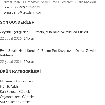
Yılmaz Mah. D.D.Y Mevkii Selvi Küme Evleri No:13 Salihli/Manisa
Telefon: 0(532) 436-4671
E-mail: info@teoxfarm.com
SON GÖNDERILER
Zeytinin İçeriği Nedir? Protein, Mineraller ve Vücuda Etkileri
22 Şubat 2026
1 Yorum
Evde Zeytin Nasıl Kurulur? (5 Litre Pet Kavanozda Domat Zeytini
Rehberi)
22 Şubat 2026
1 Yorum
ÜRÜN KATEGORILERI
Floramix Bitki Besinleri
Hümik Asitler
Katı Solucan Gübreleri
Organomineral Gübreler
Sıvı Solucan Gübreleri