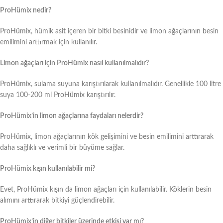
ProHümix nedir?
ProHümix, hümik asit içeren bir bitki besinidir ve limon ağaçlarının besin
emilimini arttırmak için kullanılır.
Limon ağaçları için ProHümix nasıl kullanılmalıdır?
ProHümix, sulama suyuna karıştırılarak kullanılmalıdır. Genellikle 100 litre
suya 100-200 ml ProHümix karıştırılır.
ProHümix’in limon ağaçlarına faydaları nelerdir?
ProHümix, limon ağaçlarının kök gelişimini ve besin emilimini arttırarak
daha sağlıklı ve verimli bir büyüme sağlar.
ProHümix kışın kullanılabilir mi?
Evet, ProHümix kışın da limon ağaçları için kullanılabilir. Köklerin besin
alımını arttırarak bitkiyi güçlendirebilir.
ProHümix’in diğer bitkiler üzerinde etkisi var mı?