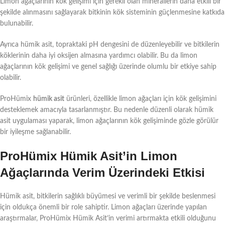
Limon ağaçlarının kök gelişimi için gerekli olan minerallerin daha etkili bir
şekilde alınmasını sağlayarak bitkinin kök sisteminin güçlenmesine katkıda
bulunabilir.
Ayrıca hümik asit, topraktaki pH dengesini de düzenleyebilir ve bitkilerin
köklerinin daha iyi oksijen almasına yardımcı olabilir. Bu da limon
ağaçlarının kök gelişimi ve genel sağlığı üzerinde olumlu bir etkiye sahip
olabilir.
ProHümix
hümik asit
ürünleri, özellikle limon ağaçları için kök gelişimini
desteklemek amacıyla tasarlanmıştır. Bu nedenle düzenli olarak hümik
asit uygulaması yaparak, limon ağaçlarının kök gelişiminde gözle görülür
bir iyileşme sağlanabilir.
ProHümix Hümik Asit’in Limon
Ağaçlarında Verim Üzerindeki Etkisi
Hümik asit, bitkilerin sağlıklı büyümesi ve verimli bir şekilde beslenmesi
için oldukça önemli bir role sahiptir. Limon ağaçları üzerinde yapılan
araştırmalar, ProHümix Hümik Asit’in verimi artırmakta etkili olduğunu