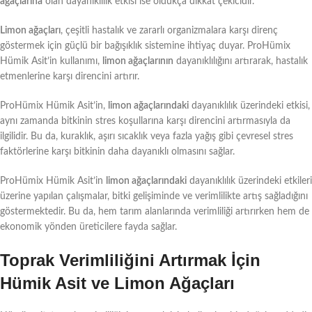
ağaçlarına
olan dayanıklılık etkisi ise oldukça dikkat çekicidir.
Limon ağaçları
, çeşitli hastalık ve zararlı organizmalara karşı direnç
göstermek için güçlü bir bağışıklık sistemine ihtiyaç duyar. ProHümix
Hümik Asit’in kullanımı,
limon ağaçlarının
dayanıklılığını artırarak, hastalık
etmenlerine karşı direncini artırır.
ProHümix Hümik Asit’in,
limon ağaçlarındaki
dayanıklılık üzerindeki etkisi,
aynı zamanda bitkinin stres koşullarına karşı direncini artırmasıyla da
ilgilidir. Bu da, kuraklık, aşırı sıcaklık veya fazla yağış gibi çevresel stres
faktörlerine karşı bitkinin daha dayanıklı olmasını sağlar.
ProHümix Hümik Asit’in
limon ağaçlarındaki
dayanıklılık üzerindeki etkileri
üzerine yapılan çalışmalar, bitki gelişiminde ve verimlilikte artış sağladığını
göstermektedir. Bu da, hem tarım alanlarında verimliliği artırırken hem de
ekonomik yönden üreticilere fayda sağlar.
Toprak Verimliliğini Artırmak İçin
Hümik Asit ve Limon Ağaçları