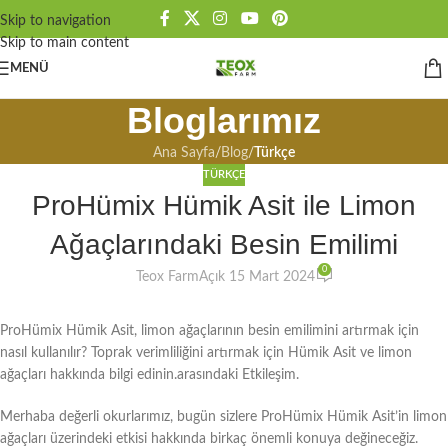
Skip to navigation
Skip to main content
MENÜ
Bloglarımız
Ana Sayfa
/
Blog
/
Türkçe
TÜRKÇE
ProHümix Hümik Asit ile Limon
Ağaçlarındaki Besin Emilimi
0
Teox Farm
Açık 15 Mart 2024
ProHümix Hümik Asit, limon ağaçlarının besin emilimini artırmak için
nasıl kullanılır? Toprak verimliliğini artırmak için Hümik Asit ve limon
ağaçları hakkında bilgi edinin.arasındaki Etkileşim.
Merhaba değerli okurlarımız, bugün sizlere ProHümix Hümik Asit’in limon
ağaçları üzerindeki etkisi hakkında birkaç önemli konuya değineceğiz.