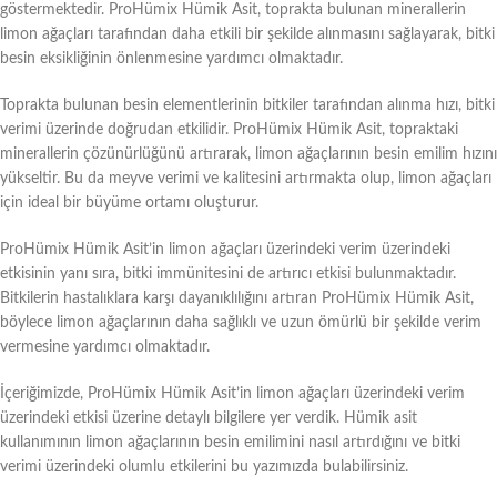
göstermektedir. ProHümix Hümik Asit, toprakta bulunan minerallerin
limon ağaçları tarafından daha etkili bir şekilde alınmasını sağlayarak, bitki
besin eksikliğinin önlenmesine yardımcı olmaktadır.
Toprakta bulunan besin elementlerinin bitkiler tarafından alınma hızı, bitki
verimi üzerinde doğrudan etkilidir. ProHümix Hümik Asit, topraktaki
minerallerin çözünürlüğünü artırarak, limon ağaçlarının besin emilim hızını
yükseltir. Bu da meyve verimi ve kalitesini artırmakta olup, limon ağaçları
için ideal bir büyüme ortamı oluşturur.
ProHümix Hümik Asit’in limon ağaçları üzerindeki verim üzerindeki
etkisinin yanı sıra, bitki immünitesini de artırıcı etkisi bulunmaktadır.
Bitkilerin hastalıklara karşı dayanıklılığını artıran ProHümix Hümik Asit,
böylece limon ağaçlarının daha sağlıklı ve uzun ömürlü bir şekilde verim
vermesine yardımcı olmaktadır.
İçeriğimizde, ProHümix Hümik Asit’in limon ağaçları üzerindeki verim
üzerindeki etkisi üzerine detaylı bilgilere yer verdik. Hümik asit
kullanımının limon ağaçlarının besin emilimini nasıl artırdığını ve bitki
verimi üzerindeki olumlu etkilerini bu yazımızda bulabilirsiniz.