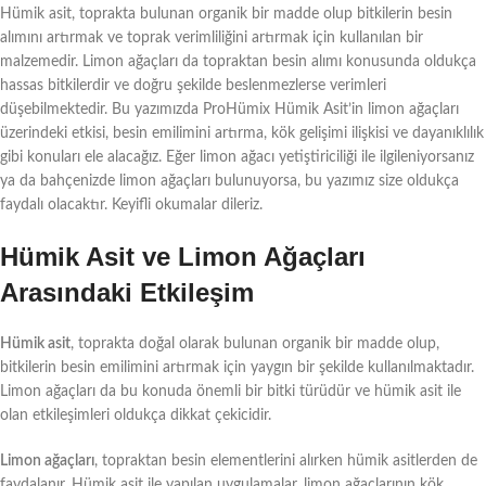
Hümik asit, toprakta bulunan organik bir madde olup bitkilerin besin
alımını artırmak ve toprak verimliliğini artırmak için kullanılan bir
malzemedir. Limon ağaçları da topraktan besin alımı konusunda oldukça
hassas bitkilerdir ve doğru şekilde beslenmezlerse verimleri
düşebilmektedir. Bu yazımızda ProHümix Hümik Asit’in limon ağaçları
üzerindeki etkisi, besin emilimini artırma, kök gelişimi ilişkisi ve dayanıklılık
gibi konuları ele alacağız. Eğer limon ağacı yetiştiriciliği ile ilgileniyorsanız
ya da bahçenizde limon ağaçları bulunuyorsa, bu yazımız size oldukça
faydalı olacaktır. Keyifli okumalar dileriz.
Hümik Asit ve Limon Ağaçları
Arasındaki Etkileşim
Hümik asit
, toprakta doğal olarak bulunan organik bir madde olup,
bitkilerin besin emilimini artırmak için yaygın bir şekilde kullanılmaktadır.
Limon ağaçları da bu konuda önemli bir bitki türüdür ve hümik asit ile
olan etkileşimleri oldukça dikkat çekicidir.
Limon ağaçları
, topraktan besin elementlerini alırken hümik asitlerden de
faydalanır. Hümik asit ile yapılan uygulamalar, limon ağaçlarının kök