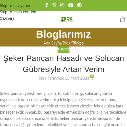
Skip to navigation
Skip to main content
MENÜ
Bloglarımız
Ana Sayfa
/
Blog
/
Türkçe
TÜRKÇE
Şeker Pancarı Hasadı ve Solucan
Gübresiyle Artan Verim
0
Teox Farm
Açık 15 Mart 2024
Şeker pancarı yetiştirme ipuçları, toprak hazırlığı, solucan gübresi
uygulama teknikleri ve verim artışı için ipuçları.Şeker pancarı tarımı,
verimli ve başarılı bir hasat elde etmek isteyen çiftçiler için oldukça karlı
bir seçenektir. Ancak, bu başarıyı elde etmek için doğru bilgi ve tekniklere
sahip olmak son derece önemlidir. Şeker pancarı yetiştirme sürecinde
toprak hazırlığı, gübreleme teknikleri ve hasat sonrası bakım gibi unsurlar,