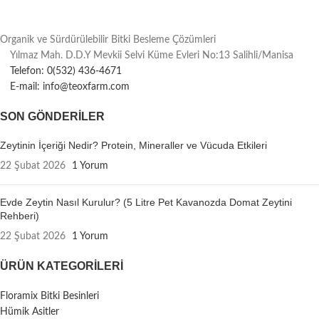
Organik ve Sürdürülebilir Bitki Besleme Çözümleri
Yılmaz Mah. D.D.Y Mevkii Selvi Küme Evleri No:13 Salihli/Manisa
Telefon: 0(532) 436-4671
E-mail: info@teoxfarm.com
SON GÖNDERILER
Zeytinin İçeriği Nedir? Protein, Mineraller ve Vücuda Etkileri
22 Şubat 2026
1 Yorum
Evde Zeytin Nasıl Kurulur? (5 Litre Pet Kavanozda Domat Zeytini
Rehberi)
22 Şubat 2026
1 Yorum
ÜRÜN KATEGORILERI
Floramix Bitki Besinleri
Hümik Asitler