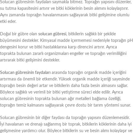
Solucan gübresinin faydaları saymakla bitmez. Toprağın yapısını düzenler,
su tutma kapasitesini artırır ve bitki köklerinin besin alımını kolaylaştırır.
Aynı zamanda toprağın havalanmasını sağlayarak bitki gelişimine olumlu
etki eder.
Doğal bir gübre olan
solucan gübresi
, bitkilerin sağlıklı bir şekilde
büyümesini destekler. Kimyasal madde içermemesi nedeniyle toprağın pH
dengesini korur ve bitki hastalıklarına karşı direncini artırır. Ayrıca
toprakta bulunan zararlı organizmaları engeller ve toprağın verimliliğini
artırarak bitki gelişimini destekler.
Solucan gübresinin faydaları
arasında toprağın organik madde içeriğini
artırması da önemli bir etkendir. Yüksek organik madde içeriği sayesinde
toprağın besin değeri artar ve bitkilerin daha fazla besin almasını sağlar.
Böylece sağlıklı ve verimli bir bitki yetiştirme süreci elde edilir. Ayrıca
solucan gübresinin toprakta bulunan ağır metalleri bağlama özelliği,
toprağın temiz kalmasını sağlayarak çevre dostu bir tarım yöntemi sunar.
Solucan gübresinin bir diğer faydası da toprağın yapısını düzenlemesidir.
İyi havalanan ve drenajı sağlanmış bir toprak, bitkilerin köklerinin daha iyi
gelişmesine yardımcı olur. Böylece bitkilerin su ve besin alımı kolaylaşır ve