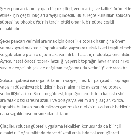
Şeker pancarı
tarımı yapan birçok çiftçi, verim artışı ve kaliteli ürün elde
etmek için çeşitli ipuçları arayışı içindedir. Bu süreçte kullanılan
solucan
gübresi
ise birçok çiftçinin tercih ettiği organik bir gübre çeşidi
olmaktadır.
Şeker pancarı verimini artırmak
için öncelikle toprak hazırlığına önem
vermek gerekmektedir. Toprak analizi yaptırarak eksiklikleri tespit etmek
ve gübreleme planı oluşturmak, verimli bir hasat için oldukça önemlidir.
Ayrıca, hasat öncesi toprak hazırlığı yaparak toprağın havalanmasını ve
suyun dengeli bir şekilde dağılımını sağlamak da verimliliği artıracaktır.
Solucan gübresi
ise organik tarımın vazgeçilmez bir parçasıdır. Toprağın
yapısını düzenleyerek bitkilerin besin alımını kolaylaştırır ve toprak
verimliliğini artırır. Solucan gübresi, toprağın nem tutma kapasitesini
artırarak bitki stresini azaltır ve dolayısıyla verim artışı sağlar. Ayrıca,
toprakta bulunan zararlı mikroorganizmaların etkisini azaltarak bitkilerin
daha sağlıklı büyümesine olanak tanır.
Çiftçiler,
solucan gübresi uygulama teknikleri
konusunda da bilinçli
olmalıdır. Doğru miktarlarda ve düzenli aralıklarla solucan gübresi