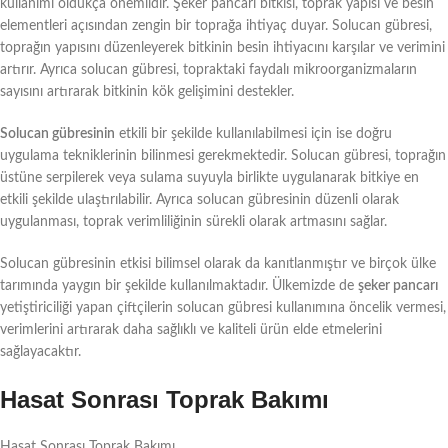
kullanımı oldukça önemlidir. Şeker pancarı bitkisi, toprak yapısı ve besin
elementleri açısından zengin bir toprağa ihtiyaç duyar. Solucan gübresi,
toprağın yapısını düzenleyerek bitkinin besin ihtiyacını karşılar ve verimini
artırır. Ayrıca solucan gübresi, topraktaki faydalı mikroorganizmaların
sayısını artırarak bitkinin kök gelişimini destekler.
Solucan gübresinin
etkili bir şekilde kullanılabilmesi için ise doğru
uygulama tekniklerinin bilinmesi gerekmektedir. Solucan gübresi, toprağın
üstüne serpilerek veya sulama suyuyla birlikte uygulanarak bitkiye en
etkili şekilde ulaştırılabilir. Ayrıca solucan gübresinin düzenli olarak
uygulanması, toprak verimliliğinin sürekli olarak artmasını sağlar.
Solucan gübresinin etkisi bilimsel olarak da kanıtlanmıştır ve birçok ülke
tarımında yaygın bir şekilde kullanılmaktadır. Ülkemizde de
şeker pancarı
yetiştiriciliği yapan çiftçilerin solucan gübresi kullanımına öncelik vermesi,
verimlerini artırarak daha sağlıklı ve kaliteli ürün elde etmelerini
sağlayacaktır.
Hasat Sonrası Toprak Bakımı
Hasat Sonrası Toprak Bakımı