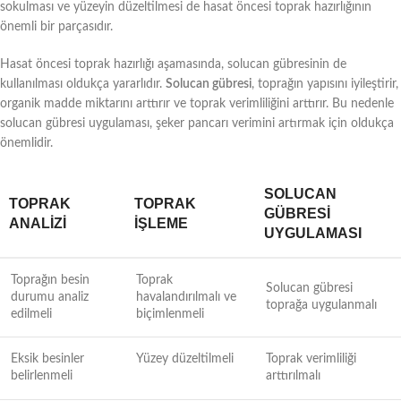
sokulması ve yüzeyin düzeltilmesi de hasat öncesi toprak hazırlığının
önemli bir parçasıdır.
Hasat öncesi toprak hazırlığı aşamasında, solucan gübresinin de
kullanılması oldukça yararlıdır.
Solucan gübresi
, toprağın yapısını iyileştirir,
organik madde miktarını arttırır ve toprak verimliliğini arttırır. Bu nedenle
solucan gübresi uygulaması, şeker pancarı verimini artırmak için oldukça
önemlidir.
SOLUCAN
TOPRAK
TOPRAK
GÜBRESI
ANALIZI
İŞLEME
UYGULAMASI
Toprağın besin
Toprak
Solucan gübresi
durumu analiz
havalandırılmalı ve
toprağa uygulanmalı
edilmeli
biçimlenmeli
Eksik besinler
Yüzey düzeltilmeli
Toprak verimliliği
belirlenmeli
arttırılmalı