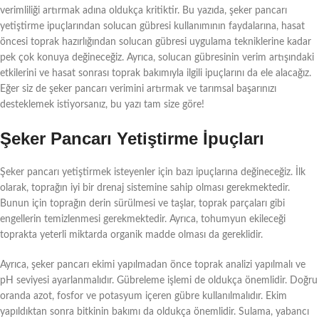
verimliliği artırmak adına oldukça kritiktir. Bu yazıda, şeker pancarı
yetiştirme ipuçlarından solucan gübresi kullanımının faydalarına, hasat
öncesi toprak hazırlığından solucan gübresi uygulama tekniklerine kadar
pek çok konuya değineceğiz. Ayrıca, solucan gübresinin verim artışındaki
etkilerini ve hasat sonrası toprak bakımıyla ilgili ipuçlarını da ele alacağız.
Eğer siz de şeker pancarı verimini artırmak ve tarımsal başarınızı
desteklemek istiyorsanız, bu yazı tam size göre!
Şeker Pancarı Yetiştirme İpuçları
Şeker pancarı yetiştirmek isteyenler için bazı ipuçlarına değineceğiz. İlk
olarak, toprağın iyi bir drenaj sistemine sahip olması gerekmektedir.
Bunun için toprağın derin sürülmesi ve taşlar, toprak parçaları gibi
engellerin temizlenmesi gerekmektedir. Ayrıca, tohumyun ekileceği
toprakta yeterli miktarda organik madde olması da gereklidir.
Ayrıca, şeker pancarı ekimi yapılmadan önce toprak analizi yapılmalı ve
pH seviyesi ayarlanmalıdır. Gübreleme işlemi de oldukça önemlidir. Doğru
oranda azot, fosfor ve potasyum içeren gübre kullanılmalıdır. Ekim
yapıldıktan sonra bitkinin bakımı da oldukça önemlidir. Sulama, yabancı