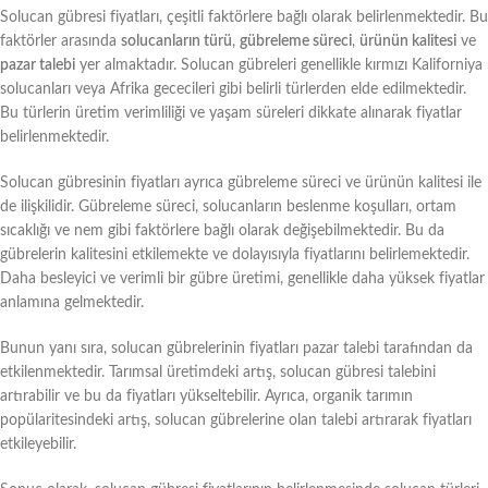
Solucan gübresi fiyatları, çeşitli faktörlere bağlı olarak belirlenmektedir. Bu
faktörler arasında
solucanların türü
,
gübreleme süreci
,
ürünün kalitesi
ve
pazar talebi
yer almaktadır. Solucan gübreleri genellikle kırmızı Kaliforniya
solucanları veya Afrika gececileri gibi belirli türlerden elde edilmektedir.
Bu türlerin üretim verimliliği ve yaşam süreleri dikkate alınarak fiyatlar
belirlenmektedir.
Solucan gübresinin fiyatları ayrıca gübreleme süreci ve ürünün kalitesi ile
de ilişkilidir. Gübreleme süreci, solucanların beslenme koşulları, ortam
sıcaklığı ve nem gibi faktörlere bağlı olarak değişebilmektedir. Bu da
gübrelerin kalitesini etkilemekte ve dolayısıyla fiyatlarını belirlemektedir.
Daha besleyici ve verimli bir gübre üretimi, genellikle daha yüksek fiyatlar
anlamına gelmektedir.
Bunun yanı sıra, solucan gübrelerinin fiyatları pazar talebi tarafından da
etkilenmektedir. Tarımsal üretimdeki artış, solucan gübresi talebini
artırabilir ve bu da fiyatları yükseltebilir. Ayrıca, organik tarımın
popülaritesindeki artış, solucan gübrelerine olan talebi artırarak fiyatları
etkileyebilir.