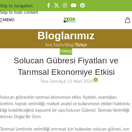
Skip to navigation
Skip to main content
MENÜ
Bloglarımız
Ana Sayfa
/
Blog
/
Türkçe
TÜRKÇE
Solucan Gübresi Fiyatları ve
Tarımsal Ekonomiye Etkisi
0
Teox Farm
Açık 15 Mart 2024
Solucan gübresinin tarımsal ekonomiye etkisi, fiyatları, avantajları,
üretimi, toprak verimliliği, maliyet analizi ve kullanımının etkileri hakkında
bilgi bulabileceğiniz kapsamlı bir yazı.Solucan Gübresi: Tarımda Verimliliği
Artıran Doğal Bir Ürün
Tarımsal üretimde verimliliği artırmak için kullanılan solucan gübresi, son