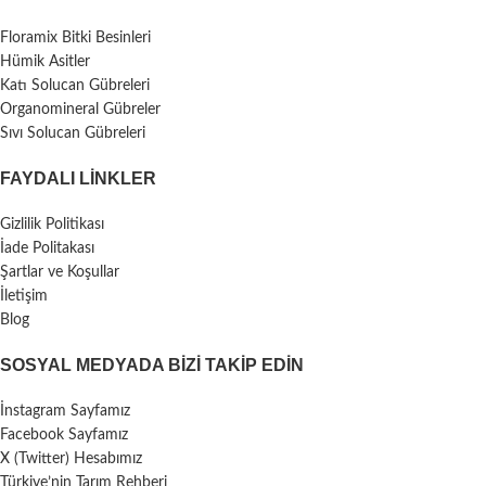
Floramix Bitki Besinleri
Hümik Asitler
Katı Solucan Gübreleri
Organomineral Gübreler
Sıvı Solucan Gübreleri
FAYDALI LİNKLER
Gizlilik Politikası
İade Politakası
Şartlar ve Koşullar
İletişim
Blog
SOSYAL MEDYADA BIZI TAKIP EDIN
İnstagram Sayfamız
Facebook Sayfamız
X (Twitter) Hesabımız
Türkiye’nin Tarım Rehberi