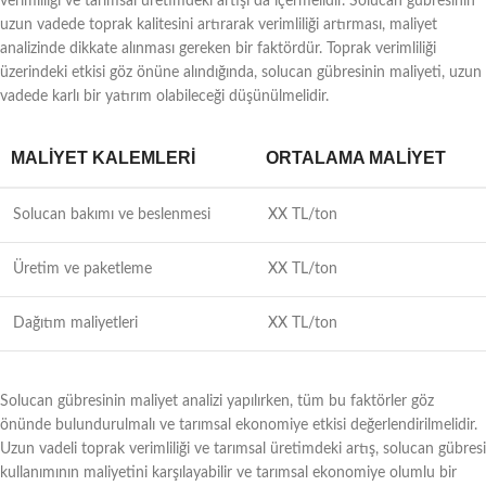
verimliliği ve tarımsal üretimdeki artışı da içermelidir. Solucan gübresinin
uzun vadede toprak kalitesini artırarak verimliliği artırması, maliyet
analizinde dikkate alınması gereken bir faktördür. Toprak verimliliği
üzerindeki etkisi göz önüne alındığında, solucan gübresinin maliyeti, uzun
vadede karlı bir yatırım olabileceği düşünülmelidir.
MALIYET KALEMLERI
ORTALAMA MALIYET
Solucan bakımı ve beslenmesi
XX TL/ton
Üretim ve paketleme
XX TL/ton
Dağıtım maliyetleri
XX TL/ton
Solucan gübresinin maliyet analizi yapılırken, tüm bu faktörler göz
önünde bulundurulmalı ve tarımsal ekonomiye etkisi değerlendirilmelidir.
Uzun vadeli toprak verimliliği ve tarımsal üretimdeki artış, solucan gübresi
kullanımının maliyetini karşılayabilir ve tarımsal ekonomiye olumlu bir