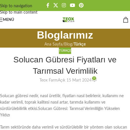
Skip to navigation
Skip to main content
MENÜ
Bloglarımız
Ana Sayfa
/
Blog
/
Türkçe
TÜRKÇE
Solucan Gübresi Fiyatları ve
Tarımsal Verimlilik
0
Teox Farm
Açık 15 Mart 2024
Solucan gübresi nedir, nasıl üretilir, fiyatları nasıl belirlenir, kullanımı ne
kadar verimli, toprak kalitesi nasıl artar, tarımda kullanımı ve
sürdürülebilirlik etkisi.Solucan Gübresi: Tarımsal Verimliliğin Yükselen
Yıldızı
Tarım sektöründe daha verimli ve sürdürülebilir bir yöntem olan solucan