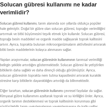
Solucan gübresi kullanımı ne kadar
verimlidir?
Solucan gübresi kullanımı
, tarım alanında son yıllarda oldukça popüler
hale gelmiştir. Doğal bir gübre olan solucan gübresi, toprağın verimliliğini
artırmak ve bitki büyümesini teşvik etmek için kullanılır. Solucan gübresi,
toprağa besin maddeleri ve organik madde sağlayarak toprak kalitesini
artırır. Ayrıca, toprakta bulunan mikroorganizmaların aktivitesini artırarak
bitki besin maddelerinin kolayca alınmasını sağlar.
Yapılan araştırmalar,
solucan gübresinin kullanımının
tarımsal verimliliği
belirgin şekilde artırdığını göstermektedir. Solucan gübresi ile yetiştirilen
bitkilerin daha sağlıklı ve daha dirençli olduğu görülmüştür. Ayrıca,
solucan gübresinin toprakta nem tutma kapasitesini artırarak kuraklık
stresine karşı bitkilerin dayanıklılığını artırdığı da bilinmektedir.
Diğer taraftan,
solucan gübresinin kullanımı
çevresel faydalar da sağlar.
Kimyasal gübre kullanımını azaltarak toprak ve su kirliliğini önler. Ayrıca,
organik tarımın desteklenmesi ve toprak kalitesinin korunması gibi
sürdürülebilir tarım uygulamalarının yaygınlaşmasına da katkı sağlar.