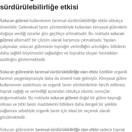
sürdürülebilirliğe etkisi
Solucan gübresi
kullanımının tarımsal sürdürülebilirliğe etkisi oldukça
önemlidir. Geleneksel tarım yöntemleriyle kullanılan kimyasal gübrelerin
doğaya verdiği zararlar gün geçtikçe artmaktadır. Bu noktada
solucan
gübresi
alternatif bir çözüm olarak karşımıza çıkmaktadır. Yapılan
çalışmalar, solucan gübresinin toprağın verimliliğini artırdığını, bitkilerin
daha sağlıklı büyümesini sağladığını ve toprakta oluşan hastalıkları
azalttığını göstermektedir.
Solucan gübresinin tarımsal sürdürülebilirliğe olan etkisi
özellikle organik
tarımın yaygınlaşmasıyla daha da önemli hale gelmiştir. Kimyasal gübre
kullanımının azaltılması ve organik tarım yöntemlerinin tercih edilmesi,
toprak sağlığı ve verimliliği açısından oldukça olumlu sonuçlar
doğurmaktadır. Bu noktada
solucan gübresi
doğal bir gübre kaynağı
olması ve bitki besin maddelerini bitkilere daha dengeli bir şekilde
sağlaması sebebiyle organik tarım için ideal bir seçenek olarak
görülmektedir.
Solucan gübresinin
tarımsal sürdürülebilirliğe olan etkisi
sadece toprak