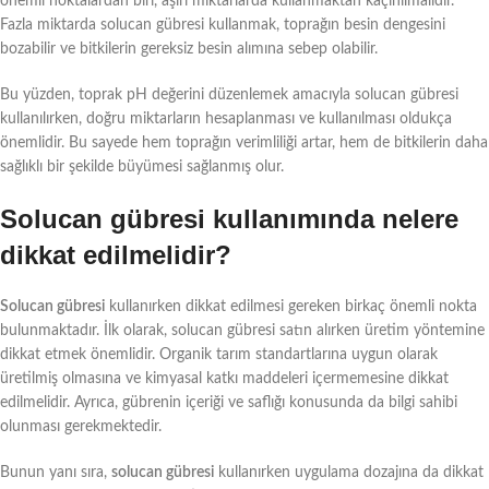
önemli noktalardan biri, aşırı miktarlarda kullanmaktan kaçınılmalıdır.
Fazla miktarda solucan gübresi kullanmak, toprağın besin dengesini
bozabilir ve bitkilerin gereksiz besin alımına sebep olabilir.
Bu yüzden, toprak pH değerini düzenlemek amacıyla solucan gübresi
kullanılırken, doğru miktarların hesaplanması ve kullanılması oldukça
önemlidir. Bu sayede hem toprağın verimliliği artar, hem de bitkilerin daha
sağlıklı bir şekilde büyümesi sağlanmış olur.
Solucan gübresi kullanımında nelere
dikkat edilmelidir?
Solucan gübresi
kullanırken dikkat edilmesi gereken birkaç önemli nokta
bulunmaktadır. İlk olarak, solucan gübresi satın alırken üretim yöntemine
dikkat etmek önemlidir. Organik tarım standartlarına uygun olarak
üretilmiş olmasına ve kimyasal katkı maddeleri içermemesine dikkat
edilmelidir. Ayrıca, gübrenin içeriği ve saflığı konusunda da bilgi sahibi
olunması gerekmektedir.
Bunun yanı sıra,
solucan gübresi
kullanırken uygulama dozajına da dikkat