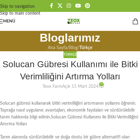
Skip to navigation
Skip to main content
MENÜ
Bloglarımız
Ana Sayfa
/
Blog
/
Türkçe
TÜRKÇE
Solucan Gübresi Kullanımı ile Bitki
Verimliliğini Artırma Yolları
0
Teox Farm
Açık 15 Mart 2024
Solucan gübresi kullanarak bitki verimliliğini artırmanın yollarını öğrenin.
Toprağa nasıl uygulanır, avantajları, ekonomik faydaları ve sürdürülebilir
tarım hakkında bilgi edinin.Solucan Gübresi Kullanımı ile Bitki Verimliliğini
Artırma Yolları
Tarım alanında sürdürülebilir ve doğa dostu bir gübre alternatifi olan