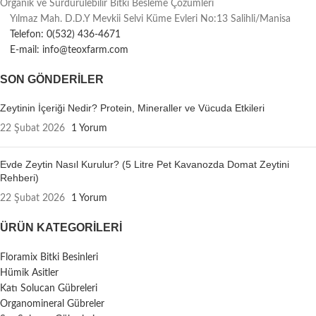
Organik ve Sürdürülebilir Bitki Besleme Çözümleri
Yılmaz Mah. D.D.Y Mevkii Selvi Küme Evleri No:13 Salihli/Manisa
Telefon: 0(532) 436-4671
E-mail: info@teoxfarm.com
SON GÖNDERILER
Zeytinin İçeriği Nedir? Protein, Mineraller ve Vücuda Etkileri
22 Şubat 2026
1 Yorum
Evde Zeytin Nasıl Kurulur? (5 Litre Pet Kavanozda Domat Zeytini
Rehberi)
22 Şubat 2026
1 Yorum
ÜRÜN KATEGORILERI
Floramix Bitki Besinleri
Hümik Asitler
Katı Solucan Gübreleri
Organomineral Gübreler