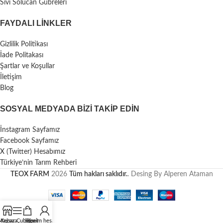
Sıvı Solucan Gübreleri
FAYDALI LİNKLER
Gizlilik Politikası
İade Politakası
Şartlar ve Koşullar
İletişim
Blog
SOSYAL MEDYADA BIZI TAKIP EDIN
İnstagram Sayfamız
Facebook Sayfamız
X (Twitter) Hesabımız
Türkiye’nin Tarım Rehberi
TEOX FARM
2026
Tüm hakları saklıdır.
. Desing By Alperen Ataman
Mağaza
Kenar Çubuğu
Sepet
Benim hesabım