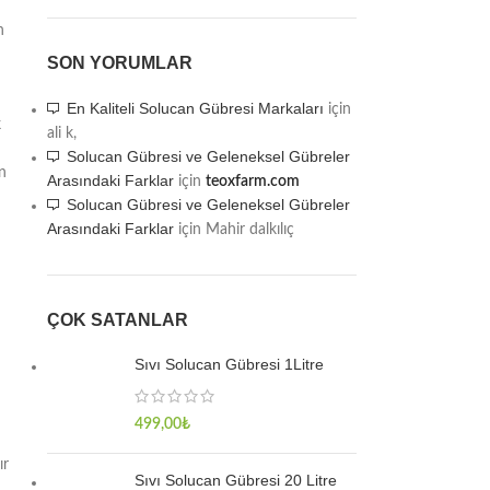
n
SON YORUMLAR
En Kaliteli Solucan Gübresi Markaları
için
k
ali k,
Solucan Gübresi ve Geleneksel Gübreler
n
Arasındaki Farklar
için
teoxfarm.com
Solucan Gübresi ve Geleneksel Gübreler
Arasındaki Farklar
için
Mahir dalkılıç
ÇOK SATANLAR
Sıvı Solucan Gübresi 1Litre
499,00
₺
ır
Sıvı Solucan Gübresi 20 Litre