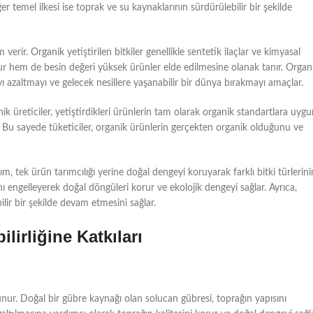
 temel ilkesi ise toprak ve su kaynaklarının sürdürülebilir bir şekilde
erir. Organik yetiştirilen bitkiler genellikle sentetik ilaçlar ve kimyasal
rur hem de besin değeri yüksek ürünler elde edilmesine olanak tanır. Organ
ıyı azaltmayı ve gelecek nesillere yaşanabilir bir dünya bırakmayı amaçlar.
nik üreticiler, yetiştirdikleri ürünlerin tam olarak organik standartlara uyg
r. Bu sayede tüketiciler, organik ürünlerin gerçekten organik olduğunu ve
rım, tek ürün tarımcılığı yerine doğal dengeyi koruyarak farklı bitki türlerini
ını engelleyerek doğal döngüleri korur ve ekolojik dengeyi sağlar. Ayrıca,
bilir bir şekilde devam etmesini sağlar.
irliğine Katkıları
unur. Doğal bir gübre kaynağı olan solucan gübresi, toprağın yapısını