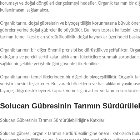
korumayı ve doğal döngüleri dengelemeyi hedefler. Organik tarımın bir diğer
kullanılmasını sağlamaktır.
Organik tarım,
doğal gübrelerin ve biyoçeşitliliğin korunmasına
büyük önem v
gübreler yerine doğal gübreler ile büyütülür. Bu, hem toprak kalitesini ko
tarımın temel ilkesi olan sürdürülebilirlik, doğal kaynaklar üzerindeki bask
Organik tarımın bir diğer önemli prensibi ise
dürüstlük ve şeffaflık
tır. Orga
olduğunu ve gerekli sertifikaları aldıklarını tüketicilere sunmak zorundadı
sağlıklı bir şekilde yetiştirildiğini güvenle tüketebilirler.
Organik tarımın temel ilkelerinden bir diğeri de
biyoçeşitlilik
tir. Organik ta
yetiştirilmesini teşvik eder. Bu, zararlı böceklerin ve hastalıkların yayılmas
biyoçeşitliliği destekleyerek toprak verimliliğini artırır ve tarımın sürdürüle
Solucan Gübresinin Tarımın Sürdürülebil
Solucan Gübresinin Tarımın Sürdürülebilirliğine Katkıları
Solucan gübresi, organik tarımın sürdürülebilirliğine önemli katkılarda bul