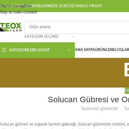
Skip to navigation
00 TL VE ÜZERİ ALIŞVERİŞLERİNİZDE ÜCRETSİZ KARGO FIRSATI!
Skip to main content
KATEGORI SEÇINIZ
ANA SAYFA
ÜRÜNLER
BLOGLAR
KATEGORILERE GÖZAT
TÜ
Solucan Gübresi ve Or
Tarafından gönderildi
Te
Solucan gübresi ve organik tarımın geleceği. Solucan gübresinin üretimi, et