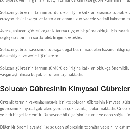
koruyarak verimliliğini artırır. Aynı zamanda kimyasal gübre kullanımının az
Solucan gübresinin tarımın sürdürülebilirliğine katkıları arasında toprak
erozyon riskini azaltır ve tarım alanlarının uzun vadede verimli kalmasını sa
Ayrıca, solucan gübresi organik tarıma uygun bir gübre olduğu için zararlı
sağlayarak tarımın sürdürülebilirliğini destekler.
Solucan gübresi sayesinde toprağa doğal besin maddeleri kazandırıldığı için 
devamlılığını ve verimliliğini artırır.
Solucan gübresinin tarımın sürdürülebilirliğine katkıları oldukça önemlidir
yaygınlaştırılması büyük bir önem taşımaktadır.
Solucan Gübresinin Kimyasal Gübreler
Organik tarımın yaygınlaşmasıyla birlikte solucan gübresinin kimyasal gü
gübresinin kimyasal gübrelere göre birçok avantajı bulunmaktadır. Öncelikl
ve hızlı bir şekilde emilir. Bu sayede bitki gelişimi hızlanır ve daha sağlıklı ür
Diğer bir önemli avantajı ise solucan gübresinin toprağın yapısını iyileştir