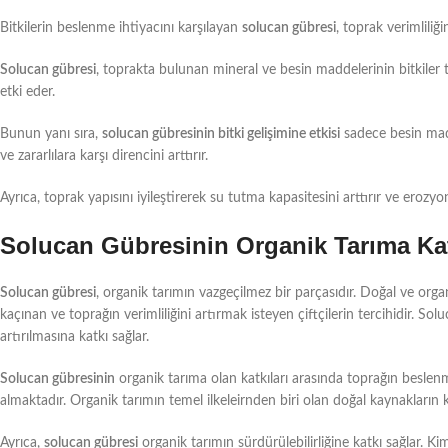
Bitkilerin beslenme ihtiyacını karşılayan
solucan gübresi
, toprak verimliliği
Solucan gübresi
, toprakta bulunan mineral ve besin maddelerinin bitkiler 
etki eder.
Bunun yanı sıra,
solucan gübresinin bitki gelişimine etkisi
sadece besin madde
ve zararlılara karşı direncini arttırır.
Ayrıca, toprak yapısını iyileştirerek su tutma kapasitesini arttırır ve erozyo
Solucan Gübresinin Organik Tarıma Kat
Solucan gübresi
, organik tarımın vazgeçilmez bir parçasıdır. Doğal ve org
kaçınan ve toprağın verimliliğini artırmak isteyen çiftçilerin tercihidir. S
artırılmasına katkı sağlar.
Solucan gübresinin
organik tarıma olan katkıları arasında toprağın beslenme
almaktadır. Organik tarımın temel ilkeleirnden biri olan doğal kaynakların 
Ayrıca,
solucan gübresi
organik tarımın sürdürülebilirliğine katkı sağlar. K