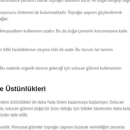
altılmasına yardımcı olarak toprağın kalitesini korur ve doğal dengeyi sağla
 erozyonunu önlemesi de bulunmaktadır. Toprağın yapısını güçlendirerek
ğlar.
 kimyasalların kullanımını azaltır. Bu da doğal çevrenin korunmasına katkı
bitki hastalıklarının oluşma riski de azalır. Bu durum ise tarımın
. Bu nedenle organik tarımın geleceği için solucan gübresi kullanımının
e Üstünlükleri
brelere üstünlükleri de daha fazla önem kazanmaya başlamıştır. Solucan
e, solucan gübresi doğal bir ürün olduğu için bitkiler tarafından daha kol
ünler elde edilir.
mesidir. Kimyasal gübreler toprağın yapısını bozarak verimliliğini zamanla