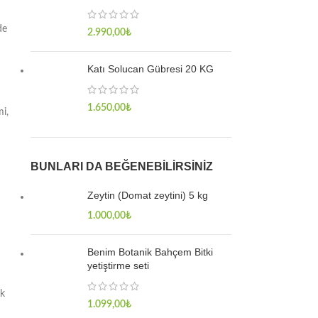
de
2.990,00
₺
Katı Solucan Gübresi 20 KG
1.650,00
₺
i,
BUNLARI DA BEĞENEBILIRSINIZ
Zeytin (Domat zeytini) 5 kg
1.000,00
₺
Benim Botanik Bahçem Bitki
yetiştirme seti
ik
1.099,00
₺