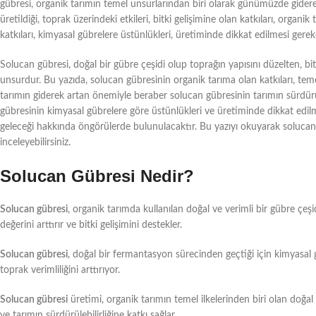
gübresi, organik tarımın temel unsurlarından biri olarak günümüzde giderek
üretildiği, toprak üzerindeki etkileri, bitki gelişimine olan katkıları, organik 
katkıları, kimyasal gübrelere üstünlükleri, üretiminde dikkat edilmesi gereke
Solucan gübresi, doğal bir gübre çeşidi olup toprağın yapısını düzelten, bitk
unsurdur. Bu yazıda, solucan gübresinin organik tarıma olan katkıları, temel 
tarımın giderek artan önemiyle beraber solucan gübresinin tarımın sürdürüle
gübresinin kimyasal gübrelere göre üstünlükleri ve üretiminde dikkat edilm
geleceği hakkında öngörülerde bulunulacaktır. Bu yazıyı okuyarak solucan 
inceleyebilirsiniz.
Solucan Gübresi Nedir?
Solucan gübresi
, organik tarımda kullanılan doğal ve verimli bir gübre çeşi
değerini arttırır ve bitki gelişimini destekler.
Solucan gübresi
, doğal bir fermantasyon sürecinden geçtiği için kimyasal
toprak verimliliğini arttırıyor.
Solucan gübresi
üretimi, organik tarımın temel ilkelerinden biri olan doğal 
ve tarımın sürdürülebilirliğine katkı sağlar.