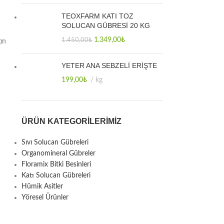
TEOXFARM KATI TOZ
SOLUCAN GÜBRESİ 20 KG
1.349,00
₺
1.450,00
₺
ğın
YETER ANA SEBZELİ ERİŞTE
199,00
₺
kg
ÜRÜN KATEGORILERIMIZ
Sıvı Solucan Gübreleri
Organomineral Gübreler
Floramix Bitki Besinleri
Katı Solucan Gübreleri
Hümik Asitler
Yöresel Ürünler