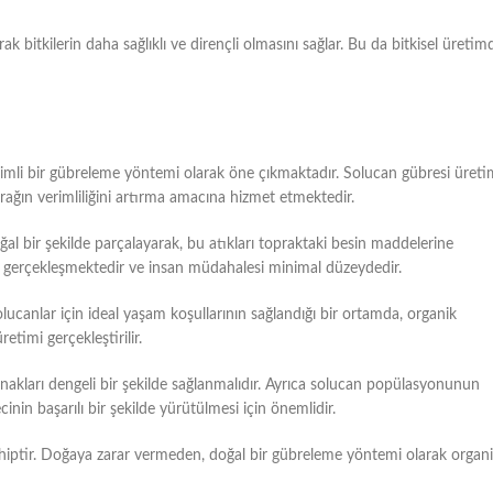
rak bitkilerin daha sağlıklı ve dirençli olmasını sağlar. Bu da bitkisel üretim
imli bir gübreleme yöntemi olarak öne çıkmaktadır. Solucan gübresi üretim
rağın verimliliğini artırma amacına hizmet etmektedir.
ğal bir şekilde parçalayarak, bu atıkları topraktaki besin maddelerine
e gerçekleşmektedir ve insan müdahalesi minimal düzeydedir.
lucanlar için ideal yaşam koşullarının sağlandığı bir ortamda, organik
etimi gerçekleştirilir.
ynakları dengeli bir şekilde sağlanmalıdır. Ayrıca solucan popülasyonunun
nin başarılı bir şekilde yürütülmesi için önemlidir.
ahiptir. Doğaya zarar vermeden, doğal bir gübreleme yöntemi olarak organ