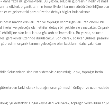
 daha fazla ilgi görmektedir. Bu yazıda, solucan gübresinin nedir ve nasıl
tarıma etkileri, organik tarımın temel ilkeleri, tarımın sürdürülebilirliğine ola
nler ve gelecekteki pazarı üzerine detaylı bilgiler bulacaksınız.
i besin maddelerini arttıran ve toprağın verimliliğini arttıran önemli bir
ilkeleri ve geleceğe olan etkileri detaylı bir şekilde ele alınacaktır. Organi
bilirliğine olan katkıları da göz ardı edilmemelidir. Bu yazıda, solucan
esi gerekenler üzerinde durulacaktır. Son olarak, solucan gübresi pazarını
gübresinin organik tarımın geleceğine olan katkılarını daha yakından
didir. Solucanların sindirim sistemiyle oluşturduğu dışkı, toprağın besin
 gübrelerden farklı olarak toprağın zarar görmesini önlüyor ve uzun vadede
döngüyü destekler. Doğal kaynakları koruyarak, toprağın verimliliğini arttır