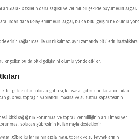
ni arttırarak bitkilerin daha sağlıklı ve verimli bir şekilde büyümesini sağlar.
tarafından daha kolay emilmesini sağlar, bu da bitki gelişimine olumlu yön
lerinin sağlanması ile sınırlı kalmaz, aynı zamanda bitkilerin hastalıklara
nu engeller, bu da bitki gelişimini olumlu yönde etkiler.
kıları
anik bir gübre olan solucan gübresi, kimyasal gübrelerin kullanımından
olucan gübresi, toprağın yapılandırılmasına ve su tutma kapasitesinin
si, bitki sağlığının korunması ve toprak verimliliğinin artırılması yer
korunması, solucan gübresinin kullanımıyla desteklenir.
imyasal gübre kullanımının azaltılması, toprak ve su kaynaklarının