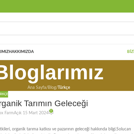
IMIZ
HAKKIMIZDA
BIZ
Bloglarımız
Ana Sayfa
/
Blog
/
Türkçe
RKÇE
ganik Tarımın Geleceği
0
ox Farm
Açık 15 Mart 2024
kileri, organik tarıma katkısı ve pazarının geleceği hakkında bilgi.Solucan