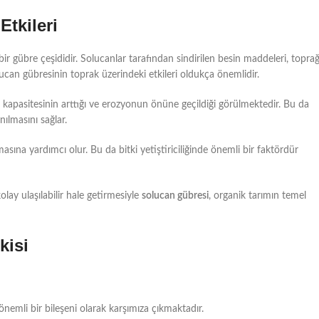
tkileri
ir gübre çeşididir. Solucanlar tarafından sindirilen besin maddeleri, topra
solucan gübresinin toprak üzerindeki etkileri oldukça önemlidir.
 kapasitesinin arttığı ve erozyonun önüne geçildiği görülmektedir. Bu da
nılmasını sağlar.
sına yardımcı olur. Bu da bitki yetiştiriciliğinde önemli bir faktördür
lay ulaşılabilir hale getirmesiyle
solucan gübresi
, organik tarımın temel
kisi
 önemli bir bileşeni olarak karşımıza çıkmaktadır.