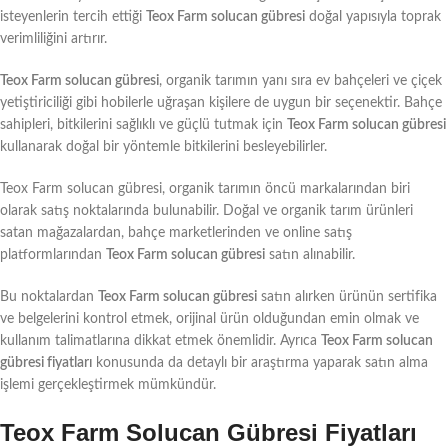
isteyenlerin tercih ettiği
Teox Farm solucan gübresi
doğal yapısıyla toprak
verimliliğini artırır.
Teox Farm solucan gübresi
, organik tarımın yanı sıra ev bahçeleri ve çiçek
yetiştiriciliği gibi hobilerle uğraşan kişilere de uygun bir seçenektir. Bahçe
sahipleri, bitkilerini sağlıklı ve güçlü tutmak için
Teox Farm solucan gübresi
kullanarak doğal bir yöntemle bitkilerini besleyebilirler.
Teox Farm solucan gübresi, organik tarımın öncü markalarından biri
olarak satış noktalarında bulunabilir. Doğal ve organik tarım ürünleri
satan mağazalardan, bahçe marketlerinden ve online satış
platformlarından
Teox Farm solucan gübresi
satın alınabilir.
Bu noktalardan
Teox Farm solucan gübresi
satın alırken ürünün sertifika
ve belgelerini kontrol etmek, orijinal ürün olduğundan emin olmak ve
kullanım talimatlarına dikkat etmek önemlidir. Ayrıca
Teox Farm solucan
gübresi fiyatları
konusunda da detaylı bir araştırma yaparak satın alma
işlemi gerçekleştirmek mümkündür.
Teox Farm Solucan Gübresi Fiyatları