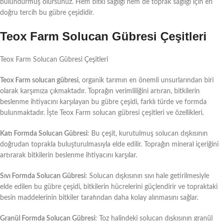
bulundurmuş olursunuz. Hem bitki sağlığı hem de toprak sağlığı için en
doğru tercih bu gübre çeşididir.
Teox Farm Solucan Gübresi Çeşitleri
Teox Farm Solucan Gübresi Çeşitleri
Teox Farm solucan gübresi
, organik tarımın en önemli unsurlarından biri
olarak karşımıza çıkmaktadır. Toprağın verimliliğini artıran, bitkilerin
beslenme ihtiyacını karşılayan bu gübre çeşidi, farklı türde ve formda
bulunmaktadır. İşte Teox Farm solucan gübresi çeşitleri ve özellikleri.
Katı Formda Solucan Gübresi
: Bu çeşit, kurutulmuş solucan dışkısının
doğrudan toprakla buluşturulmasıyla elde edilir. Toprağın mineral içeriğini
artırarak bitkilerin beslenme ihtiyacını karşılar.
Sıvı Formda Solucan Gübresi
: Solucan dışkısının sıvı hale getirilmesiyle
elde edilen bu gübre çeşidi, bitkilerin hücrelerini güçlendirir ve topraktaki
besin maddelerinin bitkiler tarafından daha kolay alınmasını sağlar.
Granül Formda Solucan Gübresi
: Toz halindeki solucan dışkısının granül