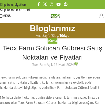
Skip to navigation
Skip to main content
MENÜ
Bloglarımız
Ana Sayfa
/
Blog
/
Türkçe
TÜRKÇE
Teox Farm Solucan Gübresi Satış
Noktaları ve Fiyatları
0
Teox Farm
Açık 15 Mart 2024
Teox Farm solucan gübresi nedir, faydaları, kullanımı, çeşitleri, nereden
alınır, satış noktaları, fiyatları, kullanıcı yorumları ve ekolojik etkisi
hakkında detaylı bilgi. Sipariş verin!Teox Farm Solucan Gübresi Nedir?
Merhaba değerli okurlar, bugün sizlere organik tarımın vazgeçilmez bir
unsuru olan Teox Farm Solucan Gübresi hakkında bilgi vereceğim. Bu