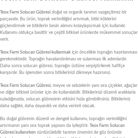
Teox Farm Solucan Gübresi
doğal ve organik tarımın vazgeçilmez bir
parçasıdır. Bu ürün, toprak verimliliğini artırmak, bitki köklerini
güçlendirmek ve bitkilerin besin alımını kolaylaştırmak için kullanılır.
Kullanımı oldukça basittir ve çeşitli bitkisel ürünlerde mükemmel sonuçlar
verir.
Teox Farm Solucan Gübresi kullanmak
için öncelikle toprağın hazırlanması
gerekmektedir. Toprağın havalandırılması ve sulanması ilk adımlardır.
Daha sonra solucan gübresi, toprağın üstüne serpiştirilerek hafifçe
karıştırılır. Bu işlemden sonra bitkilerinizi dikmeye hazırsınız.
Teox Farm Solucan Gübresi
, meyve ve sebzelerin yanı sıra çiçekler, ağaçlar
ve diğer bitkisel ürünler için de kullanılabilir. Bitkilerinizi düzenli aralıklarla
suladığınızda, solucan gübresinin etkisini hızla görebilirsiniz. Bitkileriniz
daha sağlıklı, daha dayanıklı ve daha verimli olacak.
Bu doğal gübrenin düzenli ve dengeli kullanımı, toprağın verimliliğini
artırmanın yanı sıra toprak yapısını da iyileştirir.
Teox Farm Solucan
Gübresi kullanırken
sürdürülebilir tarımın önemini de göz önünde