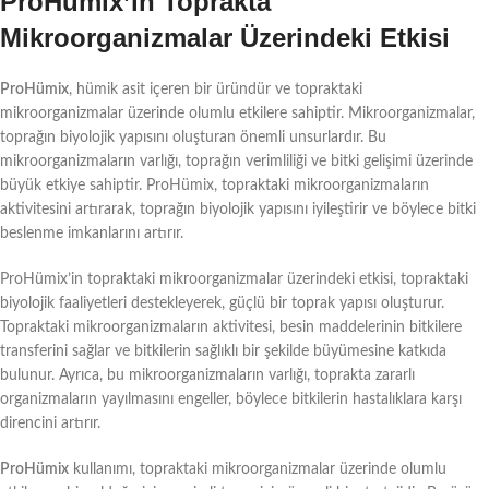
ProHümix’in Toprakta
Mikroorganizmalar Üzerindeki Etkisi
ProHümix
, hümik asit içeren bir üründür ve topraktaki
mikroorganizmalar üzerinde olumlu etkilere sahiptir. Mikroorganizmalar,
toprağın biyolojik yapısını oluşturan önemli unsurlardır. Bu
mikroorganizmaların varlığı, toprağın verimliliği ve bitki gelişimi üzerinde
büyük etkiye sahiptir. ProHümix, topraktaki mikroorganizmaların
aktivitesini artırarak, toprağın biyolojik yapısını iyileştirir ve böylece bitki
beslenme imkanlarını artırır.
ProHümix’in topraktaki mikroorganizmalar üzerindeki etkisi, topraktaki
biyolojik faaliyetleri destekleyerek, güçlü bir toprak yapısı oluşturur.
Topraktaki mikroorganizmaların aktivitesi, besin maddelerinin bitkilere
transferini sağlar ve bitkilerin sağlıklı bir şekilde büyümesine katkıda
bulunur. Ayrıca, bu mikroorganizmaların varlığı, toprakta zararlı
organizmaların yayılmasını engeller, böylece bitkilerin hastalıklara karşı
direncini artırır.
ProHümix
kullanımı, topraktaki mikroorganizmalar üzerinde olumlu