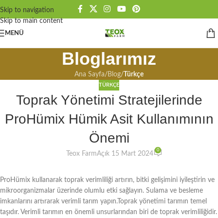
Skip to navigation
Skip to main content
MENÜ
Bloglarımız
Ana Sayfa
/
Blog
/
Türkçe
TÜRKÇE
Toprak Yönetimi Stratejilerinde
ProHümix Hümik Asit Kullanımının
Önemi
0
Teox Farm
Açık 15 Mart 2024
ProHümix kullanarak toprak verimliliği artırın, bitki gelişimini iyileştirin ve
mikroorganizmalar üzerinde olumlu etki sağlayın. Sulama ve besleme
imkanlarını artırarak verimli tarım yapın.Toprak yönetimi tarımın temel
taşıdır. Verimli tarımın en önemli unsurlarından biri de toprak verimliliğidir.