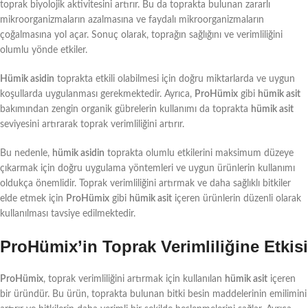
toprak biyolojik aktivitesini artırır. Bu da toprakta bulunan zararlı
mikroorganizmaların azalmasına ve faydalı mikroorganizmaların
çoğalmasına yol açar. Sonuç olarak, toprağın sağlığını ve verimliliğini
olumlu yönde etkiler.
Hümik asidin
toprakta etkili olabilmesi için doğru miktarlarda ve uygun
koşullarda uygulanması gerekmektedir. Ayrıca,
ProHümix
gibi
hümik asit
bakımından zengin organik gübrelerin kullanımı da toprakta
hümik asit
seviyesini artırarak toprak verimliliğini artırır.
Bu nedenle,
hümik asidin
toprakta olumlu etkilerini maksimum düzeye
çıkarmak için doğru uygulama yöntemleri ve uygun ürünlerin kullanımı
oldukça önemlidir. Toprak verimliliğini artırmak ve daha sağlıklı bitkiler
elde etmek için
ProHümix
gibi
hümik asit
içeren ürünlerin düzenli olarak
kullanılması tavsiye edilmektedir.
ProHümix’in Toprak Verimliliğine Etkisi
ProHümix
, toprak verimliliğini artırmak için kullanılan
hümik asit
içeren
bir üründür. Bu ürün, toprakta bulunan bitki besin maddelerinin emilimini