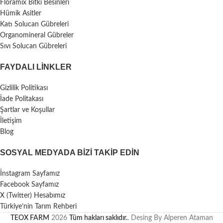
Floramix Bitki Besinleri
Hümik Asitler
Katı Solucan Gübreleri
Organomineral Gübreler
Sıvı Solucan Gübreleri
FAYDALI LİNKLER
Gizlilik Politikası
İade Politakası
Şartlar ve Koşullar
İletişim
Blog
SOSYAL MEDYADA BIZI TAKIP EDIN
İnstagram Sayfamız
Facebook Sayfamız
X (Twitter) Hesabımız
Türkiye’nin Tarım Rehberi
TEOX FARM
2026
Tüm hakları saklıdır.
. Desing By Alperen Ataman