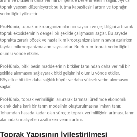
artırır ve bitkilerin daha verimli bir şekilde beslenmelerini sağlar. Ayrıca
toprak yapısını düzenleyerek su tutma kapasitesini artırır ve toprağın
verimliliğini yükseltir.
ProHümix
, toprak mikroorganizmalarının sayısını ve çeşitliliğini artırarak
toprak ekosisteminin dengeli bir şekilde çalışmasını sağlar. Bu sayede
toprakta zararlı böcek ve hastalık mikroorganizmalarının sayısı azalırken
faydalı mikroorganizmaların sayısı artar. Bu durum toprak verimliliğini
olumlu yönde etkiler.
ProHümix
, bitki besin maddelerinin bitkiler tarafından daha verimli bir
şekilde alınmasını sağlayarak bitki gelişimini olumlu yönde etkiler.
Böylelikle bitkiler daha sağlıklı büyür ve daha yüksek verim alınmasını
sağlar.
ProHümix
, toprak verimliliğini artırarak tarımsal üretimde ekonomik
olarak daha karlı bir tarım modelinin oluşturulmasına imkan tanır.
Tohumdan hasada kadar olan süreçte toprak verimliliğinin artması, tarım
alanındaki maliyetleri azaltırken verimi artırır.
Toprak Yapısının İyileştirilmesi