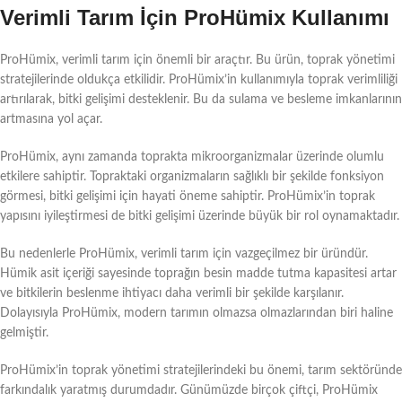
Verimli Tarım İçin ProHümix Kullanımı
ProHümix, verimli tarım için önemli bir araçtır. Bu ürün, toprak yönetimi
stratejilerinde oldukça etkilidir. ProHümix’in kullanımıyla toprak verimliliği
artırılarak, bitki gelişimi desteklenir. Bu da sulama ve besleme imkanlarının
artmasına yol açar.
ProHümix, aynı zamanda toprakta mikroorganizmalar üzerinde olumlu
etkilere sahiptir. Topraktaki organizmaların sağlıklı bir şekilde fonksiyon
görmesi, bitki gelişimi için hayati öneme sahiptir. ProHümix’in toprak
yapısını iyileştirmesi de bitki gelişimi üzerinde büyük bir rol oynamaktadır.
Bu nedenlerle ProHümix, verimli tarım için vazgeçilmez bir üründür.
Hümik asit içeriği sayesinde toprağın besin madde tutma kapasitesi artar
ve bitkilerin beslenme ihtiyacı daha verimli bir şekilde karşılanır.
Dolayısıyla ProHümix, modern tarımın olmazsa olmazlarından biri haline
gelmiştir.
ProHümix’in toprak yönetimi stratejilerindeki bu önemi, tarım sektöründe
farkındalık yaratmış durumdadır. Günümüzde birçok çiftçi, ProHümix