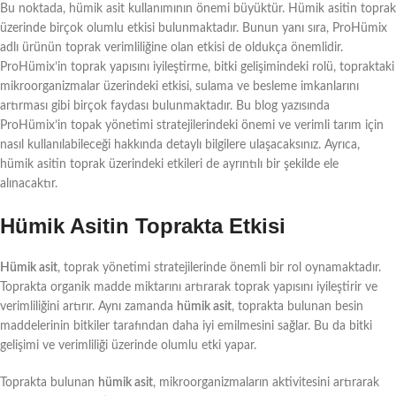
Bu noktada, hümik asit kullanımının önemi büyüktür. Hümik asitin toprak
üzerinde birçok olumlu etkisi bulunmaktadır. Bunun yanı sıra, ProHümix
adlı ürünün toprak verimliliğine olan etkisi de oldukça önemlidir.
ProHümix’in toprak yapısını iyileştirme, bitki gelişimindeki rolü, topraktaki
mikroorganizmalar üzerindeki etkisi, sulama ve besleme imkanlarını
artırması gibi birçok faydası bulunmaktadır. Bu blog yazısında
ProHümix’in topak yönetimi stratejilerindeki önemi ve verimli tarım için
nasıl kullanılabileceği hakkında detaylı bilgilere ulaşacaksınız. Ayrıca,
hümik asitin toprak üzerindeki etkileri de ayrıntılı bir şekilde ele
alınacaktır.
Hümik Asitin Toprakta Etkisi
Hümik asit
, toprak yönetimi stratejilerinde önemli bir rol oynamaktadır.
Toprakta organik madde miktarını artırarak toprak yapısını iyileştirir ve
verimliliğini artırır. Aynı zamanda
hümik asit
, toprakta bulunan besin
maddelerinin bitkiler tarafından daha iyi emilmesini sağlar. Bu da bitki
gelişimi ve verimliliği üzerinde olumlu etki yapar.
Toprakta bulunan
hümik asit
, mikroorganizmaların aktivitesini artırarak