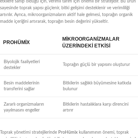
etkilere sahip olduğu için, verimli tarım için önemli bir stratejidir. Bu ürün
sayesinde toprak yapısı güçlenir, bitki gelişimi desteklenir ve verimliliği
artırılır. Ayrıca, mikroorganizmaların aktif hale gelmesi, toprağın organik
madde içeriğini artırarak, toprağın besin değerini yükseltir.
MIKROORGANIZMALAR
PROHÜMIX
ÜZERINDEKI ETKISI
Biyolojik faaliyetleri
Toprağın güçlü bir yapısını oluşturur
destekler
Besin maddelerinin
Bitkilerin sağlıklı büyümesine katkıda
transferini sağlar
bulunur
Zararlı organizmaların
Bitkilerin hastalıklara karşı direncini
yayılmasını engeller
artırır
Toprak yönetimi stratejilerinde
ProHümix
kullanımının önemi, toprak