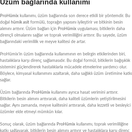
Üzüm bağlarında kullanımı
ProHümix
kullanımı, üzüm bağlarında son derece etkili bir yöntemdir. Bu
doğal
hümik asit
formülü, toprağın yapısını iyileştirir ve bitkinin besin
alımını arttırır. Üzüm bağları için
ProHümix
uygulaması, bitkilerin daha
dirençli olmalarını sağlar ve toprak verimliliğini arttırır. Bu sayede, üzüm
bağlarındaki verimlilik ve meyve kalitesi de artar.
ProHümix’in üzüm bağlarında kullanımının en belirgin etkilerinden biri,
hastalıklara karşı direnç sağlamasıdır. Bu doğal formül, bitkilerin bağışıklık
sistemini güçlendirerek hastalıklarla mücadele etmelerine yardımcı olur.
Böylece, kimyasal kullanımını azaltarak, daha sağlıklı üzüm üretimine katkı
sağlar.
Üzüm bağlarında
ProHümix
kullanımı ayrıca hasat verimini arttırır.
Bitkilerin besin alımını arttırarak, daha kaliteli üzümlerin yetiştirilmesini
sağlar. Aynı zamanda, meyve kalitesini arttırarak, daha lezzetli ve besleyici
üzümler elde etmeyi mümkün kılar.
Sonuç olarak, üzüm bağlarında
ProHümix
kullanımı, toprak verimliliğine
katkı sağlayarak, bitkilerin besin alımını arttırır ve hastalıklara karşı direnç