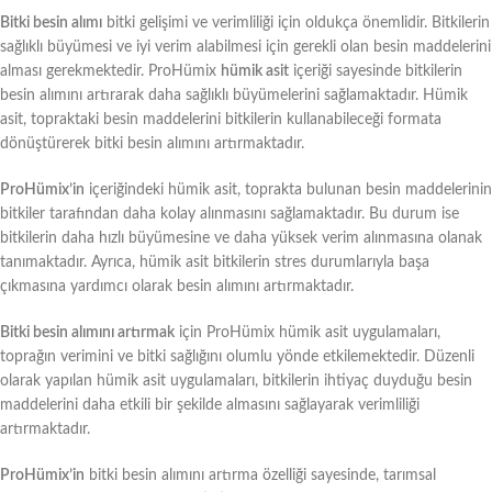
Bitki besin alımı
bitki gelişimi ve verimliliği için oldukça önemlidir. Bitkilerin
sağlıklı büyümesi ve iyi verim alabilmesi için gerekli olan besin maddelerini
alması gerekmektedir. ProHümix
hümik asit
içeriği sayesinde bitkilerin
besin alımını artırarak daha sağlıklı büyümelerini sağlamaktadır. Hümik
asit, topraktaki besin maddelerini bitkilerin kullanabileceği formata
dönüştürerek bitki besin alımını artırmaktadır.
ProHümix’in
içeriğindeki hümik asit, toprakta bulunan besin maddelerinin
bitkiler tarafından daha kolay alınmasını sağlamaktadır. Bu durum ise
bitkilerin daha hızlı büyümesine ve daha yüksek verim alınmasına olanak
tanımaktadır. Ayrıca, hümik asit bitkilerin stres durumlarıyla başa
çıkmasına yardımcı olarak besin alımını artırmaktadır.
Bitki besin alımını artırmak
için ProHümix hümik asit uygulamaları,
toprağın verimini ve bitki sağlığını olumlu yönde etkilemektedir. Düzenli
olarak yapılan hümik asit uygulamaları, bitkilerin ihtiyaç duyduğu besin
maddelerini daha etkili bir şekilde almasını sağlayarak verimliliği
artırmaktadır.
ProHümix’in
bitki besin alımını artırma özelliği sayesinde, tarımsal