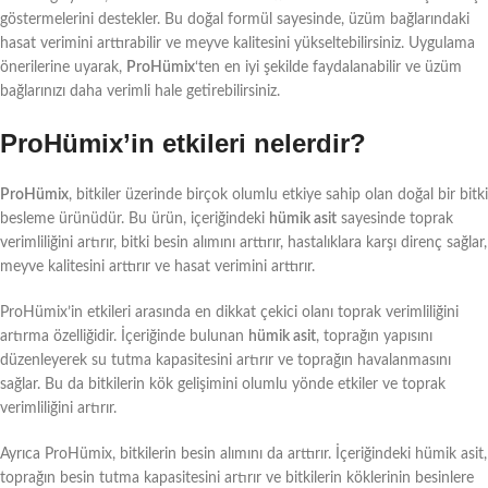
göstermelerini destekler. Bu doğal formül sayesinde, üzüm bağlarındaki
hasat verimini arttırabilir ve meyve kalitesini yükseltebilirsiniz. Uygulama
önerilerine uyarak,
ProHümix
‘ten en iyi şekilde faydalanabilir ve üzüm
bağlarınızı daha verimli hale getirebilirsiniz.
ProHümix’in etkileri nelerdir?
ProHümix
, bitkiler üzerinde birçok olumlu etkiye sahip olan doğal bir bitki
besleme ürünüdür. Bu ürün, içeriğindeki
hümik asit
sayesinde toprak
verimliliğini artırır, bitki besin alımını arttırır, hastalıklara karşı direnç sağlar,
meyve kalitesini arttırır ve hasat verimini arttırır.
ProHümix’in etkileri arasında en dikkat çekici olanı toprak verimliliğini
artırma özelliğidir. İçeriğinde bulunan
hümik asit
, toprağın yapısını
düzenleyerek su tutma kapasitesini artırır ve toprağın havalanmasını
sağlar. Bu da bitkilerin kök gelişimini olumlu yönde etkiler ve toprak
verimliliğini artırır.
Ayrıca ProHümix, bitkilerin besin alımını da arttırır. İçeriğindeki hümik asit,
toprağın besin tutma kapasitesini artırır ve bitkilerin köklerinin besinlere