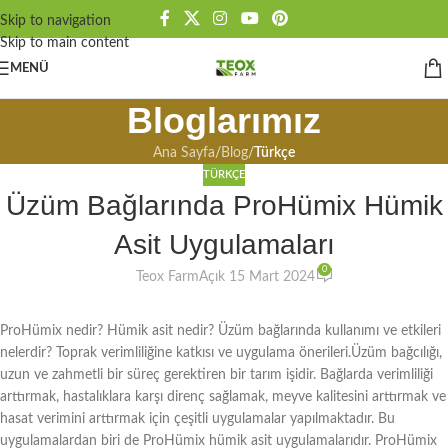
Skip to navigation
Skip to main content
MENÜ
Bloglarımız
Ana Sayfa
/
Blog
/
Türkçe
TÜRKÇE
Üzüm Bağlarında ProHümix Hümik
Asit Uygulamaları
0
Teox Farm
Açık 15 Mart 2024
ProHümix nedir? Hümik asit nedir? Üzüm bağlarında kullanımı ve etkileri
nelerdir? Toprak verimliliğine katkısı ve uygulama önerileri.Üzüm bağcılığı,
uzun ve zahmetli bir süreç gerektiren bir tarım işidir. Bağlarda verimliliği
arttırmak, hastalıklara karşı direnç sağlamak, meyve kalitesini arttırmak ve
hasat verimini arttırmak için çeşitli uygulamalar yapılmaktadır. Bu
uygulamalardan biri de ProHümix hümik asit uygulamalarıdır. ProHümix