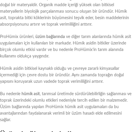
doğal bir materyaldir. Organik madde içeriği yüksek olan bitkisel
materyallerin biyolojik parçalanması sonucu oluşan bir üründür. Hümik
asit, toprakta bitki köklerinin büyümesini teşvik eder, besin maddelerinin
absorpsiyonunu artırır ve toprak verimliliğini arttırır.
ProHümix ürünleri,
üzüm bağlarında
ve diğer tarım alanlarında hümik asit
uygulamaları için kullanılan bir markadır. Hümik asidin bitkiler üzerinde
birçok olumlu etkisi vardır ve bu nedenle ProHümix’in tarım alanında
kullanımı oldukça yaygındır.
Hümik asidin bitkisel kaynaklı olduğu ve çevreye zararlı kimyasallar
içermediği için çevre dostu bir üründür. Aynı zamanda toprağın doğal
yapısını koruyarak uzun vadede toprak verimliliğini arttırır.
Bu nedenle
hümik asit
, tarımsal üretimde sürdürülebilirliğin sağlanması ve
toprak üzerindeki olumlu etkileri nedeniyle tercih edilen bir malzemedir.
Üzüm bağlarında yapılan ProHümix hümik asit uygulamaları da bu
avantajlarından faydalanarak verimli bir üzüm hasadı elde edilmesini
sağlar.