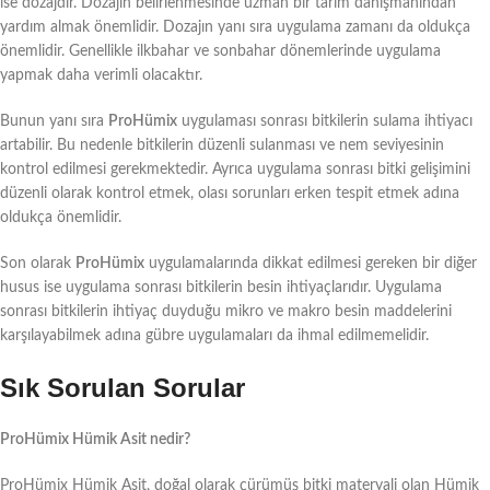
ise dozajdır. Dozajın belirlenmesinde uzman bir tarım danışmanından
yardım almak önemlidir. Dozajın yanı sıra uygulama zamanı da oldukça
önemlidir. Genellikle ilkbahar ve sonbahar dönemlerinde uygulama
yapmak daha verimli olacaktır.
Bunun yanı sıra
ProHümix
uygulaması sonrası bitkilerin sulama ihtiyacı
artabilir. Bu nedenle bitkilerin düzenli sulanması ve nem seviyesinin
kontrol edilmesi gerekmektedir. Ayrıca uygulama sonrası bitki gelişimini
düzenli olarak kontrol etmek, olası sorunları erken tespit etmek adına
oldukça önemlidir.
Son olarak
ProHümix
uygulamalarında dikkat edilmesi gereken bir diğer
husus ise uygulama sonrası bitkilerin besin ihtiyaçlarıdır. Uygulama
sonrası bitkilerin ihtiyaç duyduğu mikro ve makro besin maddelerini
karşılayabilmek adına gübre uygulamaları da ihmal edilmemelidir.
Sık Sorulan Sorular
ProHümix Hümik Asit nedir?
ProHümix Hümik Asit, doğal olarak çürümüş bitki materyali olan Hümik