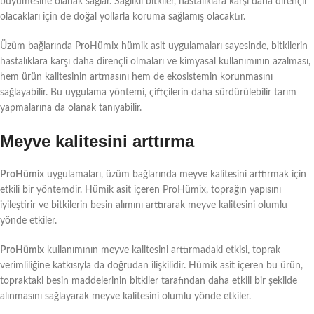
büyümesine olanak sağlar. Sağlıklı bitkiler, hastalıklara karşı daha dirençli
olacakları için de doğal yollarla koruma sağlamış olacaktır.
Üzüm bağlarında ProHümix hümik asit uygulamaları sayesinde, bitkilerin
hastalıklara karşı daha dirençli olmaları ve kimyasal kullanımının azalması,
hem ürün kalitesinin artmasını hem de ekosistemin korunmasını
sağlayabilir. Bu uygulama yöntemi, çiftçilerin daha sürdürülebilir tarım
yapmalarına da olanak tanıyabilir.
Meyve kalitesini arttırma
ProHümix
uygulamaları, üzüm bağlarında meyve kalitesini arttırmak için
etkili bir yöntemdir. Hümik asit içeren ProHümix, toprağın yapısını
iyileştirir ve bitkilerin besin alımını arttırarak meyve kalitesini olumlu
yönde etkiler.
ProHümix
kullanımının meyve kalitesini arttırmadaki etkisi, toprak
verimliliğine katkısıyla da doğrudan ilişkilidir. Hümik asit içeren bu ürün,
topraktaki besin maddelerinin bitkiler tarafından daha etkili bir şekilde
alınmasını sağlayarak meyve kalitesini olumlu yönde etkiler.