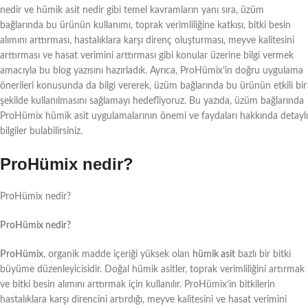
nedir ve hümik asit nedir gibi temel kavramların yanı sıra, üzüm
bağlarında bu ürünün kullanımı, toprak verimliliğine katkısı, bitki besin
alımını arttırması, hastalıklara karşı direnç oluşturması, meyve kalitesini
arttırması ve hasat verimini arttırması gibi konular üzerine bilgi vermek
amacıyla bu blog yazısını hazırladık. Ayrıca, ProHümix’in doğru uygulama
önerileri konusunda da bilgi vererek, üzüm bağlarında bu ürünün etkili bir
şekilde kullanılmasını sağlamayı hedefliyoruz. Bu yazıda, üzüm bağlarında
ProHümix hümik asit uygulamalarının önemi ve faydaları hakkında detaylı
bilgiler bulabilirsiniz.
ProHümix nedir?
ProHümix nedir?
ProHümix nedir?
ProHümix
, organik madde içeriği yüksek olan
hümik asit
bazlı bir bitki
büyüme düzenleyicisidir. Doğal hümik asitler, toprak verimliliğini artırmak
ve bitki besin alımını arttırmak için kullanılır. ProHümix’in bitkilerin
hastalıklara karşı direncini artırdığı, meyve kalitesini ve hasat verimini