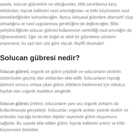
yazıda, solucan gübresinin ne olduğundan, bitki zararlılarına karşı
etkisinden, toprak kalitesini nasıl arttırdığından ve bitki büyümesini nasıl
desteklediğinden bahsedeceğim. Ayrıca, kimyasal gübrelere alternatif olup
olmadığına ve nasıl uygulanması gerektiğine de değineceğim. Bitki
yetiştiriciliğinde solucan gübresi kullanımının verimliliği nasıl artırdığını da
öğreneceksiniz. Eğer siz de doğal ve etkili bir gübreleme yöntemi
arıyorsanız, bu yazı tam size göre olacak. Keyifli okumalar!
Solucan gübresi nedir?
Solucan gübresi
, organik bir gübre çeşididir ve solucanların sindirim
sisteminden geçmiş olan atıklardan elde edilir. Solucanların toprağı
işlemesi sonucu ortaya çıkan gübre, bitkilerin beslenmesi için oldukça
faydalı olan organik maddece zengindir.
Solucan gübresi
üretimi, solucanların yanı sıra organik atıkların da
kullanılmasıyla gerçekleşir. Solucanlar, organik atıkları yiyerek sindirir ve
ardından toprağa bıraktıkları dışkılar sayesinde gübre oluşumunu
sağlarlar. Bu sayede elde edilen gübre, toprak kalitesini arttırır ve bitki
büyümesini destekler.