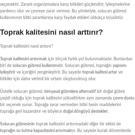
seçenektir. Zararlı organizmalara karşı bitkileri güçlendirir, iyileşmelerine
yardımcı olur ve çevreye zarar vermez. Bu yönleriyle, solucan gübresi
kullanımının bitki zararlılarına karşı faydalı etkileri oldukça büyüktür.
Toprak kalitesini nasıl arttırır?
Toprak kalitesini nasıl arttırır?
Toprak kalitesini arttırmak
için birçok farklı yol bulunmaktadır. Bunlardan
biri de
solucan gübresi kullanımı
dır. Solucan gübresi, toprağın
yapısını
iyileştirir
ve içeriğini zenginleştirir. Bu sayede
toprak kalitesi artar
ve
bitkiler için daha verimli bir ortam oluşturulmuş olur.
Üstelik solucan gübresi,
kimyasal gübrelere alternatif
bir doğal gübre
çeşidi olduğu için toprak kalitesini yükseltirken aynı zamanda
çevre dostu
bir seçenek sunar. Toprağa zarar vermeden bitki besin maddelerini
toprağa geri kazandırır ve böylece
doğal döngüyü destekler
.
Solucan gübresinin
toprak kalitesini arttırmadaki diğer bir etkisi de
toprağın su tutma kapasitesini artırmak
tır. Bu sayede kurak dönemlerde