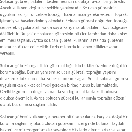
Solucan gübresi
, bitkilerin beslenmesi için oldukça faydalı bir gübredir.
Ancak kullanımı doğru bir şekilde yapılmalıdır. Solucan gübresinin
uygulanması için öncelikle toprağın hazırlanması gerekmektedir. Toprak,
işlenmiş ve havalandırılmış olmalıdır. Solucan gübresi doğrudan toprağa
serpilerek uygulanabilir ya da suyla karıştırılarak bitkilerin kök bölgesine
dökülebilir. Bu şekilde solucan gübresinin bitkiler tarafından daha kolay
emilmesi sağlanır. Ayrıca solucan gübresi kullanımı sırasında gübrenin
miktarına dikkat edilmelidir. Fazla miktarda kullanım bitkilere zarar
verebilir.
Solucan gübresi
organik bir gübre olduğu için bitkiler üzerinde doğal bir
koruma sağlar. Bunun yanı sıra solucan gübresi, toprağın yapısını
düzelterek bitkilerin daha iyi beslenmesini sağlar. Ancak solucan gübresi
uygulanırken dikkat edilmesi gereken birkaç husus bulunmaktadır.
Özellikle gübrenin doğru zamanda ve doğru miktarda kullanılması
oldukça önemlidir. Ayrıca solucan gübresi kullanımıyla toprağın düzenli
olarak beslenmesi sağlanmalıdır.
Solucan gübresi
kullanımıyla beraber bitki zararlılarına karşı da doğal bir
koruma sağlanmış olur. Solucan gübresinin içeriğinde bulunan faydalı
bakteri ve mikroorganizmalar sayesinde bitkilerin direnci artar ve zararlı