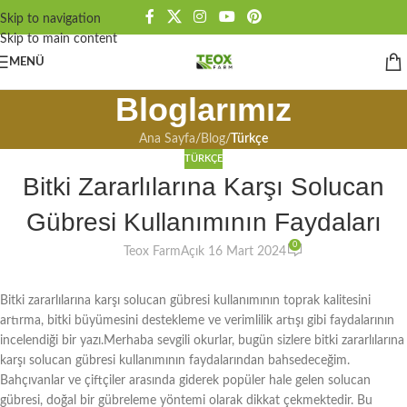
Skip to navigation
Skip to main content
MENÜ
Bloglarımız
Ana Sayfa
/
Blog
/
Türkçe
TÜRKÇE
Bitki Zararlılarına Karşı Solucan
Gübresi Kullanımının Faydaları
0
Teox Farm
Açık 16 Mart 2024
Bitki zararlılarına karşı solucan gübresi kullanımının toprak kalitesini
artırma, bitki büyümesini destekleme ve verimlilik artışı gibi faydalarının
incelendiği bir yazı.Merhaba sevgili okurlar, bugün sizlere bitki zararlılarına
karşı solucan gübresi kullanımının faydalarından bahsedeceğim.
Bahçıvanlar ve çiftçiler arasında giderek popüler hale gelen solucan
gübresi, doğal bir gübreleme yöntemi olarak dikkat çekmektedir. Bu