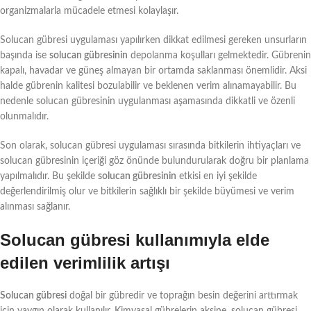
organizmalarla mücadele etmesi kolaylaşır.
Solucan gübresi uygulaması yapılırken dikkat edilmesi gereken unsurların
başında ise
solucan gübresinin
depolanma koşulları gelmektedir. Gübrenin
kapalı, havadar ve güneş almayan bir ortamda saklanması önemlidir. Aksi
halde gübrenin kalitesi bozulabilir ve beklenen verim alınamayabilir. Bu
nedenle solucan gübresinin uygulanması aşamasında dikkatli ve özenli
olunmalıdır.
Son olarak, solucan gübresi uygulaması sırasında bitkilerin ihtiyaçları ve
solucan gübresinin içeriği göz önünde bulundurularak doğru bir planlama
yapılmalıdır. Bu şekilde
solucan gübresinin
etkisi en iyi şekilde
değerlendirilmiş olur ve bitkilerin sağlıklı bir şekilde büyümesi ve verim
alınması sağlanır.
Solucan gübresi kullanımıyla elde
edilen verimlilik artışı
Solucan gübresi
doğal bir gübredir ve toprağın besin değerini arttırmak
için yaygın olarak kullanılır. Kimyasal gübrelerin aksine, solucan gübresi