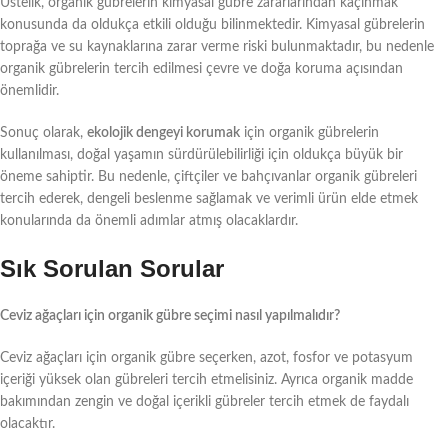
Üstelik, organik gübrelerin kimyasal gübre zararlarından kaçınmak
konusunda da oldukça etkili olduğu bilinmektedir. Kimyasal gübrelerin
toprağa ve su kaynaklarına zarar verme riski bulunmaktadır, bu nedenle
organik gübrelerin tercih edilmesi çevre ve doğa koruma açısından
önemlidir.
Sonuç olarak,
ekolojik dengeyi korumak
için organik gübrelerin
kullanılması, doğal yaşamın sürdürülebilirliği için oldukça büyük bir
öneme sahiptir. Bu nedenle, çiftçiler ve bahçıvanlar organik gübreleri
tercih ederek, dengeli beslenme sağlamak ve verimli ürün elde etmek
konularında da önemli adımlar atmış olacaklardır.
Sık Sorulan Sorular
Ceviz ağaçları için organik gübre seçimi nasıl yapılmalıdır?
Ceviz ağaçları için organik gübre seçerken, azot, fosfor ve potasyum
içeriği yüksek olan gübreleri tercih etmelisiniz. Ayrıca organik madde
bakımından zengin ve doğal içerikli gübreler tercih etmek de faydalı
olacaktır.