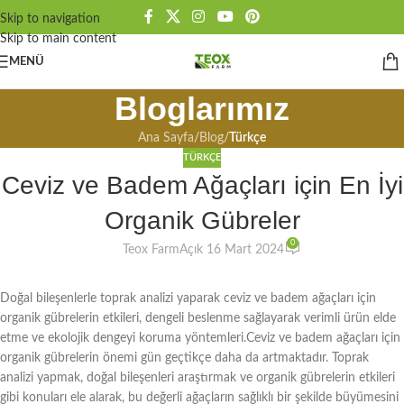
Skip to navigation
Skip to main content
MENÜ
Bloglarımız
Ana Sayfa
/
Blog
/
Türkçe
TÜRKÇE
Ceviz ve Badem Ağaçları için En İyi
Organik Gübreler
0
Teox Farm
Açık 16 Mart 2024
Doğal bileşenlerle toprak analizi yaparak ceviz ve badem ağaçları için
organik gübrelerin etkileri, dengeli beslenme sağlayarak verimli ürün elde
etme ve ekolojik dengeyi koruma yöntemleri.Ceviz ve badem ağaçları için
organik gübrelerin önemi gün geçtikçe daha da artmaktadır. Toprak
analizi yapmak, doğal bileşenleri araştırmak ve organik gübrelerin etkileri
gibi konuları ele alarak, bu değerli ağaçların sağlıklı bir şekilde büyümesini