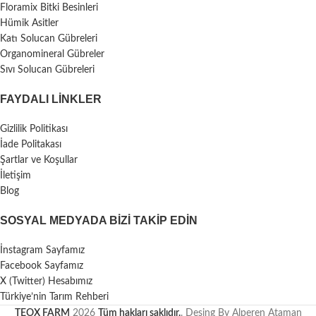
Floramix Bitki Besinleri
Hümik Asitler
Katı Solucan Gübreleri
Organomineral Gübreler
Sıvı Solucan Gübreleri
FAYDALI LİNKLER
Gizlilik Politikası
İade Politakası
Şartlar ve Koşullar
İletişim
Blog
SOSYAL MEDYADA BIZI TAKIP EDIN
İnstagram Sayfamız
Facebook Sayfamız
X (Twitter) Hesabımız
Türkiye’nin Tarım Rehberi
TEOX FARM
2026
Tüm hakları saklıdır.
. Desing By Alperen Ataman