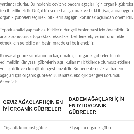
yardımcı olurlar. Bu nedenle ceviz ve badem ağaçları için organik gübreler
tercih edilmelidir. Doğal bileşenleri araştırmak ve bitki ihtiyaçlarına uygun
organik gübreleri seçmek, bitkilerin sağlığını korumak açısından önemlidir.
Toprak analizi yapmak da bitkilerin dengeli beslenmesi için önemlidir. Bu
analiz sonucunda topraktaki eksiklikler belirlenerek,
verimli ürün elde
etmek
için gerekli olan besin maddeleri belirlenebilir.
Kimyasal gübre zararlarından kaçınmak
için organik gübreler tercih
edilmelidir. Kimyasal gübrelerin aşırı kullanımı bitkilerde olumsuz etkilere
yol açabilir ve ekolojik dengeyi bozabilir. Bu nedenle ceviz ve badem
ağaçları için organik gübreler kullanarak, ekolojik dengeyi korumak
önemlidir.
BADEM AĞAÇLARI İÇIN
CEVIZ AĞAÇLARI İÇIN EN
EN İYI ORGANIK
İYI ORGANIK GÜBRELER
GÜBRELER
Organik kompost gübre
El yapımı organik gübre