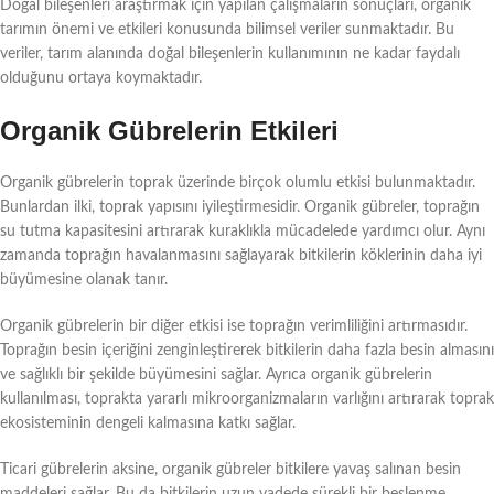
Doğal bileşenleri araştırmak için yapılan çalışmaların sonuçları, organik
tarımın önemi ve etkileri konusunda bilimsel veriler sunmaktadır. Bu
veriler, tarım alanında doğal bileşenlerin kullanımının ne kadar faydalı
olduğunu ortaya koymaktadır.
Organik Gübrelerin Etkileri
Organik gübrelerin toprak üzerinde birçok olumlu etkisi bulunmaktadır.
Bunlardan ilki, toprak yapısını iyileştirmesidir. Organik gübreler, toprağın
su tutma kapasitesini artırarak kuraklıkla mücadelede yardımcı olur. Aynı
zamanda toprağın havalanmasını sağlayarak bitkilerin köklerinin daha iyi
büyümesine olanak tanır.
Organik gübrelerin bir diğer etkisi ise toprağın verimliliğini artırmasıdır.
Toprağın besin içeriğini zenginleştirerek bitkilerin daha fazla besin almasını
ve sağlıklı bir şekilde büyümesini sağlar. Ayrıca organik gübrelerin
kullanılması, toprakta yararlı mikroorganizmaların varlığını artırarak toprak
ekosisteminin dengeli kalmasına katkı sağlar.
Ticari gübrelerin aksine, organik gübreler bitkilere yavaş salınan besin
maddeleri sağlar. Bu da bitkilerin uzun vadede sürekli bir beslenme