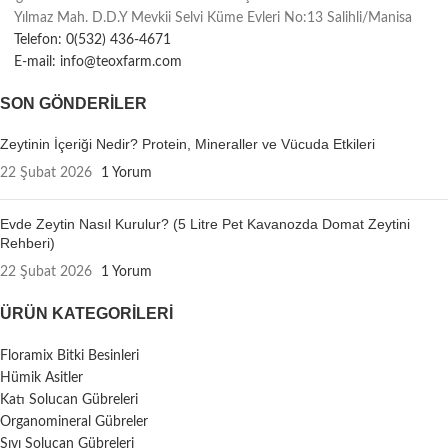
Yılmaz Mah. D.D.Y Mevkii Selvi Küme Evleri No:13 Salihli/Manisa
Telefon: 0(532) 436-4671
E-mail: info@teoxfarm.com
SON GÖNDERILER
Zeytinin İçeriği Nedir? Protein, Mineraller ve Vücuda Etkileri
22 Şubat 2026
1 Yorum
Evde Zeytin Nasıl Kurulur? (5 Litre Pet Kavanozda Domat Zeytini
Rehberi)
22 Şubat 2026
1 Yorum
ÜRÜN KATEGORILERI
Floramix Bitki Besinleri
Hümik Asitler
Katı Solucan Gübreleri
Organomineral Gübreler
Sıvı Solucan Gübreleri