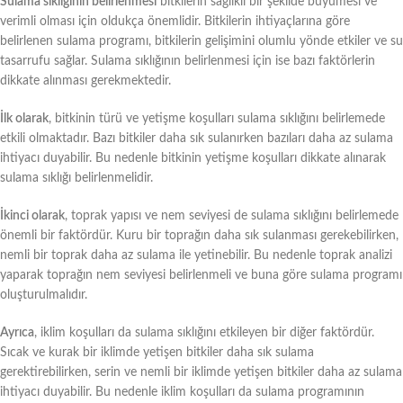
Sulama sıklığının belirlenmesi
bitkilerin sağlıklı bir şekilde büyümesi ve
verimli olması için oldukça önemlidir. Bitkilerin ihtiyaçlarına göre
belirlenen sulama programı, bitkilerin gelişimini olumlu yönde etkiler ve su
tasarrufu sağlar. Sulama sıklığının belirlenmesi için ise bazı faktörlerin
dikkate alınması gerekmektedir.
İlk olarak
, bitkinin türü ve yetişme koşulları sulama sıklığını belirlemede
etkili olmaktadır. Bazı bitkiler daha sık sulanırken bazıları daha az sulama
ihtiyacı duyabilir. Bu nedenle bitkinin yetişme koşulları dikkate alınarak
sulama sıklığı belirlenmelidir.
İkinci olarak
, toprak yapısı ve nem seviyesi de sulama sıklığını belirlemede
önemli bir faktördür. Kuru bir toprağın daha sık sulanması gerekebilirken,
nemli bir toprak daha az sulama ile yetinebilir. Bu nedenle toprak analizi
yaparak toprağın nem seviyesi belirlenmeli ve buna göre sulama programı
oluşturulmalıdır.
Ayrıca
, iklim koşulları da sulama sıklığını etkileyen bir diğer faktördür.
Sıcak ve kurak bir iklimde yetişen bitkiler daha sık sulama
gerektirebilirken, serin ve nemli bir iklimde yetişen bitkiler daha az sulama
ihtiyacı duyabilir. Bu nedenle iklim koşulları da sulama programının