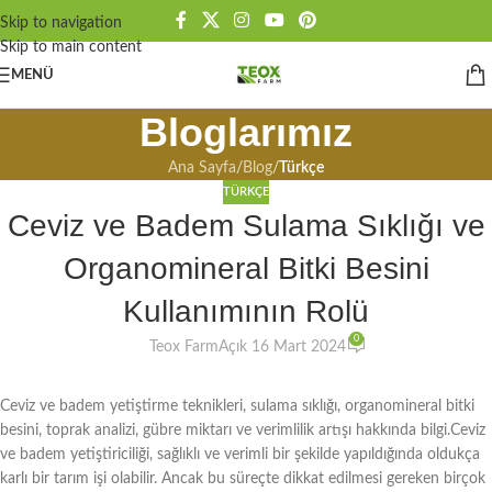
Skip to navigation
Skip to main content
MENÜ
Bloglarımız
Ana Sayfa
/
Blog
/
Türkçe
TÜRKÇE
Ceviz ve Badem Sulama Sıklığı ve
Organomineral Bitki Besini
Kullanımının Rolü
0
Teox Farm
Açık 16 Mart 2024
Ceviz ve badem yetiştirme teknikleri, sulama sıklığı, organomineral bitki
besini, toprak analizi, gübre miktarı ve verimlilik artışı hakkında bilgi.Ceviz
ve badem yetiştiriciliği, sağlıklı ve verimli bir şekilde yapıldığında oldukça
karlı bir tarım işi olabilir. Ancak bu süreçte dikkat edilmesi gereken birçok