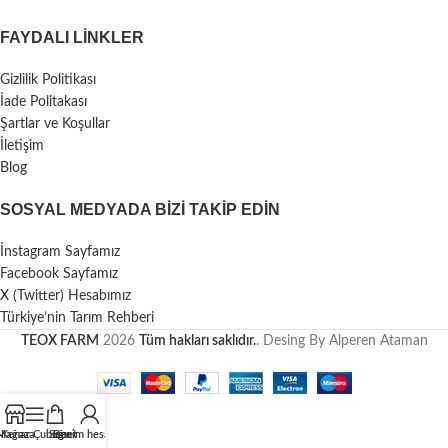
FAYDALI LİNKLER
Gizlilik Politikası
İade Politakası
Şartlar ve Koşullar
İletişim
Blog
SOSYAL MEDYADA BIZI TAKIP EDIN
İnstagram Sayfamız
Facebook Sayfamız
X (Twitter) Hesabımız
Türkiye’nin Tarım Rehberi
TEOX FARM
2026
Tüm hakları saklıdır.
. Desing By Alperen Ataman
Mağaza
Kenar Çubuğu
Sepet
Benim hesabım