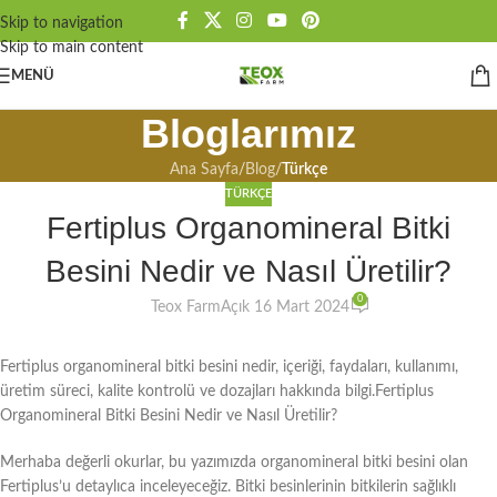
Skip to navigation
Skip to main content
MENÜ
Bloglarımız
Ana Sayfa
/
Blog
/
Türkçe
TÜRKÇE
Fertiplus Organomineral Bitki
Besini Nedir ve Nasıl Üretilir?
0
Teox Farm
Açık 16 Mart 2024
Fertiplus organomineral bitki besini nedir, içeriği, faydaları, kullanımı,
üretim süreci, kalite kontrolü ve dozajları hakkında bilgi.Fertiplus
Organomineral Bitki Besini Nedir ve Nasıl Üretilir?
Merhaba değerli okurlar, bu yazımızda organomineral bitki besini olan
Fertiplus’u detaylıca inceleyeceğiz. Bitki besinlerinin bitkilerin sağlıklı