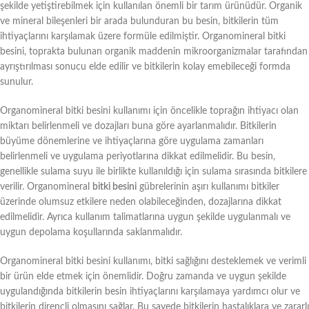
şekilde yetiştirebilmek için kullanılan önemli bir tarım ürünüdür. Organik
ve mineral bileşenleri bir arada bulunduran bu besin, bitkilerin tüm
ihtiyaçlarını karşılamak üzere formüle edilmiştir. Organomineral bitki
besini, toprakta bulunan organik maddenin mikroorganizmalar tarafından
ayrıştırılması sonucu elde edilir ve bitkilerin kolay emebileceği formda
sunulur.
Organomineral bitki besini kullanımı için öncelikle toprağın ihtiyacı olan
miktarı belirlenmeli ve dozajları buna göre ayarlanmalıdır. Bitkilerin
büyüme dönemlerine ve ihtiyaçlarına göre uygulama zamanları
belirlenmeli ve uygulama periyotlarına dikkat edilmelidir. Bu besin,
genellikle sulama suyu ile birlikte kullanıldığı için sulama sırasında bitkilere
verilir. Organomineral
bitki besini
gübrelerinin aşırı kullanımı bitkiler
üzerinde olumsuz etkilere neden olabileceğinden, dozajlarına dikkat
edilmelidir. Ayrıca kullanım talimatlarına uygun şekilde uygulanmalı ve
uygun depolama koşullarında saklanmalıdır.
Organomineral bitki besini kullanımı, bitki sağlığını desteklemek ve verimli
bir ürün elde etmek için önemlidir. Doğru zamanda ve uygun şekilde
uygulandığında bitkilerin besin ihtiyaçlarını karşılamaya yardımcı olur ve
bitkilerin dirençli olmasını sağlar. Bu sayede bitkilerin hastalıklara ve zararlı