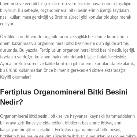
büyümesi ve verimli bir şekilde ürün vermesi için hayati önem taşıdığını
biliyoruz. Bu sebeple, organomineral bitki besinlerinin içeriği, faydaları,
nasıl kullanılması gerektiği ve üretim süreci gibi konular oldukça merak
ediliyor.
Özellikle son dönemde organik tarım ve sağlıklı beslenme konularının
önem kazanmasıyla organomineral bitki besinlerine olan ilgi de artmış
durumda. Bu yazıda, Fertiplus’un organomineral bitki besini nedir, içeriği,
faydaları ve doğru kullanımı hakkında detaylı bilgiler bulabileceksiniz.
Ayrıca, üretim süreci ve kalite kontrolü gibi önemli konuları da ele alarak,
bu ürünü kullanmadan önce bilmeniz gerekenleri sizlere aktaracağız.
Keyifli okumalar!
Fertiplus Organomineral Bitki Besini
Nedir?
Organomineral bitki besini
, bitkisel ve hayvansal kaynaklı hammaddelerin
bir araya getirilmesiyle elde edilen, bitkilerin beslenme ihtiyaçlarını
karşılayan bir gübre çeşididir. Fertiplus organomineral bitki besini,
bitkilerin büyüme ve gelişim sürecinde ihtiyaç duydukları makro ve mikro