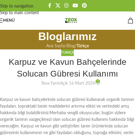
Skip to navigation
Skip to main content
MENÜ
Bloglarımız
Ana Sayfa
/
Blog
/
Türkçe
TÜRKÇE
Karpuz ve Kavun Bahçelerinde
Solucan Gübresi Kullanımı
0
Teox Farm
Açık 16 Mart 2024
Karpuz ve kavun bahçelerinde solucan gübresi kullanarak organik tarımın
faydaları, topraktaki besin maddelerini artırma etkisi ve verimdeki artış
hakkında bilgi bulabilirsiniz.Merhaba sevgili okuyucular, bugün sizlere
organik tarımın vazgeçilmezi olan solucan gübresi kullanımı hakkında bilgi
vereceğim. Karpuz ve kavun gibi yetiştirilen tarım ürünlerinde solucan
gübresinin kullanımının ne gibi faydaları olduğunu, toprağa etkisini, verim