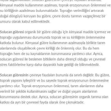
kimyasal madde kullanımının azalması, toprak erozyonunun önlenmesi ve
su kirliliğinin azaltılması bulunmaktadır. Toprağın verimliliğini artırarak
doğal döngüyü koruyan bu gübre, çevre dostu tarımın vazgeçilmez bir
unsuru olarak kabul edilmektedir.
Solucan gübresi
organik bir gübre olduğu için kimyasal madde içermez ve
toprağa uygulanması durumunda toprak ve su kirliliğinin önlenmesine
katkıda bulunur. Kimyasal gübre kullanımının azalmasıyla birlikte tarım
alanlarında oluşabilecek çevre kirliliği de önlenmiş olur. Bu da hem
toprağın hem de su kaynaklarının korunmasına yardımcı olur. Ayrıca,
solucan gübresi ile beslenen bitkilerin daha dirençli olduğu ve çevresel
stres faktörlerine karşı daha dayanıklı hale geldiği de bilinmektedir.
Solucan gübresinin
çevreye faydaları bununla da sınırlı değildir. Bu gübre,
toprak yapısını iyileştirir ve bu sayede toprak erozyonunun önlenmesine
yardımcı olur. Toprak erozyonunun önlenmesi, tarım alanlarının daha
verimli bir şekilde kullanılmasını sağlar ve doğal yaşam alanlarının
korunmasına destek olur. Ayrıca, solucan gübresinin organik tarıma olan
katkısı da ayrı bir çevresel fayda olarak öne çıkmaktadır.