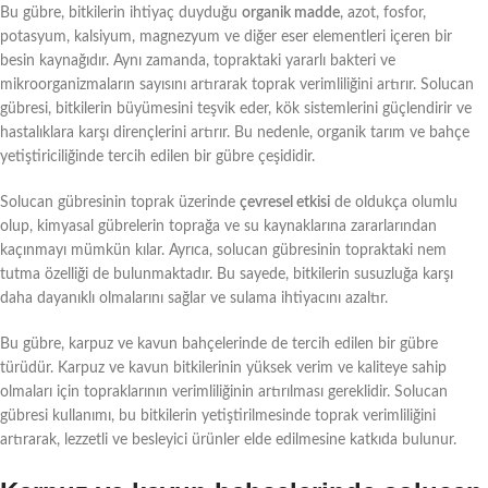
Bu gübre, bitkilerin ihtiyaç duyduğu
organik madde
, azot, fosfor,
potasyum, kalsiyum, magnezyum ve diğer eser elementleri içeren bir
besin kaynağıdır. Aynı zamanda, topraktaki yararlı bakteri ve
mikroorganizmaların sayısını artırarak toprak verimliliğini artırır. Solucan
gübresi, bitkilerin büyümesini teşvik eder, kök sistemlerini güçlendirir ve
hastalıklara karşı dirençlerini artırır. Bu nedenle, organik tarım ve bahçe
yetiştiriciliğinde tercih edilen bir gübre çeşididir.
Solucan gübresinin toprak üzerinde
çevresel etkisi
de oldukça olumlu
olup, kimyasal gübrelerin toprağa ve su kaynaklarına zararlarından
kaçınmayı mümkün kılar. Ayrıca, solucan gübresinin topraktaki nem
tutma özelliği de bulunmaktadır. Bu sayede, bitkilerin susuzluğa karşı
daha dayanıklı olmalarını sağlar ve sulama ihtiyacını azaltır.
Bu gübre, karpuz ve kavun bahçelerinde de tercih edilen bir gübre
türüdür. Karpuz ve kavun bitkilerinin yüksek verim ve kaliteye sahip
olmaları için topraklarının verimliliğinin artırılması gereklidir. Solucan
gübresi kullanımı, bu bitkilerin yetiştirilmesinde toprak verimliliğini
artırarak, lezzetli ve besleyici ürünler elde edilmesine katkıda bulunur.