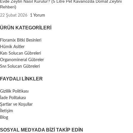
Evde Zeytin Nasıl Kurulur? (5 Litre Pet Kavanozda Domat Zeytini
Rehberi)
22 Şubat 2026
1 Yorum
ÜRÜN KATEGORILERI
Floramix Bitki Besinleri
Hümik Asitler
Katı Solucan Gübreleri
Organomineral Gübreler
Sıvı Solucan Gübreleri
FAYDALI LİNKLER
Gizlilik Politikası
İade Politakası
Şartlar ve Koşullar
İletişim
Blog
SOSYAL MEDYADA BIZI TAKIP EDIN