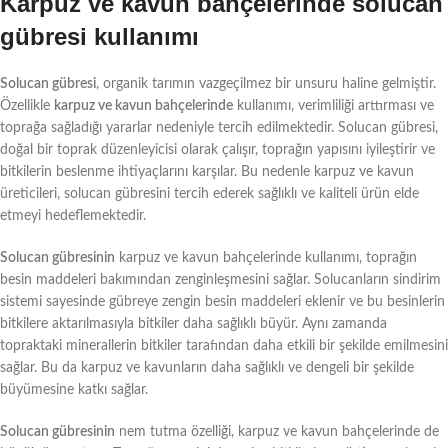
Karpuz ve kavun bahçelerinde solucan
gübresi kullanımı
Solucan gübresi
, organik tarımın vazgeçilmez bir unsuru haline gelmiştir.
Özellikle
karpuz ve kavun bahçelerinde
kullanımı, verimliliği arttırması ve
toprağa sağladığı yararlar nedeniyle tercih edilmektedir. Solucan gübresi,
doğal bir toprak düzenleyicisi olarak çalışır, toprağın yapısını iyileştirir ve
bitkilerin beslenme ihtiyaçlarını karşılar. Bu nedenle karpuz ve kavun
üreticileri, solucan gübresini tercih ederek sağlıklı ve kaliteli ürün elde
etmeyi hedeflemektedir.
Solucan gübresinin
karpuz ve kavun bahçelerinde kullanımı, toprağın
besin maddeleri bakımından zenginleşmesini sağlar. Solucanların sindirim
sistemi sayesinde gübreye zengin besin maddeleri eklenir ve bu besinlerin
bitkilere aktarılmasıyla bitkiler daha sağlıklı büyür. Aynı zamanda
topraktaki minerallerin bitkiler tarafından daha etkili bir şekilde emilmesini
sağlar. Bu da karpuz ve kavunların daha sağlıklı ve dengeli bir şekilde
büyümesine katkı sağlar.
Solucan gübresinin
nem tutma özelliği, karpuz ve kavun bahçelerinde de