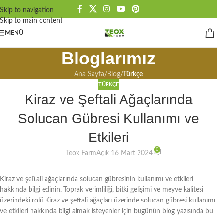
Skip to navigation
Skip to main content
MENÜ
Bloglarımız
Ana Sayfa
/
Blog
/
Türkçe
TÜRKÇE
Kiraz ve Şeftali Ağaçlarında
Solucan Gübresi Kullanımı ve
Etkileri
0
Teox Farm
Açık 16 Mart 2024
Kiraz ve şeftali ağaçlarında solucan gübresinin kullanımı ve etkileri
hakkında bilgi edinin. Toprak verimliliği, bitki gelişimi ve meyve kalitesi
üzerindeki rolü.Kiraz ve şeftali ağaçları üzerinde solucan gübresi kullanımı
ve etkileri hakkında bilgi almak isteyenler için bugünün blog yazısında bu