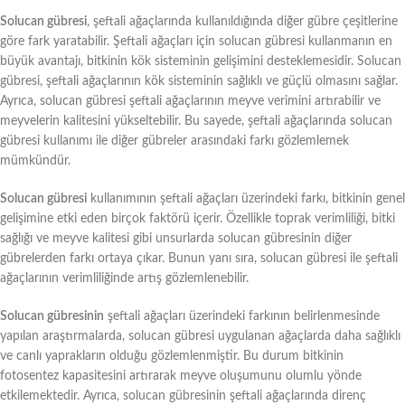
Solucan gübresi
, şeftali ağaçlarında kullanıldığında diğer gübre çeşitlerine
göre fark yaratabilir. Şeftali ağaçları için solucan gübresi kullanmanın en
büyük avantajı, bitkinin kök sisteminin gelişimini desteklemesidir. Solucan
gübresi, şeftali ağaçlarının kök sisteminin sağlıklı ve güçlü olmasını sağlar.
Ayrıca, solucan gübresi şeftali ağaçlarının meyve verimini artırabilir ve
meyvelerin kalitesini yükseltebilir. Bu sayede, şeftali ağaçlarında solucan
gübresi kullanımı ile diğer gübreler arasındaki farkı gözlemlemek
mümkündür.
Solucan gübresi
kullanımının şeftali ağaçları üzerindeki farkı, bitkinin genel
gelişimine etki eden birçok faktörü içerir. Özellikle toprak verimliliği, bitki
sağlığı ve meyve kalitesi gibi unsurlarda solucan gübresinin diğer
gübrelerden farkı ortaya çıkar. Bunun yanı sıra, solucan gübresi ile şeftali
ağaçlarının verimliliğinde artış gözlemlenebilir.
Solucan gübresinin
şeftali ağaçları üzerindeki farkının belirlenmesinde
yapılan araştırmalarda, solucan gübresi uygulanan ağaçlarda daha sağlıklı
ve canlı yaprakların olduğu gözlemlenmiştir. Bu durum bitkinin
fotosentez kapasitesini artırarak meyve oluşumunu olumlu yönde
etkilemektedir. Ayrıca, solucan gübresinin şeftali ağaçlarında direnç