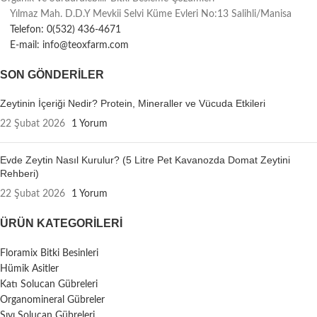
Yılmaz Mah. D.D.Y Mevkii Selvi Küme Evleri No:13 Salihli/Manisa
Telefon: 0(532) 436-4671
E-mail: info@teoxfarm.com
SON GÖNDERILER
Zeytinin İçeriği Nedir? Protein, Mineraller ve Vücuda Etkileri
22 Şubat 2026
1 Yorum
Evde Zeytin Nasıl Kurulur? (5 Litre Pet Kavanozda Domat Zeytini
Rehberi)
22 Şubat 2026
1 Yorum
ÜRÜN KATEGORILERI
Floramix Bitki Besinleri
Hümik Asitler
Katı Solucan Gübreleri
Organomineral Gübreler
Sıvı Solucan Gübreleri