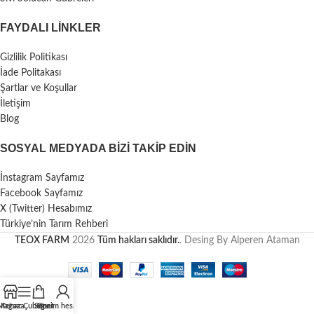
FAYDALI LİNKLER
Gizlilik Politikası
İade Politakası
Şartlar ve Koşullar
İletişim
Blog
SOSYAL MEDYADA BIZI TAKIP EDIN
İnstagram Sayfamız
Facebook Sayfamız
X (Twitter) Hesabımız
Türkiye’nin Tarım Rehberi
TEOX FARM
2026
Tüm hakları saklıdır.
. Desing By Alperen Ataman
Mağaza
Kenar Çubuğu
Sepet
Benim hesabım