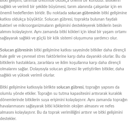
Bitki gelişimi, tarımsal üretimde oldukça önemli bir konudur. Bitkilerin
sağlıklı ve verimli bir şekilde büyümesi, tarım alanında çalışanlar için en
önemli hedeflerden biridir. Bu noktada
solucan gübresinin
bitki gelişimine
katkısı oldukça büyüktür. Solucan gübresi, toprakta bulunan faydalı
bakteri ve mikroorganizmaların gelişimini destekleyerek bitkilerin besin
alımını kolaylaştırır. Aynı zamanda bitki kökleri için ideal bir yaşam ortamı
sağlayarak sağlıklı ve güçlü bir kök sistemi oluşumuna yardımcı olur.
Solucan gübresinin
bitki gelişimine katkısı sayesinde bitkiler daha dirençli
hale gelir ve çevresel stres faktörlerine karşı daha dayanıklı olurlar. Bu da
bitkilerin hastalıklara, zararlılara ve iklim koşullarına karşı daha dirençli
olmalarını sağlar. Dolayısıyla solucan gübresi ile yetiştirilen bitkiler, daha
sağlıklı ve yüksek verimli olurlar.
Bitki gelişimine katkısıyla birlikte
solucan gübresi
, toprağın yapısını da
olumlu yönde etkiler. Toprağın su tutma kapasitesini arttırarak kuraklık
dönemlerinde bitkilerin suya erişimini kolaylaştırır. Aynı zamanda toprağın
havalanmasını sağlayarak bitki köklerinin oksijen almasını ve nefes
almasını kolaylaştırır. Bu da toprak verimliliğini arttırır ve bitki gelişimini
destekler.