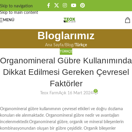
Skip to navigation
Skip to main content
MENÜ
Bloglarımız
Ana Sayfa
/
Blog
/
Türkçe
TÜRKÇE
Organomineral Gübre Kullanımında
Dikkat Edilmesi Gereken Çevresel
Faktörler
0
Teox Farm
Açık 16 Mart 2024
Organomineral gübre kullanımının çevresel etkileri ve doğru dozlama
konuları ele alınmaktadır. Organomineral gübre nedir ve avantajları
incelenmektedir.Organomineral gübre, organik ve mineral bileşenlerin
kombinasyonundan oluşan bir gübre çeşididir. Organik bileşenler