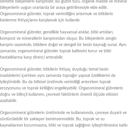
sentetik bileşenlerin karışımıdır. Bu gübre türü, organik madde ve mineral
bileşenlerin uygun oranlarda bir araya getirilmesiyle elde edilir.
Organomineral gübreler, toprak verimliliğini arttırmak ve bitkilerin
beslenme ihtiyaçlarını karşılamak için kullanılır.
Organomineral gübreler, genellikle hayvansal atıklar, bitki artıkları,
kompost ve minerallerin karışımından oluşur. Bu bileşenlerin zengin
karışımı sayesinde, bitkilere doğal ve dengeli bir besin kaynağı sunar. Aynı
zamanda, organomineral gübreler toprak kalitesini korur ve bitki
hastalıklarına karşı direnci arttırabilir.
Organomineral gübreler, bitkilerin ihtiyaç duyduğu temel besin
maddelerini içerirken aynı zamanda toprağın yapısal özelliklerini de
iyileştirebilir. Bu da bitkisel üretimde verimliliği arttırırken toprak
erozyonunu ve toprak kirliliğini engelleyebilir. Organomineral gübrelerin
doğru ve bilinçli kullanımı, çevresel faktörlerin önemli ölçüde etkisini
azaltabilir.
Organomineral gübrelerin üretiminde ve kullanımında, çevreye duyarlı ve
sürdürülebilir bir yaklaşım benimsenmelidir. Bu, toprak ve su
kaynaklarının korunmasına, bitki ve toprak sağlığının iyileştirilmesine katkı