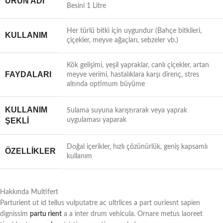
ÜRÜN ADI
Besini 1 Litre
Her türlü bitki için uygundur (Bahçe bitkileri,
KULLANIM
çiçekler, meyve ağaçları, sebzeler vb.)
Kök gelişimi, yeşil yapraklar, canlı çiçekler, artan
FAYDALARI
meyve verimi, hastalıklara karşı direnç, stres
altında optimum büyüme
KULLANIM
Sulama suyuna karıştırarak veya yaprak
ŞEKLI
uygulaması yaparak
Doğal içerikler, hızlı çözünürlük, geniş kapsamlı
ÖZELLIKLER
kullanım
Hakkında Multifert
Parturient ut id tellus vulputatre ac ultrlices a part ouriesnt sapien
dignissim
partu rient
a a inter drum vehicula. Ornare metus laoreet