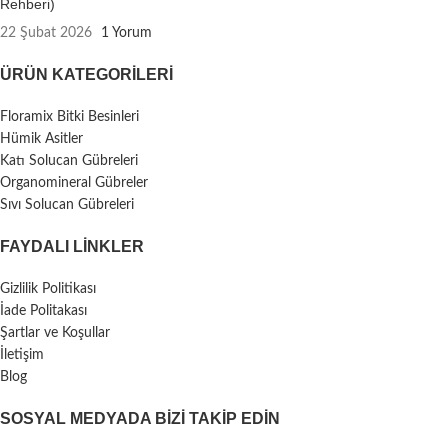
karşılaşılabilecek zorluklara karşı
Rehberi)
güçlendirir.
22 Şubat 2026
1 Yorum
ÜRÜN KATEGORILERI
Floramix Bitki Besinleri
Hümik Asitler
Katı Solucan Gübreleri
Organomineral Gübreler
Sıvı Solucan Gübreleri
FAYDALI LİNKLER
Gizlilik Politikası
İade Politakası
Şartlar ve Koşullar
İletişim
Blog
SOSYAL MEDYADA BIZI TAKIP EDIN