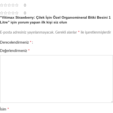
0
0
“Vitimax Strawberry: Çilek İçin Özel Organomineral Bitki Besini 1
Litre” için yorum yapan ilk kişi siz olun
*
E-posta adresiniz yayınlanmayacak.
Gerekli alanlar
ile işaretlenmişlerdir
*
Derecelendirmeniz
*
Değerlendirmeniz
*
İsim