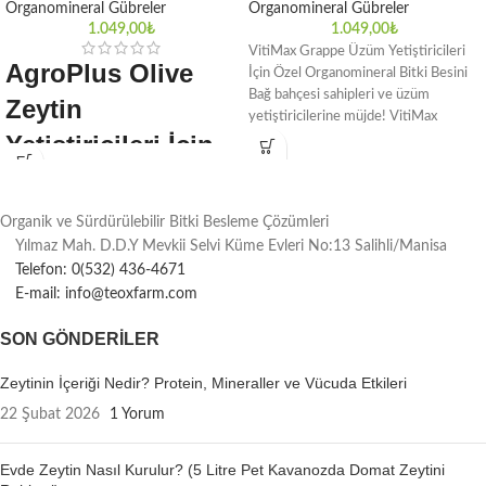
Organomineral Gübreler
Organomineral Gübreler
1.049,00
₺
1.049,00
₺
VitiMax Grappe Üzüm Yetiştiricileri
AgroPlus Olive
İçin Özel Organomineral Bitki Besini
Bağ bahçesi sahipleri ve üzüm
Zeytin
yetiştiricilerine müjde! VitiMax
Yetiştiricileri İçin
Grappe, üzümünüzün daha
Özel
Organomineral
Organik ve Sürdürülebilir Bitki Besleme Çözümleri
Bitki Besini 1 Litre
Yılmaz Mah. D.D.Y Mevkii Selvi Küme Evleri No:13 Salihli/Manisa
Telefon: 0(532) 436-4671
Zeytin ağaçlarının daha sağlıklı ve
E-mail: info@teoxfarm.com
verimli olmasını sağlamak üzere
tasarlanan AgroPlus Olive, çiftçilere
SON GÖNDERILER
özel geliştirilmiş bir bitki besinidir. Bu
besin, ağaçların ihtiyaç duyduğu temel
Zeytinin İçeriği Nedir? Protein, Mineraller ve Vücuda Etkileri
besinleri sağlayarak gelişimlerini
22 Şubat 2026
1 Yorum
destekler. Hem toprak kalitesini hem
de zeytin ağacının dayanıklılığını
artırarak, ürün elde ederken
Evde Zeytin Nasıl Kurulur? (5 Litre Pet Kavanozda Domat Zeytini