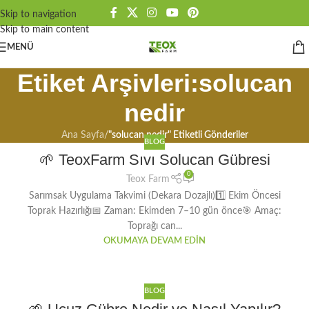
Skip to navigation
Skip to main content
MENÜ
Etiket Arşivleri:solucan
nedir
Ana Sayfa
/
"solucan nedir" Etiketli Gönderiler
BLOG
🌱 TeoxFarm Sıvı Solucan Gübresi
0
Teox Farm
Sarımsak Uygulama Takvimi (Dekara Dozajlı)1️⃣ Ekim Öncesi
Toprak Hazırlığı📅 Zaman: Ekimden 7–10 gün önce🎯 Amaç:
Toprağı can...
OKUMAYA DEVAM EDIN
BLOG