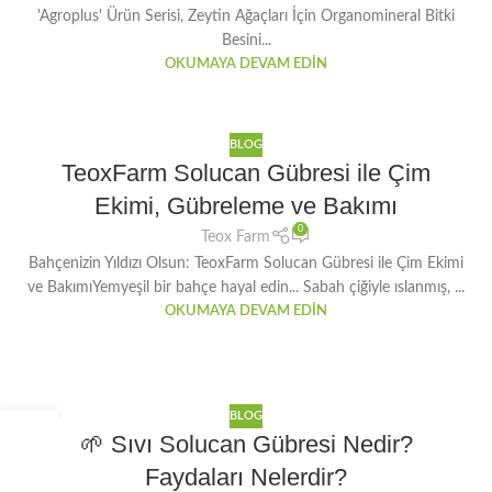
'Agroplus' Ürün Serisi, Zeytin Ağaçları İçin Organomineral Bitki
Besini...
OKUMAYA DEVAM EDIN
BLOG
TeoxFarm Solucan Gübresi ile Çim
Ekimi, Gübreleme ve Bakımı
0
Teox Farm
Bahçenizin Yıldızı Olsun: TeoxFarm Solucan Gübresi ile Çim Ekimi
ve BakımıYemyeşil bir bahçe hayal edin... Sabah çiğiyle ıslanmış, ...
OKUMAYA DEVAM EDIN
BLOG
08
🌱 Sıvı Solucan Gübresi Nedir?
TEM
Faydaları Nelerdir?