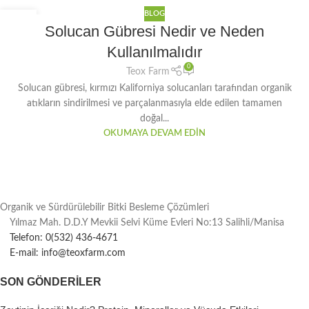
BLOG
16
Solucan Gübresi Nedir ve Neden
MAR
Kullanılmalıdır
0
Teox Farm
Solucan gübresi, kırmızı Kaliforniya solucanları tarafından organik
atıkların sindirilmesi ve parçalanmasıyla elde edilen tamamen
doğal...
OKUMAYA DEVAM EDIN
Organik ve Sürdürülebilir Bitki Besleme Çözümleri
Yılmaz Mah. D.D.Y Mevkii Selvi Küme Evleri No:13 Salihli/Manisa
Telefon: 0(532) 436-4671
E-mail: info@teoxfarm.com
SON GÖNDERILER