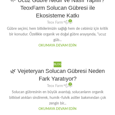
🌱 Ucuz Gübre Nedir ve Nasıl Yapılır?
TeoxFarm Solucan Gübresi ile
Ekosisteme Katkı
0
Teox Farm
Gübre seçimi, hem bitkilerimizin sağlığı hem de cebimiz için kritik
bir konudur. Özellikle organik ve doğal gübre arayışında, “ucuz
güb...
OKUMAYA DEVAM EDIN
BLOG
🌿 Vejeteryan Solucan Gübresi Neden
Fark Yaratıyor?
0
Teox Farm
Solucan gübresinin en büyük avantajı, solucanların organik
bitkisel atıkları sindirerek, humik–fulvik asitler bakımından çok
zengin bir...
OKUMAYA DEVAM EDIN