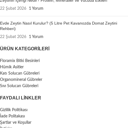
Zeytinin İçeriği Nedir? Protein, Mineraller ve Vücuda Etkileri
22 Şubat 2026
1 Yorum
Evde Zeytin Nasıl Kurulur? (5 Litre Pet Kavanozda Domat Zeytini
Rehberi)
22 Şubat 2026
1 Yorum
ÜRÜN KATEGORILERI
Floramix Bitki Besinleri
Hümik Asitler
Katı Solucan Gübreleri
Organomineral Gübreler
Sıvı Solucan Gübreleri
FAYDALI LİNKLER
Gizlilik Politikası
İade Politakası
Şartlar ve Koşullar