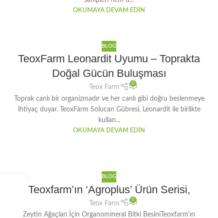
sahipleri hem d...
OKUMAYA DEVAM EDIN
BLOG
TeoxFarm Leonardit Uyumu – Toprakta
Doğal Gücün Buluşması
0
Teox Farm
Toprak canlı bir organizmadır ve her canlı gibi doğru beslenmeye
ihtiyaç duyar. TeoxFarm Solucan Gübresi, Leonardit ile birlikte
kullan...
OKUMAYA DEVAM EDIN
BLOG
27
Teoxfarm’ın ‘Agroplus’ Ürün Serisi,
EKI
0
Teox Farm
Zeytin Ağaçları İçin Organomineral Bitki BesiniTeoxfarm'ın