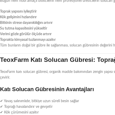
Bugün hem hobi amaçlı bitkicilerin hem profesyonel üreticilerin solucan g
Toprak yapısını iyileştirir
Kök gelişimini hızlandırır
Bitkinin strese dayanıklılığını artırır
Su tutma kapasitesini yükseltir
Verimi gözle görülür ölçüde artırır
Toprakta kimyasal tuzlanmayı azaltır
Tüm bunların doğal bir gübre ile sağlanması, solucan gübresinin değerini he
TeoxFarm Katı Solucan Gübresi: Topr
TeoxFarm katı solucan gübresi, organik madde bakımından zengin yapısı saye
çevirir.
Katı Solucan Gübresinin Avantajları
✔ Yavaş salınımlıdır, bitkiye uzun süreli besin sağlar
✔ Toprağı havalandırır ve gevşetir
✔ Kök çürümesini azaltır