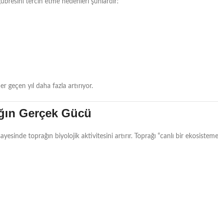
übresini tercih etme nedenleri şunlardır:
r geçen yıl daha fazla artırıyor.
ağın Gerçek Gücü
sinde toprağın biyolojik aktivitesini artırır. Toprağı “canlı bir ekosistem