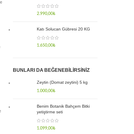
de
2.990,00
₺
Katı Solucan Gübresi 20 KG
1.650,00
₺
e
BUNLARI DA BEĞENEBILIRSINIZ
Zeytin (Domat zeytini) 5 kg
1.000,00
₺
Benim Botanik Bahçem Bitki
e
yetiştirme seti
1.099,00
₺