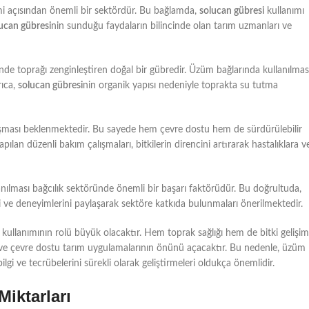
imi açısından önemli bir sektördür. Bu bağlamda,
solucan gübresi
kullanımı
ucan gübresi
nin sunduğu faydaların bilincinde olan tarım uzmanları ve
nde toprağı zenginleştiren doğal bir gübredir. Üzüm bağlarında kullanılmas
rıca,
solucan gübresi
nin organik yapısı nedeniyle toprakta su tutma
aşması beklenmektedir. Bu sayede hem çevre dostu hem de sürdürülebilir
apılan düzenli bakım çalışmaları, bitkilerin direncini artırarak hastalıklara v
anılması bağcılık sektöründe önemli bir başarı faktörüdür. Bu doğrultuda,
 ve deneyimlerini paylaşarak sektöre katkıda bulunmaları önerilmektedir.
kullanımının rolü büyük olacaktır. Hem toprak sağlığı hem de bitki gelişim
r ve çevre dostu tarım uygulamalarının önünü açacaktır. Bu nedenle, üzüm
gi ve tecrübelerini sürekli olarak geliştirmeleri oldukça önemlidir.
iktarları