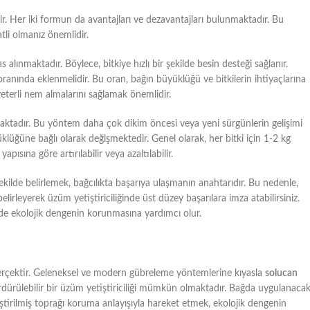
ir. Her iki formun da avantajları ve dezavantajları bulunmaktadır. Bu
li olmanız önemlidir.
lınmaktadır. Böylece, bitkiye hızlı bir şekilde besin desteği sağlanır.
 oranında eklenmelidir. Bu oran, bağın büyüklüğü ve bitkilerin ihtiyaçlarına
yeterli nem almalarını sağlamak önemlidir.
ktadır. Bu yöntem daha çok dikim öncesi veya yeni sürgünlerin gelişimi
üklüğüne bağlı olarak değişmektedir. Genel olarak, her bitki için 1-2 kg
apısına göre artırılabilir veya azaltılabilir.
ekilde belirlemek, bağcılıkta başarıya ulaşmanın anahtarıdır. Bu nedenle,
irleyerek üzüm yetiştiriciliğinde üst düzey başarılara imza atabilirsiniz.
 de ekolojik dengenin korunmasına yardımcı olur.
gerçektir. Geleneksel ve modern gübreleme yöntemlerine kıyasla
solucan
rdürülebilir bir üzüm yetiştiriciliği mümkün olmaktadır. Bağda uygulanaca
eştirilmiş toprağı koruma anlayışıyla hareket etmek, ekolojik dengenin