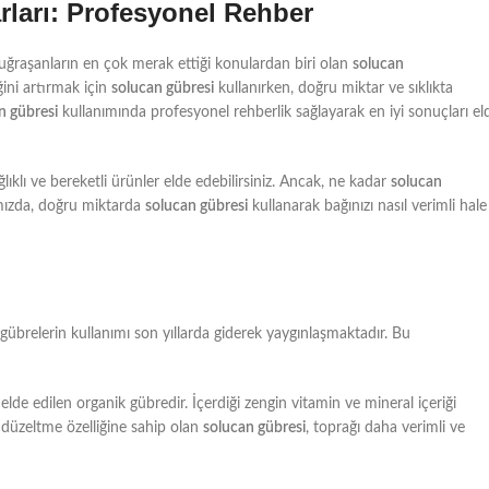
ları: Profesyonel Rehber
uğraşanların en çok merak ettiği konulardan biri olan
solucan
ğini artırmak için
solucan gübresi
kullanırken, doğru miktar ve sıklıkta
n gübresi
kullanımında profesyonel rehberlik sağlayarak en iyi sonuçları el
ıklı ve bereketli ürünler elde edebilirsiniz. Ancak, ne kadar
solucan
zımızda, doğru miktarda
solucan gübresi
kullanarak bağınızı nasıl verimli hale
gübrelerin kullanımı son yıllarda giderek yaygınlaşmaktadır. Bu
elde edilen organik gübredir. İçerdiği zengin vitamin ve mineral içeriği
ı düzeltme özelliğine sahip olan
solucan gübresi
, toprağı daha verimli ve