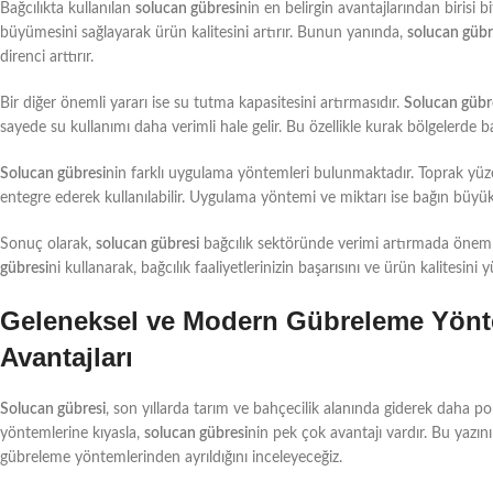
Bağcılıkta kullanılan
solucan gübresi
nin en belirgin avantajlarından birisi bit
büyümesini sağlayarak ürün kalitesini artırır. Bunun yanında,
solucan gübr
direnci arttırır.
Bir diğer önemli yararı ise su tutma kapasitesini artırmasıdır.
Solucan gübr
sayede su kullanımı daha verimli hale gelir. Bu özellikle kurak bölgelerde b
Solucan gübresi
nin farklı uygulama yöntemleri bulunmaktadır. Toprak yüzey
entegre ederek kullanılabilir. Uygulama yöntemi ve miktarı ise bağın büyükl
Sonuç olarak,
solucan gübresi
bağcılık sektöründe verimi artırmada önemli
gübresi
ni kullanarak, bağcılık faaliyetlerinizin başarısını ve ürün kalitesini yü
Geleneksel ve Modern Gübreleme Yönt
Avantajları
Solucan gübresi
, son yıllarda tarım ve bahçecilik alanında giderek daha 
yöntemlerine kıyasla,
solucan gübresi
nin pek çok avantajı vardır. Bu yaz
gübreleme yöntemlerinden ayrıldığını inceleyeceğiz.