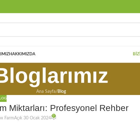
IMIZ
HAKKIMIZDA
BIZ
Bloglarımız
Ana Sayfa
/
Blog
LOG
 Miktarları: Profesyonel Rehber
0
ox Farm
Açık 30 Ocak 2024