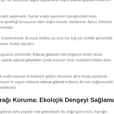
biridir. Bu yazımızda, bağda uygulanacak doğru
solucan gübresi
miktarının
 analizi yapılmalıdır. Toprak analizi sayesinde toprağınızdaki besin
z gerektiği konusunda daha doğru kararlar alabilirsiniz. Ayrıca, bitkinizin
nemlidir.
 önerilmektedir. Bununla birlikte, bu oran her bağ için farklılık gösterebilir
anız faydalı olacaktır.
 uygulama yöntemidir.
Solucan gübresi
ni kök bölgesine direkt olarak
Bu sayede
solucan gübresi
nin içinde bulunan besin maddeleri bitkiye daha
ak analizi yapmak ve bitkinizin gelişim dönemine göre dozajı ayarlamak
utmayın ki, uygun miktarda
solucan gübresi
kullanımı ile hem bağlarınızdaki
abilirsiniz.
oprağı Koruma: Ekolojik Dengeyi Sağlam
a giderek daha popüler hale gelmektedir. Bu doğal gübre türü, toprağın