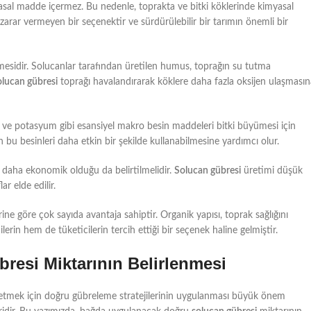
sal madde içermez. Bu nedenle, toprakta ve bitki köklerinde kimyasal
arar vermeyen bir seçenektir ve sürdürülebilir bir tarımın önemli bir
irmesidir. Solucanlar tarafından üretilen humus, toprağın su tutma
olucan gübresi
toprağı havalandırarak köklere daha fazla oksijen ulaşmasın
or ve potasyum gibi esansiyel makro besin maddeleri bitki büyümesi için
 bu besinleri daha etkin bir şekilde kullanabilmesine yardımcı olur.
daha ekonomik olduğu da belirtilmelidir.
Solucan gübresi
üretimi düşük
r elde edilir.
 göre çok sayıda avantaja sahiptir. Organik yapısı, toprak sağlığını
lerin hem de tüketicilerin tercih ettiği bir seçenek haline gelmiştir.
esi Miktarının Belirlenmesi
de etmek için doğru gübreleme stratejilerinin uygulanması büyük önem