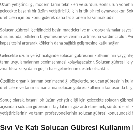
Üzüm yetiştiriciliği, modern tarım teknikleri ve sürdürülebilir ürün yönet
gelecekte başarılı bir üzüm yetiştiriciliği için kritik bir rol oynayacaktır.
Sol
üreticileri için bu konu giderek daha fazla önem kazanmaktadır.
Solucan gübresi
, içeriğindeki besin maddeleri ve mikroorganizmalar sayesi
durumunda, bitkilerin büyümesine ve verimin artmasına yardımcı olur. Ay
kapasitesini artırarak köklerin daha sağlıklı gelişmesine katkı sağlar.
Gelecekte üzüm yetiştiriciliğinde
solucan gübresi
nin kullanımının yaygınl
tarım uygulamalarının benimsenmesi kolaylaşacaktır.
Solucan gübresi
ile y
zararlılara karşı daha güçlü hale gelmelerine destek olacaktır.
Özellikle organik tarımın benimsendiği bölgelerde,
solucan gübresi
nin kull
üreticilere ve tarım uzmanlarına
solucan gübresi
kullanımı konusunda bilgi
Sonuç olarak, başarılı bir üzüm yetiştiriciliği için gelecekte
solucan gübresi
açısından
solucan gübresi
nin faydalarını göz ardı etmemek, sürdürülebili
yetiştiricilerinin ve tarım profesyonellerinin
solucan gübresi
konusundaki bil
Sıvı Ve Katı Solucan Gübresi Kullanım M