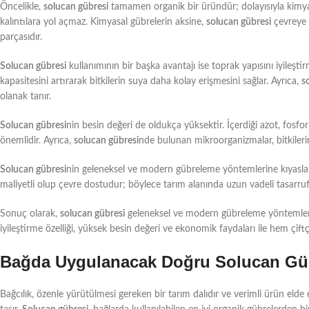
Öncelikle,
solucan gübresi
tamamen organik bir üründür; dolayısıyla kimya
kalıntılara yol açmaz. Kimyasal gübrelerin aksine,
solucan gübresi
çevreye z
parçasıdır.
Solucan gübresi
kullanımının bir başka avantajı ise toprak yapısını iyileşt
kapasitesini artırarak bitkilerin suya daha kolay erişmesini sağlar. Ayrıca,
s
olanak tanır.
Solucan gübresi
nin besin değeri de oldukça yüksektir. İçerdiği azot, fosf
önemlidir. Ayrıca,
solucan gübresi
nde bulunan mikroorganizmalar, bitkilerin
Solucan gübresi
nin geleneksel ve modern gübreleme yöntemlerine kıyasla 
maliyetli olup çevre dostudur; böylece tarım alanında uzun vadeli tasarrufla
Sonuç olarak,
solucan gübresi
geleneksel ve modern gübreleme yöntemlerine
iyileştirme özelliği, yüksek besin değeri ve ekonomik faydaları ile hem çiftçi
Bağda Uygulanacak Doğru Solucan Gübr
Bağcılık, özenle yürütülmesi gereken bir tarım dalıdır ve verimli ürün el