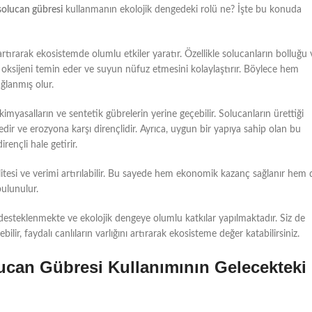
solucan gübresi
kullanmanın ekolojik dengedeki rolü ne? İşte bu konuda
i artırarak ekosistemde olumlu etkiler yaratır. Özellikle solucanların bolluğu 
u oksijeni temin eder ve suyun nüfuz etmesini kolaylaştırır. Böylece hem
ğlanmış olur.
 kimyasalların ve sentetik gübrelerin yerine geçebilir. Solucanların ürettiği
ir ve erozyona karşı dirençlidir. Ayrıca, uygun bir yapıya sahip olan bu
rençli hale getirir.
alitesi ve verimi artırılabilir. Bu sayede hem ekonomik kazanç sağlanır hem 
bulunulur.
r desteklenmekte ve ekolojik dengeye olumlu katkılar yapılmaktadır. Siz de
ilir, faydalı canlıların varlığını artırarak ekosisteme değer katabilirsiniz.
Solucan Gübresi Kullanımının Gelecekteki