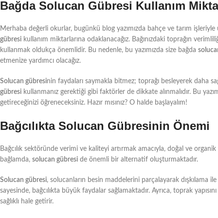
Bağda Solucan Gübresi Kullanım Miktar
Merhaba değerli okurlar, bugünkü blog yazımızda bahçe ve tarım işleriyle 
gübresi
kullanım miktarlarına odaklanacağız. Bağınızdaki toprağın verimlili
kullanmak oldukça önemlidir. Bu nedenle, bu yazımızda size bağda
soluca
etmenize yardımcı olacağız.
Solucan gübresi
nin faydaları saymakla bitmez; toprağı besleyerek daha sağl
gübresi
kullanmanız gerektiği gibi faktörler de dikkate alınmalıdır. Bu ya
getireceğinizi öğreneceksiniz. Hazır mısınız? O halde başlayalım!
Bağcılıkta Solucan Gübresinin Önemi
Bağcılık sektöründe verimi ve kaliteyi artırmak amacıyla, doğal ve organik 
bağlamda,
solucan gübresi
de önemli bir alternatif oluşturmaktadır.
Solucan gübresi
, solucanların besin maddelerini parçalayarak dışkılama ile 
sayesinde, bağcılıkta büyük faydalar sağlamaktadır. Ayrıca, toprak yapısın
sağlıklı hale getirir.