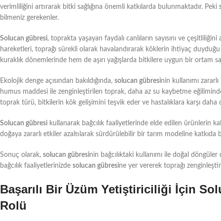
verimliliğini artırarak bitki sağlığına önemli katkılarda bulunmaktadır. Peki
bilmeniz gerekenler.
Solucan gübresi
, toprakta yaşayan faydalı canlıların sayısını ve çeşitliliğin
hareketleri, toprağı sürekli olarak havalandırarak köklerin ihtiyaç duyduğ
kuraklık dönemlerinde hem de aşırı yağışlarda bitkilere uygun bir ortam sa
Ekolojik denge açısından bakıldığında,
solucan gübresi
nin kullanımı zararlı
humus maddesi ile zenginleştirilen toprak, daha az su kaybetme eğiliminded
toprak türü, bitkilerin kök gelişimini teşvik eder ve hastalıklara karşı daha di
Solucan gübresi
kullanarak bağcılık faaliyetlerinde elde edilen ürünlerin k
doğaya zararlı etkiler azaltılarak sürdürülebilir bir tarım modeline katkıda 
Sonuç olarak,
solucan gübresi
nin bağcılıktaki kullanımı ile doğal döngüle
bağcılık faaliyetlerinizde
solucan gübresi
ne yer vererek toprağı zenginleştireb
Başarılı Bir Üzüm Yetiştiriciliği İçin 
Rolü