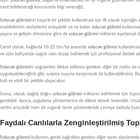
taşır.
Solucan gübresi
, bağlarda kullanılabilen en iyi organik gübrelerden 
nasıl belirleneceği konusunda bilgi vereceğiz.
Solucan gübresi
nin başarılı bir şekilde kullanılması için ilk olarak toprağın
maddelerinin seviyelerini anlayabilir ve ne kadar
solucan gübresi
kullanmanı
yaşına ve gelişim dönemine göre de
solucan gübresi
miktarını ayarlamak ö
Genel olarak, bağlarda 10-20 ton/ha arasında
solucan gübresi
kullanılması
ve sizin bahçenize uygun olan dozajı belirlemek için profesyonel destek alm
Solucan gübresi
ni uygularken dikkat edilmesi gereken diğer bir nokta ise
uygulayabileceğiniz gibi, sulama suyuna karıştırarak da kullanabilirsiniz. 
hızlı ve etkili bir şekilde ulaşacaktır.
Sonuç olarak, bağda doğru
solucan gübresi
miktarını belirlemek için topr
gereklidir. Ayrıca, uygulama yöntemlerine de dikkat etmek önemlidir. Un
verimi artırabilir hem de organik tarım yöntemleriyle çevreye katkıda bulun
Faydalı Canlılarla Zenginleştirilmiş T
Solucan gübresi
kullanımı, gerek bağcılıkta gerekse diğer tarım alanlarınd