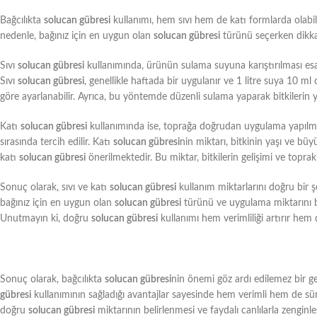
Bağcılıkta
solucan gübresi
kullanımı, hem sıvı hem de katı formlarda olabil
nedenle, bağınız için en uygun olan
solucan gübresi
türünü seçerken dikkat
Sıvı
solucan gübresi
kullanımında, ürünün sulama suyuna karıştırılması esas a
Sıvı
solucan gübresi
, genellikle haftada bir uygulanır ve 1 litre suya 10 ml
göre ayarlanabilir. Ayrıca, bu yöntemde düzenli sulama yaparak bitkilerin 
Katı
solucan gübresi
kullanımında ise, toprağa doğrudan uygulama yapılma
sırasında tercih edilir. Katı
solucan gübresi
nin miktarı, bitkinin yaşı ve büy
katı
solucan gübresi
önerilmektedir. Bu miktar, bitkilerin gelişimi ve toprak y
Sonuç olarak, sıvı ve katı
solucan gübresi
kullanım miktarlarını doğru bir ş
bağınız için en uygun olan
solucan gübresi
türünü ve uygulama miktarını bel
Unutmayın ki, doğru
solucan gübresi
kullanımı hem verimliliği artırır hem
Sonuç olarak, bağcılıkta
solucan gübresi
nin önemi göz ardı edilemez bir 
gübresi
kullanımının sağladığı avantajlar sayesinde hem verimli hem de sü
doğru
solucan gübresi
miktarının belirlenmesi ve faydalı canlılarla zenginl