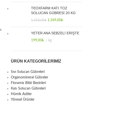
TEOXFARM KATI TOZ
SOLUCAN GÜBRESİ 20 KG
1.349,00
₺
1.450,00
₺
a
YETER ANA SEBZELİ ERİŞTE
199,00
₺
kg
ÜRÜN KATEGORILERIMIZ
Sıvı Solucan Gübreleri
Organomineral Gübreler
Floramix Bitki Besinleri
Katı Solucan Gübreleri
Hümik Asitler
Yöresel Ürünler