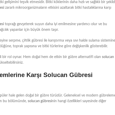
ki gelişimini teşvik etmesidir. Bitki köklerinin daha hızlı ve sağlıklı bir şekil
esi
zararlı mikroorganizmaların etkisini azaltarak bitki hastalıklarına karşı
esi
toprağı gevşeterek suyun daha iyi emilmesine yardımcı olur ve bu
ağcılık yapanlar için büyük önem taşır.
ine serpme, çiftlik gübresi ile karıştırma veya sıvı halde sulama sistemin
üğüne, toprak yapısına ve bitki türlerine göre değişkenlik gösterebilir.
 bir rol oynar. Hem doğal hem de etkin bir gübre alternatifi olan
solucan
kseltebilirsiniz.
emlerine Karşı Solucan Gübresi
popüler hale gelen doğal bir gübre türüdür. Geleneksel ve modern gübrelem
ının bu bölümünde,
solucan gübresi
nin hangi özellikleri sayesinde diğer