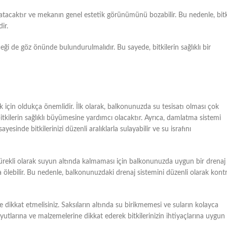
atacaktır ve mekanın genel estetik görünümünü bozabilir. Bu nedenle, bitk
ir.
eceği de göz önünde bulundurulmalıdır. Bu sayede, bitkilerin sağlıklı bir
mak için oldukça önemlidir. İlk olarak, balkonunuzda su tesisatı olması çok
 bitkilerin sağlıklı büyümesine yardımcı olacaktır. Ayrıca, damlatma sistemi
esinde bitkilerinizi düzenli aralıklarla sulayabilir ve su israfını
 sürekli olarak suyun altında kalmaması için balkonunuzda uygun bir drenaj
nla ölebilir. Bu nedenle, balkonunuzdaki drenaj sistemini düzenli olarak kont
 dikkat etmelisiniz. Saksıların altında su birikmemesi ve suların kolayca
 boyutlarına ve malzemelerine dikkat ederek bitkilerinizin ihtiyaçlarına uygun