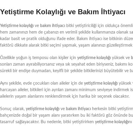
Yetiştirme Kolaylığı ve Bakım İhtiyacı
Yetiştirme kolaylığı
ve
bakım ihtiyacı
bitki yetiştiriciliği için oldukça önem
hem zamanınızı hem de çabanızı en verimli şekilde kullanmanıza olanak sağl
kadar basit ve pratik olduğunu ifade eder. Bakım ihtiyacı ise bitkinin düzenl
faktörü dikkate alarak bitki seçimi yapmak, yaşam alanınızı güzelleştirmek
Özellikle yoğun iş temposu olan kişiler için
yetiştirme kolaylığı
yüksek ve
b
sonları zaman ayırabiliyorsanız veya sık seyahat eden biriyseniz, bakımı kolay
sürekli bir endişe duymadan, keyifli bir şekilde bitkilerinizi büyütebilir ve b
Aynı şekilde, evde çocukları olan aileler için de
yetiştirme kolaylığı
yüksek
harcayan aileler, bitkileri için ayrılan zamanı minimum seviyeye indirmek i
ailelerin yaşam alanlarını renklendirmek için harika bir seçenek olacaktır.
Sonuç olarak,
yetiştirme kolaylığı
ve
bakım ihtiyacı
herkesin bitki yetiştir
bahçenizde doğal bir yaşam alanı yaratırken bu iki faktörü göz önünde 
tasarruf sağlayacaktır. Bu nedenle, bitki yetiştirirken
yetiştirme kolaylığı
nı