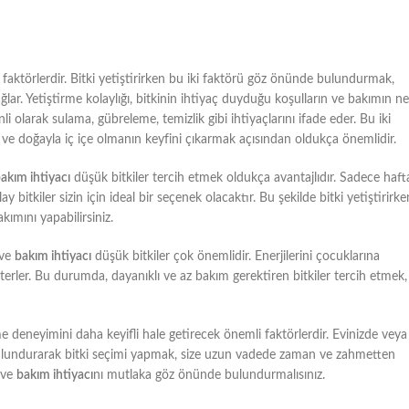
li faktörlerdir. Bitki yetiştirirken bu iki faktörü göz önünde bulundurmak,
ar. Yetiştirme kolaylığı, bitkinin ihtiyaç duyduğu koşulların ve bakımın ne
i olarak sulama, gübreleme, temizlik gibi ihtiyaçlarını ifade eder. Bu iki
 ve doğayla iç içe olmanın keyfini çıkarmak açısından oldukça önemlidir.
akım ihtiyacı
düşük bitkiler tercih etmek oldukça avantajlıdır. Sadece haft
 bitkiler sizin için ideal bir seçenek olacaktır. Bu şekilde bitki yetiştirirke
akımını yapabilirsiniz.
 ve
bakım ihtiyacı
düşük bitkiler çok önemlidir. Enerjilerini çocuklarına
sterler. Bu durumda, dayanıklı ve az bakım gerektiren bitkiler tercih etmek,
me deneyimini daha keyifli hale getirecek önemli faktörlerdir. Evinizde veya
bulundurarak bitki seçimi yapmak, size uzun vadede zaman ve zahmetten
 ve
bakım ihtiyacı
nı mutlaka göz önünde bulundurmalısınız.