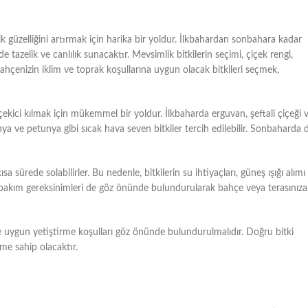
k güzelliğini artırmak için harika bir yoldur. İlkbahardan sonbahara kadar
e tazelik ve canlılık sunacaktır. Mevsimlik bitkilerin seçimi, çiçek rengi,
Bahçenizin iklim ve toprak koşullarına uygun olacak bitkileri seçmek,
ekici kılmak için mükemmel bir yoldur. İlkbaharda erguvan, şeftali çiçeği 
onya ve petunya gibi sıcak hava seven bitkiler tercih edilebilir. Sonbaharda 
 sürede solabilirler. Bu nedenle, bitkilerin su ihtiyaçları, güneş ışığı alımı
erin bakım gereksinimleri de göz önünde bulundurularak bahçe veya terasınıza
 ve uygun yetiştirme koşulları göz önünde bulundurulmalıdır. Doğru bitki
me sahip olacaktır.