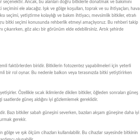
ir seçenektir. Ancak, bu alanları doğru bitkilerle donatmak ve bakımını
eçimini ele alacağız. Işık ve gölge koşulları, toprak ve su ihtiyaçları, hava
ı seçimi, yetiştirme kolaylığı ve bakım ihtiyacı, mevsimlik bitkiler, etrafı
ğru bitki seçimi konusunda rehberlik etmeyi amaçlıyoruz. Bu rehberi takip
 çıkarırken, göz alıcı bir görünüm elde edebilirsiniz. Artık şehirde
emli faktörlerden biridir. Bitkilerin fotozentez yapabilmeleri için yeterli
emli bir rol oynar. Bu nedenle balkon veya terasınızda bitki yetiştirirken
işirler. Özellikle sıcak iklimlerde dikilen bitkiler, öğleden sonraları güneş
i saatlerde güneş aldığını iyi gözlemlemek gereklidir.
dir. Bazı bitkiler sabah güneşini severken, bazıları akşam güneşine daha iyi
urmak gerekir.
in gölge ve ışık ölçüm cihazları kullanılabilir. Bu cihazlar sayesinde bitkinin
ardımcı olunabilir.