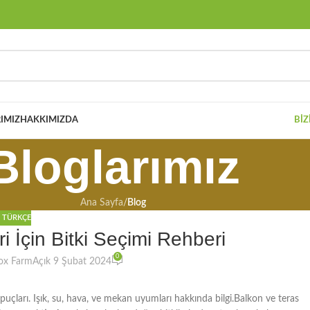
IMIZ
HAKKIMIZDA
BIZ
Bloglarımız
Ana Sayfa
/
Blog
,
TÜRKÇE
i İçin Bitki Seçimi Rehberi
0
ox Farm
Açık 9 Şubat 2024
ipuçları. Işık, su, hava, ve mekan uyumları hakkında bilgi.Balkon ve teras