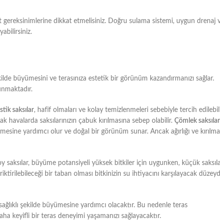
sat gereksinimlerine dikkat etmelisiniz. Doğru sulama sistemi, uygun drenaj 
yabilirsiniz.
kilde büyümesini ve terasınıza estetik bir görünüm kazandırmanızı sağlar.
unmaktadır.
stik saksılar
, hafif olmaları ve kolay temizlenmeleri sebebiyle tercih edilebili
ak havalarda saksılarınızın çabuk kırılmasına sebep olabilir.
Çömlek saksılar
üyümesine yardımcı olur ve doğal bir görünüm sunar. Ancak ağırlığı ve kırılma
boy saksılar, büyüme potansiyeli yüksek bitkiler için uygunken, küçük saksıl
riktirilebileceği bir taban olması bitkinizin su ihtiyacını karşılayacak düzey
n sağlıklı şekilde büyümesine yardımcı olacaktır. Bu nedenle teras
ha keyifli bir teras deneyimi yaşamanızı sağlayacaktır.