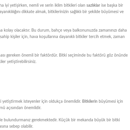
a iyi yetişirken, nemli ve serin iklim bitkileri olan
sazlıklar
ise başka bir
nıklılığını dikkate almak, bitkilerinizin sağlıklı bir şekilde büyümesi ve
e daha kolay olacaktır. Bu durum, bahçe veya balkonunuzda zamanınızı daha
ahip kişiler için, hava koşullarına dayanıklı bitkiler tercih etmek, zaman
ınması gereken önemli bir faktördür. Bitki seçiminde bu faktörü göz önünde
 yetiştirebilirsiniz.
i yetiştirmek isteyenler için oldukça önemlidir.
Bitkilerin
büyümesi için
ümü açısından önemlidir.
de bulundurmanız gerekmektedir. Küçük bir mekanda büyük bir bitki
sına sebep olabilir.