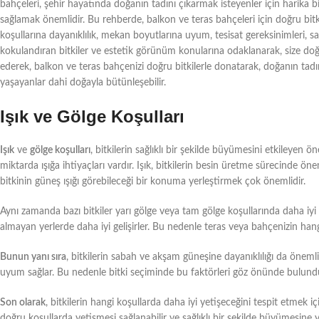
bahçeleri, şehir hayatında doğanın tadını çıkarmak isteyenler için harika b
sağlamak önemlidir. Bu rehberde, balkon ve teras bahçeleri için doğru bitki s
koşullarına dayanıklılık, mekan boyutlarına uyum, tesisat gereksinimleri, saks
kokulandıran bitkiler ve estetik görünüm konularına odaklanarak, size do
ederek, balkon ve teras bahçenizi doğru bitkilerle donatarak, doğanın tadını
yaşayanlar dahi doğayla bütünleşebilir.
Işık ve Gölge Koşulları
Işık
ve
gölge koşulları
, bitkilerin sağlıklı bir şekilde büyümesini etkileyen ön
miktarda ışığa ihtiyaçları vardır. Işık, bitkilerin besin üretme sürecinde ön
bitkinin güneş ışığı görebileceği bir konuma yerleştirmek çok önemlidir.
Aynı zamanda bazı bitkiler yarı gölge veya tam gölge koşullarında daha iyi yet
almayan yerlerde daha iyi gelişirler. Bu nedenle teras veya bahçenizin hang
Bunun yanı sıra
, bitkilerin sabah ve akşam güneşine dayanıklılığı da önemli
uyum sağlar. Bu nedenle bitki seçiminde bu faktörleri göz önünde bulund
Son olarak
, bitkilerin hangi koşullarda daha iyi yetişeceğini tespit etmek iç
doğru koşullarda yetişmesi sağlanabilir ve sağlıklı bir şekilde büyümesine y