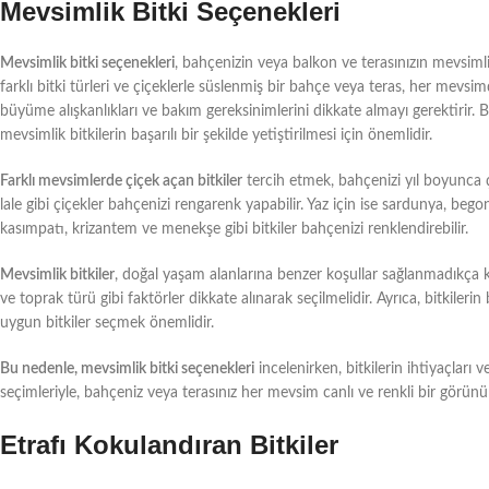
Mevsimlik Bitki Seçenekleri
Mevsimlik bitki seçenekleri
, bahçenizin veya balkon ve terasınızın mevsimli
farklı bitki türleri ve çiçeklerle süslenmiş bir bahçe veya teras, her mevsimd
büyüme alışkanlıkları ve bakım gereksinimlerini dikkate almayı gerektirir. 
mevsimlik bitkilerin başarılı bir şekilde yetiştirilmesi için önemlidir.
Farklı mevsimlerde çiçek açan bitkiler
tercih etmek, bahçenizi yıl boyunca ç
lale gibi çiçekler bahçenizi rengarenk yapabilir. Yaz için ise sardunya, beg
kasımpatı, krizantem ve menekşe gibi bitkiler bahçenizi renklendirebilir.
Mevsimlik bitkiler
, doğal yaşam alanlarına benzer koşullar sağlanmadıkça kısa
ve toprak türü gibi faktörler dikkate alınarak seçilmelidir. Ayrıca, bitkil
uygun bitkiler seçmek önemlidir.
Bu nedenle, mevsimlik bitki seçenekleri
incelenirken, bitkilerin ihtiyaçları
seçimleriyle, bahçeniz veya terasınız her mevsim canlı ve renkli bir görünü
Etrafı Kokulandıran Bitkiler