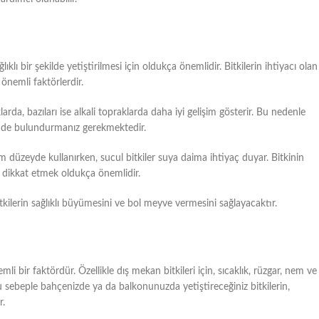
klı bir şekilde yetiştirilmesi için oldukça önemlidir. Bitkilerin ihtiyacı olan
önemli faktörlerdir.
larda, bazıları ise alkali topraklarda daha iyi gelişim gösterir. Bu nedenle
nünde bulundurmanız gerekmektedir.
mum düzeyde kullanırken, sucul bitkiler suya daima ihtiyaç duyar. Bitkinin
e dikkat etmek oldukça önemlidir.
tkilerin sağlıklı büyümesini ve bol meyve vermesini sağlayacaktır.
mli bir faktördür. Özellikle dış mekan bitkileri için, sıcaklık, rüzgar, nem ve
 Bu sebeple bahçenizde ya da balkonunuzda yetiştireceğiniz bitkilerin,
r.