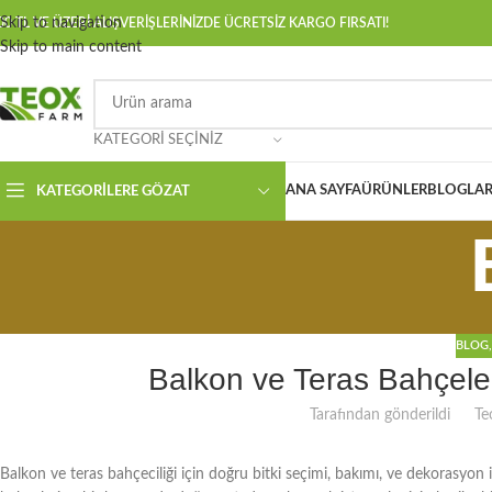
Skip to navigation
00 TL VE ÜZERİ ALIŞVERİŞLERİNİZDE ÜCRETSİZ KARGO FIRSATI!
Skip to main content
KATEGORI SEÇINIZ
ANA SAYFA
ÜRÜNLER
BLOGLAR
KATEGORILERE GÖZAT
BLOG
Balkon ve Teras Bahçeler
Tarafından gönderildi
Te
Balkon ve teras bahçeciliği için doğru bitki seçimi, bakımı, ve dekorasyon 