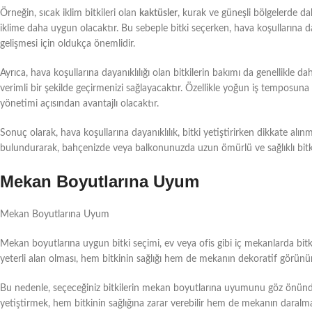
Örneğin, sıcak iklim bitkileri olan
kaktüsler
, kurak ve güneşli bölgelerde dah
iklime daha uygun olacaktır. Bu sebeple bitki seçerken, hava koşullarına daya
gelişmesi için oldukça önemlidir.
Ayrıca, hava koşullarına dayanıklılığı olan bitkilerin bakımı da genellikl
verimli bir şekilde geçirmenizi sağlayacaktır. Özellikle yoğun iş temposuna s
yönetimi açısından avantajlı olacaktır.
Sonuç olarak, hava koşullarına dayanıklılık, bitki yetiştirirken dikkate al
bulundurarak, bahçenizde veya balkonunuzda uzun ömürlü ve sağlıklı bitkiler
Mekan Boyutlarına Uyum
Mekan Boyutlarına Uyum
Mekan boyutlarına uygun bitki seçimi, ev veya ofis gibi iç mekanlarda bitk
yeterli alan olması, hem bitkinin sağlığı hem de mekanın dekoratif görün
Bu nedenle, seçeceğiniz bitkilerin mekan boyutlarına uyumunu göz önün
yetiştirmek, hem bitkinin sağlığına zarar verebilir hem de mekanın daralma