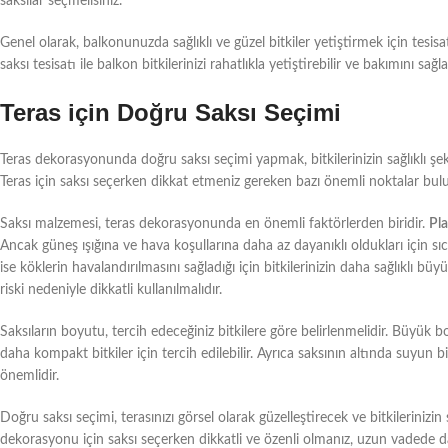
saksılar seçmelisiniz.
Genel olarak, balkonunuzda sağlıklı ve güzel bitkiler yetiştirmek için tesi
saksı tesisatı ile balkon bitkilerinizi rahatlıkla yetiştirebilir ve bakımını sağla
Teras için Doğru Saksı Seçimi
Teras dekorasyonunda doğru saksı seçimi yapmak, bitkilerinizin sağlıklı şe
Teras için saksı seçerken dikkat etmeniz gereken bazı önemli noktalar bul
Saksı malzemesi, teras dekorasyonunda en önemli faktörlerden biridir.
Pla
Ancak güneş ışığına ve hava koşullarına daha az dayanıklı oldukları için sıc
ise köklerin havalandırılmasını sağladığı için bitkilerinizin daha sağlıklı b
riski nedeniyle dikkatli kullanılmalıdır.
Saksıların boyutu, tercih edeceğiniz bitkilere göre belirlenmelidir. Büyük 
daha kompakt bitkiler için tercih edilebilir. Ayrıca saksının altında suyun bi
önemlidir.
Doğru saksı seçimi, terasınızı görsel olarak güzelleştirecek ve bitkilerinizi
dekorasyonu için saksı seçerken dikkatli ve özenli olmanız, uzun vadede da