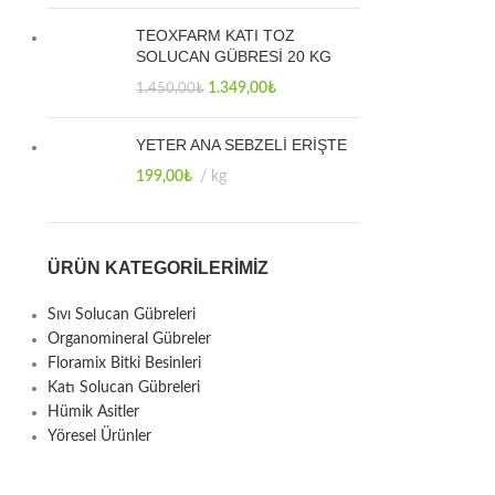
TEOXFARM KATI TOZ
SOLUCAN GÜBRESİ 20 KG
1.349,00
₺
1.450,00
₺
YETER ANA SEBZELİ ERİŞTE
199,00
₺
kg
ÜRÜN KATEGORILERIMIZ
Sıvı Solucan Gübreleri
Organomineral Gübreler
Floramix Bitki Besinleri
Katı Solucan Gübreleri
Hümik Asitler
Yöresel Ürünler