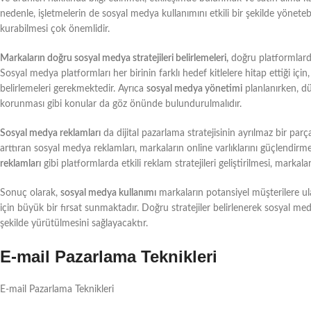
nedenle, işletmelerin de sosyal medya kullanımını etkili bir şekilde yönetebil
kurabilmesi çok önemlidir.
Markaların doğru sosyal medya stratejileri belirlemeleri,
doğru platformlarda
Sosyal medya platformları her birinin farklı hedef kitlelere hitap ettiği için, 
belirlemeleri gerekmektedir. Ayrıca
sosyal medya yönetimi
planlanırken, düz
korunması gibi konular da göz önünde bulundurulmalıdır.
Sosyal medya reklamları
da dijital pazarlama stratejisinin ayrılmaz bir pa
arttıran sosyal medya reklamları, markaların online varlıklarını güçlendirm
reklamları
gibi platformlarda etkili reklam stratejileri geliştirilmesi, marka
Sonuç olarak,
sosyal medya kullanımı
markaların potansiyel müşterilere ulaş
için büyük bir fırsat sunmaktadır. Doğru stratejiler belirlenerek sosyal me
şekilde yürütülmesini sağlayacaktır.
E-mail Pazarlama Teknikleri
E-mail Pazarlama Teknikleri