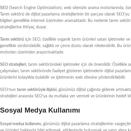
SEO
(Search Engine Optimization), web sitenizin arama motorlarında, özell
Tarım sektörü de dijital pazarlama stratejilerinin bir parçası olarak SEO’yu 
bilgileri genellikle internet üzerinden aramaktadır. Bu nedenle tarım sektö
stratejilerine ihtiyaç duyar.
Tarım sektörü
için SEO, özellikle organik tarım ürünleri satan işletmeler ve
genellikle sürdürülebilir, sağlıklı ve çevre dostu olarak nitelendirilir. Bu ürü
motorları üzerinden araştırmaktadır.
SEO stratejileri
, tarım sektöründeki işletmeler için de önemlidir. Özellikle 
çalışmaları, tarım sektöründe faaliyet gösteren işletmelerin dijital pazarlam
ürünlerini kolaylıkla bulabilir ve işletmenin web sitesine yönlendirilebilir.
SEO’nun
tarım sektörüyle ilişkisi
, günümüz dijital çağında giderek artmaktad
stratejileri arasında SEO’ya da mutlaka yer vermeli ve ürünlerinin hedef kit
Sosyal Medya Kullanımı
Sosyal medya kullanımı
, günümüz dijital pazarlama stratejilerinin vazgeçilm
ve ürünleri hakkında bilgi edinmek, etkileşimde bulunmak ve satın alma ka