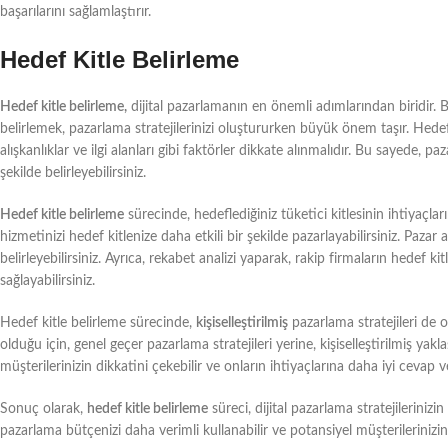
başarılarını sağlamlaştırır.
Hedef Kitle Belirleme
Hedef kitle belirleme,
dijital pazarlamanın en önemli adımlarından biridir. B
belirlemek, pazarlama stratejilerinizi oluştururken büyük önem taşır. Hedef
alışkanlıklar ve ilgi alanları gibi faktörler dikkate alınmalıdır. Bu sayede, p
şekilde belirleyebilirsiniz.
Hedef kitle belirleme
sürecinde, hedeflediğiniz tüketici kitlesinin ihtiyaçl
hizmetinizi hedef kitlenize daha etkili bir şekilde pazarlayabilirsiniz. Pazar 
belirleyebilirsiniz. Ayrıca, rekabet analizi yaparak, rakip firmaların hedef ki
sağlayabilirsiniz.
Hedef kitle belirleme sürecinde,
kişiselleştirilmiş
pazarlama stratejileri de ol
olduğu için, genel geçer pazarlama stratejileri yerine, kişiselleştirilmiş yak
müşterilerinizin dikkatini çekebilir ve onların ihtiyaçlarına daha iyi cevap ve
Sonuç olarak,
hedef kitle belirleme
süreci, dijital pazarlama stratejileriniz
pazarlama bütçenizi daha verimli kullanabilir ve potansiyel müşterilerinizin di