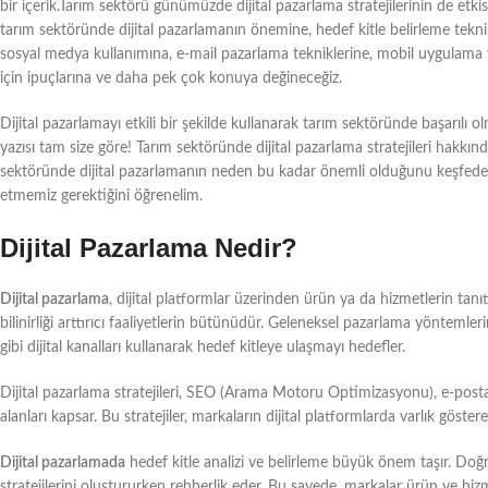
bir içerik.Tarım sektörü günümüzde dijital pazarlama stratejilerinin de etkis
tarım sektöründe dijital pazarlamanın önemine, hedef kitle belirleme teknik
sosyal medya kullanımına, e-mail pazarlama tekniklerine, mobil uygulama yön
için ipuçlarına ve daha pek çok konuya değineceğiz.
Dijital pazarlamayı etkili bir şekilde kullanarak tarım sektöründe başarılı o
yazısı tam size göre! Tarım sektöründe dijital pazarlama stratejileri hakkınd
sektöründe dijital pazarlamanın neden bu kadar önemli olduğunu keşfedelim 
etmemiz gerektiğini öğrenelim.
Dijital Pazarlama Nedir?
Dijital pazarlama
, dijital platformlar üzerinden ürün ya da hizmetlerin tanıt
bilinirliği arttırıcı faaliyetlerin bütünüdür. Geleneksel pazarlama yöntemlerin
gibi dijital kanalları kullanarak hedef kitleye ulaşmayı hedefler.
Dijital pazarlama stratejileri, SEO (Arama Motoru Optimizasyonu), e-post
alanları kapsar. Bu stratejiler, markaların dijital platformlarda varlık göstere
Dijital pazarlamada
hedef kitle analizi ve belirleme büyük önem taşır. Doğr
stratejilerini oluştururken rehberlik eder. Bu sayede, markalar ürün ve hizmet