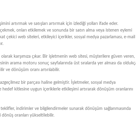
imini artırmak ve satışları artırmak için izlediği yolları ifade eder.
ra çekmek, onları etkilemek ve sonunda bir satın alma veya istenen eylemi
at çekici web siteleri, etkileyici içerikler, sosyal medya pazarlaması, e-mail
r.
 olarak karşımıza çıkar. Bir işletmenin web sitesi, müşterilere güven veren,
 sitesinin arama motoru sonuç sayfalarında üst sıralarda yer alması da oldukç
ir ve dönüşüm oranı artırılabilir.
geçilmez bir parçası haline gelmiştir. İşletmeler, sosyal medya
ir ve hedef kitlesine uygun içeriklerle etkileşimi artırarak dönüşüm oranlarını
 teklifler, indirimler ve bilgilendirmeler sunarak dönüşüm sağlanmasında
i dönüş oranları yükseltilebilir.