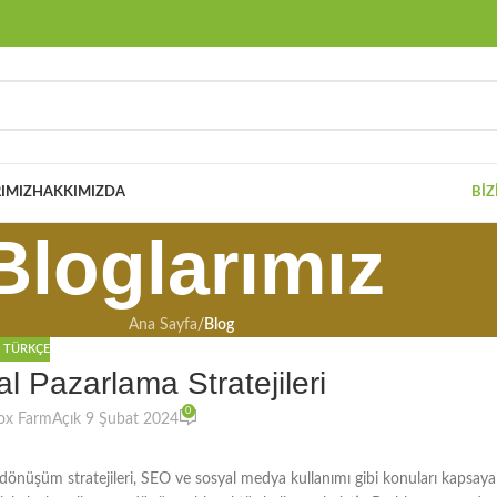
IMIZ
HAKKIMIZDA
BIZ
Bloglarımız
Ana Sayfa
/
Blog
,
TÜRKÇE
al Pazarlama Stratejileri
0
ox Farm
Açık 9 Şubat 2024
e dönüşüm stratejileri, SEO ve sosyal medya kullanımı gibi konuları kapsay