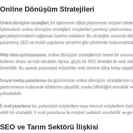
Online Dönüşüm Stratejileri
Online dönüşüm stratejileri
, bir işletmenin dijital platformda müşteri etkileş
İşletmelerin online dönüşüm stratejileri, müşterileri çevrimiçi platformla
gerçekleştirmelerini sağlamak üzerine odaklanır. Bu stratejiler arasında dikk
pazarlama, SEO ve mobil uygulama yönetimi gibi yöntemler bulunmaktadı
Web sitesi optimizasyonu
, online dönüşüm stratejilerinin temel bir unsuru
kullanıcı dostu ve hızlı olmalıdır. Ayrıca, güçlü bir SEO stratejisi ile web
önemlidir. Bu sayede potansiyel müşteriler web sitesine daha kolay ulaşabil
Sosyal medya pazarlaması
da günümüzde online dönüşüm stratejilerinin vaz
platformlarını kullanarak kitlelerine ulaşabilir, marka bilinirliğini artırabil
yükseltebilir.
E-mail pazarlama
ise, potansiyel müşterilere veya mevcut müşterilere özel
etkili bir stratejidir. E-mail pazarlama ile müşteri sadakati artırılabilir ve ger
SEO ve Tarım Sektörü İlişkisi