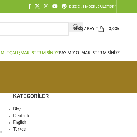
BIZDEN HABERLER
İLETIŞIM
GIRIŞ / KAYIT
0,00
₺
IMLE ÇALIŞMAK İSTER MISINIZ?
BAYIMIZ OLMAK İSTER MISINIZ?
KATEGORILER
Blog
Deutsch
English
Türkçe
an