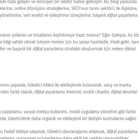
iyle hızla gelişen ve dönüşen bir sektör haline gelmiştir. Bu blog yazısında
lerine, online dönüşüm stratejilerine, SEO’nun tarım sektörü ile ilişkisine,
etimine, veri analizi ve iyileştirme süreçlerine, başarılı dijital pazarlama
lmanın yollarını ve fırsatlarını keşfetmeye hazır mısınız? Eğer öyleyse, bu bl
a bilgi sahibi olmak isteyen herkes için bu yazıyı hazırladık. Hadi gelin, tar
ve başarılı bir dijital pazarlama stratejisi oluşturmak için nelere dikkat
ımını yaparak, tüketici kitlesi ile etkileşimde bulunarak, satış ve marka
den farklı olarak, dijital pazarlama internet, mobil cihazlar, dijital ekranlar
a pazarlama, sosyal medya kullanımı, mobil uygulama yönetimi gibi farklı
rek, tüketicilerle daha organik ve etkileşimli bir iletişim kurmalarını sağlar.
u hedef kitleye ulaşmak, tüketici davranışlarını anlamak, dijital pazarlama
lerini, potansiyel müşterilerine daha etkili bir şekilde ulaştırabilirler.