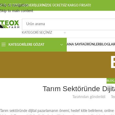
Skip to navigation
00 TL VE ÜZERİ ALIŞVERİŞLERİNİZDE ÜCRETSİZ KARGO FIRSATI!
Skip to main content
KATEGORI SEÇINIZ
ANA SAYFA
ÜRÜNLER
BLOGLAR
KATEGORILERE GÖZAT
BLOG
Tarım Sektöründe Dijit
Tarafından gönderildi
Te
Tarım sektöründe dijital pazarlamanın önemi, hedef kitle belirleme, onlin