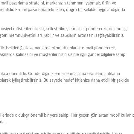
 e-mail pazarlama stratejisi, markanızın tanıtımını yapmak, ürün ve
emlidir. E-mail pazarlama teknikleri, doğru bir şekilde uygulandığında
siyel müşterilerinize kişiselleştirilmiş e-mailler göndererek, onların ilgi
teri memnuniyetini artırabilir ve satışların artmasını sağlayabilirsiniz.
dir. Belirlediğiniz zamanlarda otomatik olarak e-mail göndererek,
ıllarda kalmasını ve müşterilerinizin sizinle ilgili güncel bilgilere sahip
ukça önemlidir. Gönderdiğiniz e-maillerin açılma oranlarını, tıklama
olarak iyileştirebilirsiniz. Bu sayede hedef kitlenize daha etkili bir şekilde
jilerinde oldukça önemli bir yere sahip. Her geçen gün artan mobil kullanıc
mda.