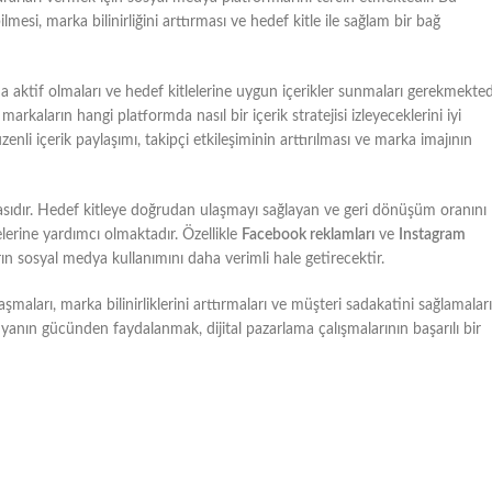
mesi, marka bilinirliğini arttırması ve hedef kitle ile sağlam bir bağ
 aktif olmaları ve hedef kitlelerine uygun içerikler sunmaları gerekmektedi
markaların hangi platformda nasıl bir içerik stratejisi izleyeceklerini iyi
enli içerik paylaşımı, takipçi etkileşiminin arttırılması ve marka imajının
rçasıdır. Hedef kitleye doğrudan ulaşmayı sağlayan ve geri dönüşüm oranını
elerine yardımcı olmaktadır. Özellikle
Facebook reklamları
ve
Instagram
ların sosyal medya kullanımını daha verimli hale getirecektir.
maları, marka bilinirliklerini arttırmaları ve müşteri sadakatini sağlamaları
dyanın gücünden faydalanmak, dijital pazarlama çalışmalarının başarılı bir