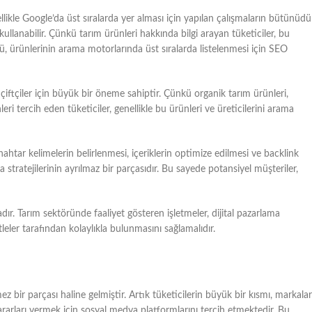
ikle Google’da üst sıralarda yer alması için yapılan çalışmaların bütünüdür
kullanabilir. Çünkü tarım ürünleri hakkında bilgi arayan tüketiciler, bu
rü, ürünlerinin arama motorlarında üst sıralarda listelenmesi için SEO
 çiftçiler için büyük bir öneme sahiptir. Çünkü organik tarım ürünleri,
nleri tercih eden tüketiciler, genellikle bu ürünleri ve üreticilerini arama
anahtar kelimelerin belirlenmesi, içeriklerin optimize edilmesi ve backlink
a stratejilerinin ayrılmaz bir parçasıdır. Bu sayede potansiyel müşteriler,
ır. Tarım sektöründe faaliyet gösteren işletmeler, dijital pazarlama
leler tarafından kolaylıkla bulunmasını sağlamalıdır.
ez bir parçası haline gelmiştir. Artık tüketicilerin büyük bir kısmı, markalar
rarları vermek için sosyal medya platformlarını tercih etmektedir. Bu