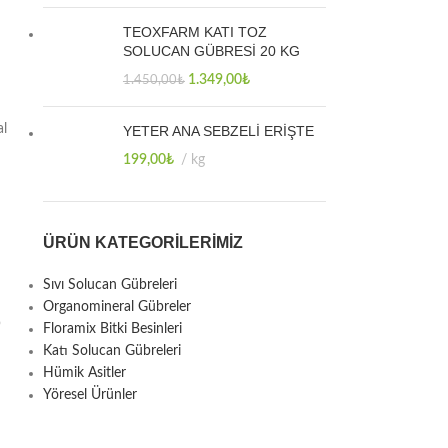
TEOXFARM KATI TOZ
SOLUCAN GÜBRESİ 20 KG
1.349,00
₺
1.450,00
₺
al
YETER ANA SEBZELİ ERİŞTE
199,00
₺
kg
ÜRÜN KATEGORILERIMIZ
Sıvı Solucan Gübreleri
Organomineral Gübreler
p
Floramix Bitki Besinleri
Katı Solucan Gübreleri
Hümik Asitler
Yöresel Ürünler