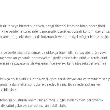
ir ürün veya hizmet sunarken, hangi tüketici kitlesine hitap edeceğinizi
 kitle belirleme sürecinde, demografik özellikler, coğrafi konum, davranışs
azarlama bütçenizi daha etkili kullanabilir ve potansiyel müşterilerinizi doğru
arını ve beklentilerini anlamak da oldukça önemlidir. Bu sayede, ürün veya
araştırmaları yaparak, potansiyel müşterilerinizin taleplerini ve tercihlerini
tlelerini ve pazarlama stratejilerini inceleyerek, kendinize rekabet avantajı
dukça etkili olabilir. Her tüketici kitlesi farklı ihtiyaçlara ve tercihlere sahi
laşımlarla daha etkili sonuçlar elde edebilirsiniz. Bu sayede, potansiyel
rebilirsiniz.
in temelini oluşturan önemli bir adımdır. Doğru hedef kitleyi belirleyerek,
kkatini çekerek, satışlarınızı artırabilirsiniz.