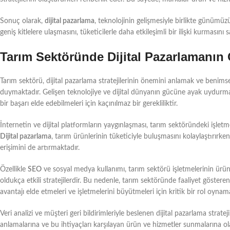
Sonuç olarak,
dijital pazarlama
, teknolojinin gelişmesiyle birlikte günümüzü
geniş kitlelere ulaşmasını, tüketicilerle daha etkileşimli bir ilişki kurmasın
Tarım Sektöründe Dijital Pazarlamanın
Tarım sektörü, dijital pazarlama stratejilerinin önemini anlamak ve benim
duymaktadır. Gelişen teknolojiye ve dijital dünyanın gücüne ayak uydurmak,
bir başarı elde edebilmeleri için kaçınılmaz bir gerekliliktir.
İnternetin ve dijital platformların yaygınlaşması, tarım sektöründeki işletm
Dijital pazarlama
, tarım ürünlerinin tüketiciyle buluşmasını kolaylaştırırken
erişimini de artırmaktadır.
Özellikle
SEO
ve sosyal medya kullanımı, tarım sektörü işletmelerinin ürünler
oldukça etkili stratejilerdir. Bu nedenle, tarım sektöründe faaliyet gösteren
avantajı elde etmeleri ve işletmelerini büyütmeleri için kritik bir rol oynam
Veri analizi ve müşteri geri bildirimleriyle beslenen dijital pazarlama stratej
anlamalarına ve bu ihtiyaçları karşılayan ürün ve hizmetler sunmalarına ol