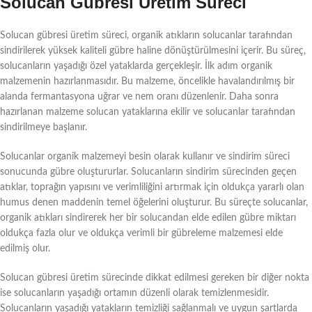
Solucan Gübresi Üretim Süreci
Solucan gübresi üretim süreci, organik atıkların solucanlar tarafından
sindirilerek yüksek kaliteli gübre haline dönüştürülmesini içerir. Bu süreç,
solucanların yaşadığı özel yataklarda gerçekleşir. İlk adım organik
malzemenin hazırlanmasıdır. Bu malzeme, öncelikle havalandırılmış bir
alanda fermantasyona uğrar ve nem oranı düzenlenir. Daha sonra
hazırlanan malzeme solucan yataklarına ekilir ve solucanlar tarafından
sindirilmeye başlanır.
Solucanlar organik malzemeyi besin olarak kullanır ve sindirim süreci
sonucunda gübre oluştururlar. Solucanların sindirim sürecinden geçen
atıklar, toprağın yapısını ve verimliliğini artırmak için oldukça yararlı olan
humus denen maddenin temel öğelerini oluşturur. Bu süreçte solucanlar,
organik atıkları sindirerek her bir solucandan elde edilen gübre miktarı
oldukça fazla olur ve oldukça verimli bir gübreleme malzemesi elde
edilmiş olur.
Solucan gübresi üretim sürecinde dikkat edilmesi gereken bir diğer nokta
ise solucanların yaşadığı ortamın düzenli olarak temizlenmesidir.
Solucanların yaşadığı yatakların temizliği sağlanmalı ve uygun şartlarda