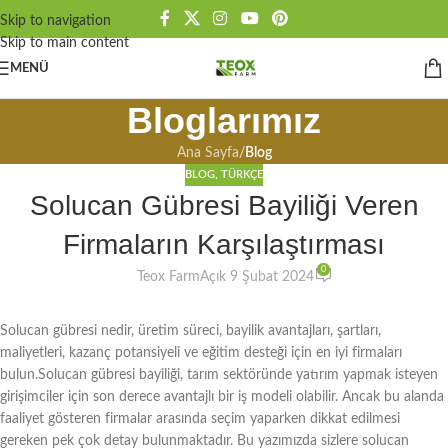
Skip to navigation
Skip to main content
MENÜ
Bloglarımız
Ana Sayfa
/
Blog
BLOG
,
TÜRKÇE
Solucan Gübresi Bayiliği Veren
Firmaların Karşılaştırması
0
Teox Farm
Açık 9 Şubat 2024
Solucan gübresi nedir, üretim süreci, bayilik avantajları, şartları,
maliyetleri, kazanç potansiyeli ve eğitim desteği için en iyi firmaları
bulun.Solucan gübresi bayiliği, tarım sektöründe yatırım yapmak isteyen
girişimciler için son derece avantajlı bir iş modeli olabilir. Ancak bu alanda
faaliyet gösteren firmalar arasında seçim yaparken dikkat edilmesi
gereken pek çok detay bulunmaktadır. Bu yazımızda sizlere solucan