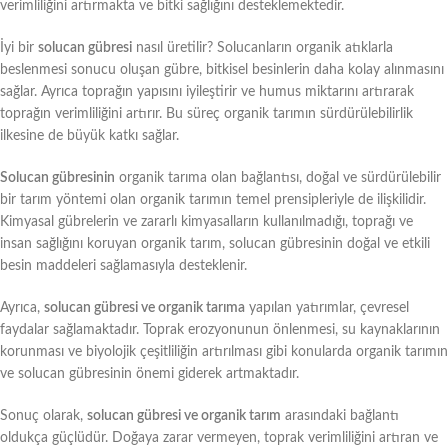
verimliliğini artırmakta ve bitki sağlığını desteklemektedir.
İyi bir
solucan gübresi
nasıl üretilir? Solucanların organik atıklarla
beslenmesi sonucu oluşan gübre, bitkisel besinlerin daha kolay alınmasını
sağlar. Ayrıca toprağın yapısını iyileştirir ve humus miktarını artırarak
toprağın verimliliğini artırır. Bu süreç organik tarımın sürdürülebilirlik
ilkesine de büyük katkı sağlar.
Solucan gübresinin
organik tarıma olan bağlantısı, doğal ve sürdürülebilir
bir tarım yöntemi olan organik tarımın temel prensipleriyle de ilişkilidir.
Kimyasal gübrelerin ve zararlı kimyasalların kullanılmadığı, toprağı ve
insan sağlığını koruyan organik tarım, solucan gübresinin doğal ve etkili
besin maddeleri sağlamasıyla desteklenir.
Ayrıca,
solucan gübresi ve organik tarıma
yapılan yatırımlar, çevresel
faydalar sağlamaktadır. Toprak erozyonunun önlenmesi, su kaynaklarının
korunması ve biyolojik çeşitliliğin artırılması gibi konularda organik tarımın
ve solucan gübresinin önemi giderek artmaktadır.
Sonuç olarak,
solucan gübresi ve organik tarım
arasındaki bağlantı
oldukça güçlüdür. Doğaya zarar vermeyen, toprak verimliliğini artıran ve