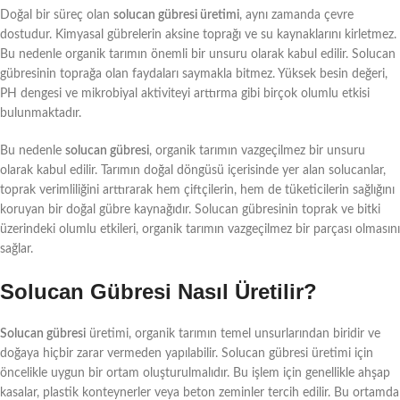
Doğal bir süreç olan
solucan gübresi üretimi
, aynı zamanda çevre
dostudur. Kimyasal gübrelerin aksine toprağı ve su kaynaklarını kirletmez.
Bu nedenle organik tarımın önemli bir unsuru olarak kabul edilir. Solucan
gübresinin toprağa olan faydaları saymakla bitmez. Yüksek besin değeri,
PH dengesi ve mikrobiyal aktiviteyi arttırma gibi birçok olumlu etkisi
bulunmaktadır.
Bu nedenle
solucan gübresi
, organik tarımın vazgeçilmez bir unsuru
olarak kabul edilir. Tarımın doğal döngüsü içerisinde yer alan solucanlar,
toprak verimliliğini arttırarak hem çiftçilerin, hem de tüketicilerin sağlığını
koruyan bir doğal gübre kaynağıdır. Solucan gübresinin toprak ve bitki
üzerindeki olumlu etkileri, organik tarımın vazgeçilmez bir parçası olmasını
sağlar.
Solucan Gübresi Nasıl Üretilir?
Solucan gübresi
üretimi, organik tarımın temel unsurlarından biridir ve
doğaya hiçbir zarar vermeden yapılabilir. Solucan gübresi üretimi için
öncelikle uygun bir ortam oluşturulmalıdır. Bu işlem için genellikle ahşap
kasalar, plastik konteynerler veya beton zeminler tercih edilir. Bu ortamda