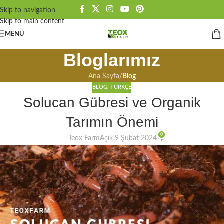
Skip to navigation
Skip to main content
MENÜ
Bloglarımız
Ana Sayfa
/
Blog
BLOG
,
TÜRKÇE
Solucan Gübresi ve Organik
Tarımın Önemi
0
Teox Farm
Açık 9 Şubat 2024