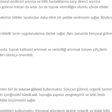
neral emilimini artırma ve bitki hastalıklarına karşı direnci artırma
übresi miktarı da artar, bu da toprak verimliliğini olumlu yönde etkiler.
inin bitkiler tarafından daha etkin bir şekilde emilmesini sağlar. Böylece
dürülebilir tarım uygulamalarına destek sağlar. Aynı zamanda kimyasal gübre
 toprak kalitesini artırmak ve verimliliği artırmak isteyen çiftçilerin
eri oldukça önemlidir.
rden biri de
solucan gübresi
kullanmaktır. Solucan gübresi, organik tarımı
nin içeriğindeki
hümik asit
, toprağın yapısını zenginleştirir ve bitki besin
şekilde büyümesini sağlar.
 maddeleri kullanmaktır. Kimyasal gübrelerin aksine, organik ve doğal bitki