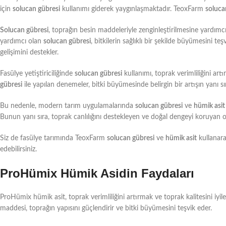
için
solucan gübresi
kullanımı giderek yaygınlaşmaktadır. TeoxFarm
soluca
Solucan gübresi
, toprağın besin maddeleriyle zenginleştirilmesine yardımc
yardımcı olan
solucan gübresi
, bitkilerin sağlıklı bir şekilde büyümesini teş
gelişimini destekler.
Fasülye yetiştiriciliğinde
solucan gübresi
kullanımı, toprak verimliliğini art
gübresi
ile yapılan denemeler, bitki büyümesinde belirgin bir artışın yanı sır
Bu nedenle, modern tarım uygulamalarında
solucan gübresi
ve
hümik asit
Bunun yanı sıra, toprak canlılığını destekleyen ve doğal dengeyi koruyan or
Siz de fasülye tarımında TeoxFarm
solucan gübresi
ve
hümik asit
kullanarak
edebilirsiniz.
ProHümix Hümik Asidin Faydaları
ProHümix hümik asit, toprak verimliliğini artırmak ve toprak kalitesini iyil
maddesi, toprağın yapısını güçlendirir ve bitki büyümesini teşvik eder.