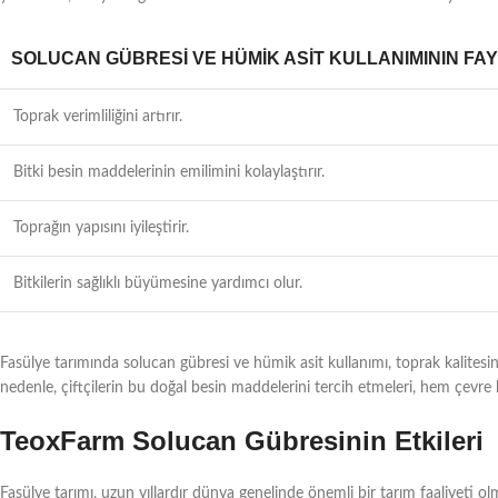
SOLUCAN GÜBRESI VE HÜMIK ASIT KULLANIMININ FA
Toprak verimliliğini artırır.
Bitki besin maddelerinin emilimini kolaylaştırır.
Toprağın yapısını iyileştirir.
Bitkilerin sağlıklı büyümesine yardımcı olur.
Fasülye tarımında solucan gübresi ve hümik asit kullanımı, toprak kalitesini 
nedenle, çiftçilerin bu doğal besin maddelerini tercih etmeleri, hem çevre 
TeoxFarm Solucan Gübresinin Etkileri
Fasülye tarımı, uzun yıllardır dünya genelinde önemli bir tarım faaliyeti olm