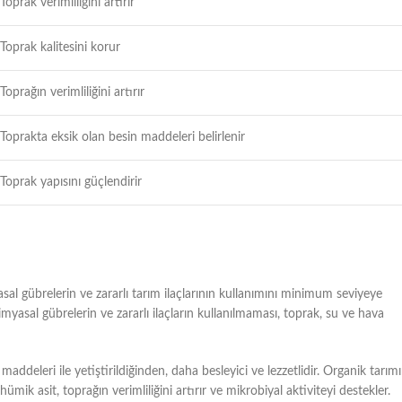
Toprak verimliliğini artırır
Toprak kalitesini korur
Toprağın verimliliğini artırır
Toprakta eksik olan besin maddeleri belirlenir
Toprak yapısını güçlendirir
sal gübrelerin ve zararlı tarım ilaçlarının kullanımını minimum seviyeye
imyasal gübrelerin ve zararlı ilaçların kullanılmaması, toprak, su ve hava
 maddeleri ile yetiştirildiğinden, daha besleyici ve lezzetlidir. Organik tarım
ümik asit, toprağın verimliliğini artırır ve mikrobiyal aktiviteyi destekler.