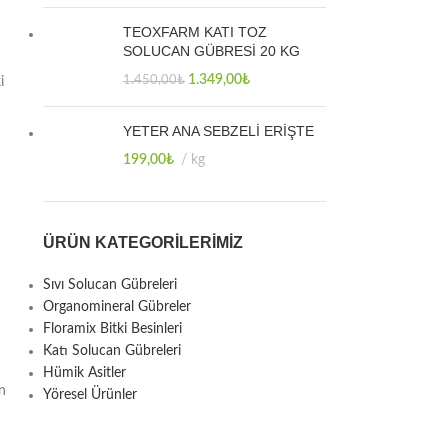
TEOXFARM KATI TOZ
SOLUCAN GÜBRESİ 20 KG
1.349,00
₺
1.450,00
₺
i
YETER ANA SEBZELİ ERİŞTE
199,00
₺
kg
ÜRÜN KATEGORILERIMIZ
Sıvı Solucan Gübreleri
Organomineral Gübreler
Floramix Bitki Besinleri
Katı Solucan Gübreleri
Hümik Asitler
in
Yöresel Ürünler