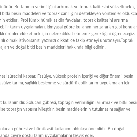
üdür. Bu tarımın verimliliğini artırmak ve toprak kalitesini yükseltmek içi
bitki besin maddeleri ve toprak canlılığını destekleyen yöntemler oldukça
in etkileri, ProHümix hümik asidin faydaları, toprak kalitesini artırma
lebilir tarım uygulamaları, kimyasal gübre kullanımının zararları gibi konular
ıklı ürünler elde etmek için nelere dikkat etmemiz gerektiğini öğreneceğiz.
arılı olmak istiyorsanız, yazımızı dikkatlice takip etmeyi unutmayın.Toprak
ajları ve doğal bitki besin maddeleri hakkında bilgi edinin.
lmesi sürecini kapsar. Fasülye, yüksek protein içeriği ve diğer önemli besin
ülye tarımı, sağlıklı beslenme ve sürdürülebilir tarım uygulamaları için
t
kullanımıdır. Solucan gübresi, toprağın verimliliğini artırmak ve bitki besi
se toprağın yapısını iyileştirir, besin maddelerinin tutulmasını sağlar ve
 solucan gübresi ve hümik asit kullanımı oldukça önemlidir. Bu doğal
manda çevre dostu tarım uygulamalarını teşvik eder.