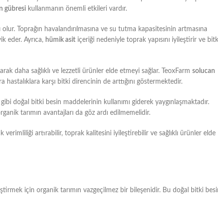
n gübresi
kullanmanın önemli etkileri vardır.
ı olur. Toprağın havalandırılmasına ve su tutma kapasitesinin artmasına
vik eder. Ayrıca,
hümik asit
içeriği nedeniyle toprak yapısını iyileştirir ve bitk
ırarak daha sağlıklı ve lezzetli ürünler elde etmeyi sağlar. TeoxFarm
solucan
a hastalıklara karşı bitki direncinin de arttığını göstermektedir.
gibi doğal bitki besin maddelerinin kullanımı giderek yaygınlaşmaktadır.
ganik tarımın avantajları da göz ardı edilmemelidir.
 verimliliği artırabilir, toprak kalitesini iyileştirebilir ve sağlıklı ürünler elde
eştirmek için organik tarımın vazgeçilmez bir bileşenidir. Bu doğal bitki bes