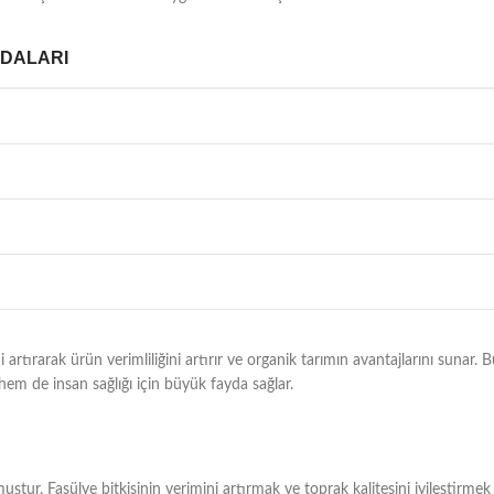
YDALARI
artırarak ürün verimliliğini artırır ve organik tarımın avantajlarını sunar. 
hem de insan sağlığı için büyük fayda sağlar.
uştur. Fasülye bitkisinin verimini artırmak ve toprak kalitesini iyileştirmek