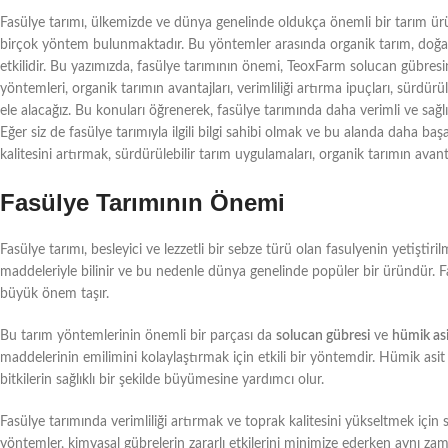
Fasülye tarımı, ülkemizde ve dünya genelinde oldukça önemli bir tarım ürün
birçok yöntem bulunmaktadır. Bu yöntemler arasında organik tarım, doğal 
etkilidir. Bu yazımızda, fasülye tarımının önemi, TeoxFarm solucan gübresin
yöntemleri, organik tarımın avantajları, verimliliği artırma ipuçları, sürdürü
ele alacağız. Bu konuları öğrenerek, fasülye tarımında daha verimli ve sağl
Eğer siz de fasülye tarımıyla ilgili bilgi sahibi olmak ve bu alanda daha baş
kalitesini artırmak, sürdürülebilir tarım uygulamaları, organik tarımın avant
Fasülye Tarımının Önemi
Fasülye tarımı, besleyici ve lezzetli bir sebze türü olan fasulyenin yetiştiri
maddeleriyle bilinir ve bu nedenle dünya genelinde popüler bir üründür. Fas
büyük önem taşır.
Bu tarım yöntemlerinin önemli bir parçası da
solucan gübresi
ve
hümik asi
maddelerinin emilimini kolaylaştırmak için etkili bir yöntemdir. Hümik asit i
bitkilerin sağlıklı bir şekilde büyümesine yardımcı olur.
Fasülye tarımında verimliliği artırmak ve toprak kalitesini yükseltmek için
yöntemler, kimyasal gübrelerin zararlı etkilerini minimize ederken aynı za