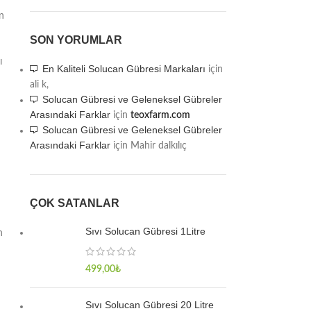
n
SON YORUMLAR
ı
En Kaliteli Solucan Gübresi Markaları
için
ali k,
Solucan Gübresi ve Geleneksel Gübreler
Arasındaki Farklar
için
teoxfarm.com
Solucan Gübresi ve Geleneksel Gübreler
Arasındaki Farklar
için
Mahir dalkılıç
ÇOK SATANLAR
Sıvı Solucan Gübresi 1Litre
n
499,00
₺
Sıvı Solucan Gübresi 20 Litre