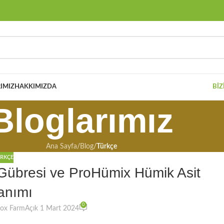
IMIZ
HAKKIMIZDA
BIZ
Bloglarımız
Ana Sayfa
/
Blog
/
Türkçe
RKÇE
übresi ve ProHümix Hümik Asit
anımı
0
eox Farm
Açık 1 Mart 2024