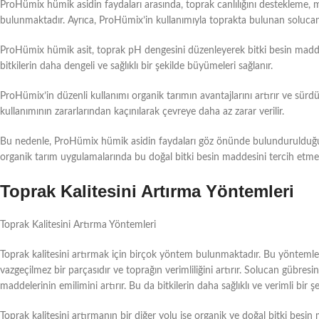
ProHümix hümik asidin faydaları arasında, toprak canlılığını destekleme, mi
bulunmaktadır. Ayrıca, ProHümix’in kullanımıyla toprakta bulunan solucan g
ProHümix hümik asit, toprak pH dengesini düzenleyerek bitki besin maddeler
bitkilerin daha dengeli ve sağlıklı bir şekilde büyümeleri sağlanır.
ProHümix’in düzenli kullanımı organik tarımın avantajlarını artırır ve sür
kullanımının zararlarından kaçınılarak çevreye daha az zarar verilir.
Bu nedenle, ProHümix hümik asidin faydaları göz önünde bulundurulduğunda,
organik tarım uygulamalarında bu doğal bitki besin maddesini tercih etmel
Toprak Kalitesini Artırma Yöntemleri
Toprak Kalitesini Artırma Yöntemleri
Toprak kalitesini artırmak için birçok yöntem bulunmaktadır. Bu yöntemle
vazgeçilmez bir parçasıdır ve toprağın verimliliğini artırır. Solucan gübresi
maddelerinin emilimini artırır. Bu da bitkilerin daha sağlıklı ve verimli bir 
Toprak kalitesini artırmanın bir diğer yolu ise organik ve doğal bitki besin