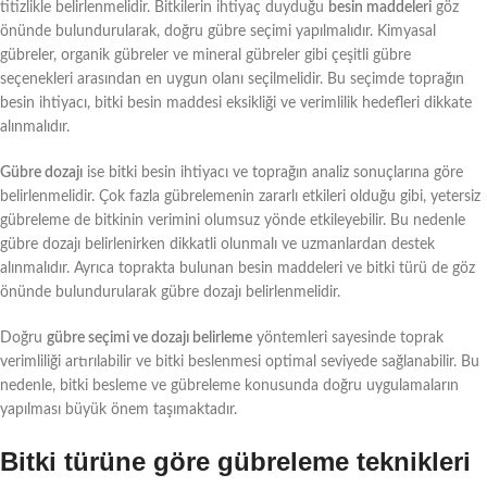
titizlikle belirlenmelidir. Bitkilerin ihtiyaç duyduğu
besin maddeleri
göz
önünde bulundurularak, doğru gübre seçimi yapılmalıdır. Kimyasal
gübreler, organik gübreler ve mineral gübreler gibi çeşitli gübre
seçenekleri arasından en uygun olanı seçilmelidir. Bu seçimde toprağın
besin ihtiyacı, bitki besin maddesi eksikliği ve verimlilik hedefleri dikkate
alınmalıdır.
Gübre dozajı
ise bitki besin ihtiyacı ve toprağın analiz sonuçlarına göre
belirlenmelidir. Çok fazla gübrelemenin zararlı etkileri olduğu gibi, yetersiz
gübreleme de bitkinin verimini olumsuz yönde etkileyebilir. Bu nedenle
gübre dozajı belirlenirken dikkatli olunmalı ve uzmanlardan destek
alınmalıdır. Ayrıca toprakta bulunan besin maddeleri ve bitki türü de göz
önünde bulundurularak gübre dozajı belirlenmelidir.
Doğru
gübre seçimi ve dozajı belirleme
yöntemleri sayesinde toprak
verimliliği artırılabilir ve bitki beslenmesi optimal seviyede sağlanabilir. Bu
nedenle, bitki besleme ve gübreleme konusunda doğru uygulamaların
yapılması büyük önem taşımaktadır.
Bitki türüne göre gübreleme teknikleri