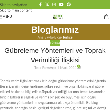
Skip to navigation
Skip to main content
MENÜ
Bloglarımız
Ana Sayfa
/
Blog
/
Türkçe
TÜRKÇE
Gübreleme Yöntemleri ve Toprak
Verimliliği İlişkisi
0
Teox Farm
Açık 1 Mart 2024
Toprak verimliliğini artırmak için doğru gübreleme yöntemlerini öğrenin.
Besin içeriğini değerlendirme, gübre seçimi ve organik/kimyasal gübre
etkileri hakkında bilgi edinin.Toprak verimliliği, tarımın temel taşlarından
biridir. Bitkilerin sağlıklı ve verimli bir şekilde büyümesi için doğru
gübreleme yöntemlerinin uygulanması oldukça önemlidir. Bu blog
yazısında, toprağın besin içeriğini değerlendirme, gübre seçimi ve dozajı