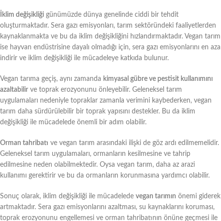
İklim değişikliği
günümüzde dünya genelinde ciddi bir tehdit
oluşturmaktadır. Sera gazı emisyonları, tarım sektöründeki faaliyetlerden
kaynaklanmakta ve bu da iklim değişikliğini hızlandırmaktadır. Vegan tarım
ise hayvan endüstrisine dayalı olmadığı için, sera gazı emisyonlarını en aza
indirir ve iklim değişikliği ile mücadeleye katkıda bulunur.
Vegan tarıma geçiş, aynı zamanda
kimyasal gübre ve pestisit kullanımını
azaltabilir
ve toprak erozyonunu önleyebilir. Geleneksel tarım
uygulamaları nedeniyle topraklar zamanla verimini kaybederken, vegan
tarım daha sürdürülebilir bir toprak yapısını destekler. Bu da iklim
değişikliği ile mücadelede önemli bir adım olabilir.
Orman tahribatı
ve vegan tarım arasındaki ilişki de göz ardı edilmemelidir.
Geleneksel tarım uygulamaları, ormanların kesilmesine ve tahrip
edilmesine neden olabilmektedir. Oysa vegan tarım, daha az arazi
kullanımı gerektirir ve bu da ormanların korunmasına yardımcı olabilir.
Sonuç olarak, iklim değişikliği ile mücadelede
vegan tarımın
önemi giderek
artmaktadır. Sera gazı emisyonlarını azaltması, su kaynaklarını koruması,
toprak erozyonunu engellemesi ve orman tahribatının önüne geçmesi ile