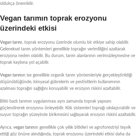
oldukça önemlidir.
Vegan tarımın toprak erozyonu
üzerindeki etkisi
Vegan tarım
, toprak erozyonu üzerinde olumlu bir etkiye sahip olabilir.
Geleneksel tarım yöntemleri genellikle toprağın verimliliğini azaltarak
erozyona neden olabilir. Bu durum, tarım alanlarının verimsizleşmesine ve
toprak kaybına yol açabilir.
Vegan tarım
ın ise genellikle organik tarım yöntemleriyle gerçekleştirildiği
düşünüldüğünde, kimyasal gübrelerin ve pestisitlerin kullanımının
azalması toprağın sağlığını koruyabilir ve erozyon riskini azaltabilir.
Bitki bazlı tarımın uygulanması aynı zamanda toprak yapısını
güçlendirerek erozyonu önleyebilir. Kök sistemleri toprağı sıkılaştırabilir ve
suyun toprağın yüzeyinde birikmesini sağlayarak erozyon riskini azaltabilir.
Ayrıca,
vegan tarım
ın genellikle çok yıllık bitkileri ve agroforestriyi teşvik
ettiği göz önüne alındığında, toprak erozyonu üzerindeki etkisi daha da