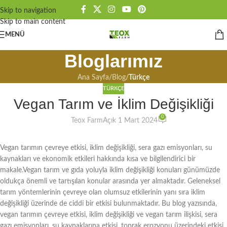
Skip to navigation
Skip to main content
MENÜ
Bloglarımız
Ana Sayfa
/
Blog
/
Türkçe
TÜRKÇE
Vegan Tarım ve İklim Değişikliği
0
Teox Farm
Açık 1 Mart 2024
Vegan tarımın çevreye etkisi, iklim değişikliği, sera gazı emisyonları, su
kaynakları ve ekonomik etkileri hakkında kısa ve bilgilendirici bir
makale.Vegan tarım ve gıda yoluyla iklim değişikliği konuları günümüzde
oldukça önemli ve tartışılan konular arasında yer almaktadır. Geleneksel
tarım yöntemlerinin çevreye olan olumsuz etkilerinin yanı sıra iklim
değişikliği üzerinde de ciddi bir etkisi bulunmaktadır. Bu blog yazısında,
vegan tarımın çevreye etkisi, iklim değişikliği ve vegan tarım ilişkisi, sera
gazı emisyonları, su kaynaklarına etkisi, toprak erozyonu üzerindeki etkisi,