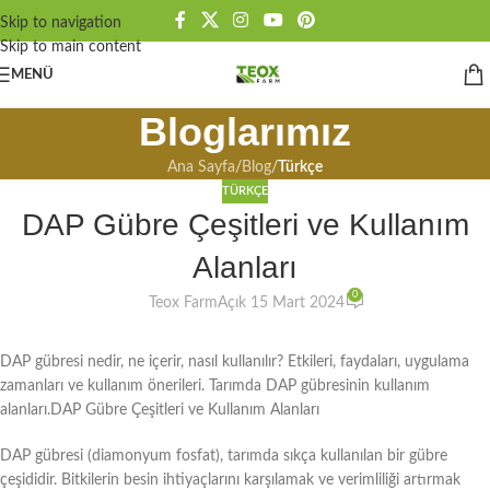
Skip to navigation
Skip to main content
MENÜ
Bloglarımız
Ana Sayfa
/
Blog
/
Türkçe
TÜRKÇE
DAP Gübre Çeşitleri ve Kullanım
Alanları
0
Teox Farm
Açık 15 Mart 2024
DAP gübresi nedir, ne içerir, nasıl kullanılır? Etkileri, faydaları, uygulama
zamanları ve kullanım önerileri. Tarımda DAP gübresinin kullanım
alanları.DAP Gübre Çeşitleri ve Kullanım Alanları
DAP gübresi (diamonyum fosfat), tarımda sıkça kullanılan bir gübre
çeşididir. Bitkilerin besin ihtiyaçlarını karşılamak ve verimliliği artırmak