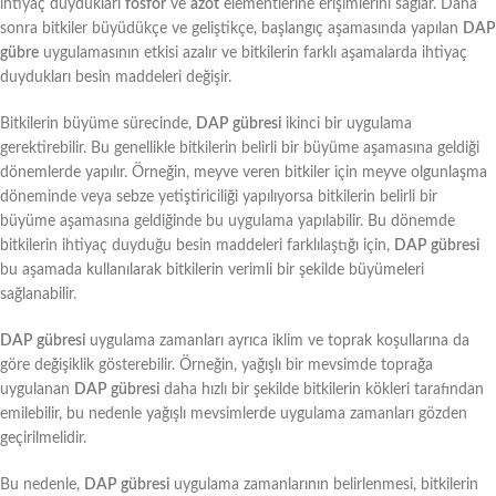
ihtiyaç duydukları
fosfor
ve
azot
elementlerine erişimlerini sağlar. Daha
sonra bitkiler büyüdükçe ve geliştikçe, başlangıç aşamasında yapılan
DAP
gübre
uygulamasının etkisi azalır ve bitkilerin farklı aşamalarda ihtiyaç
duydukları besin maddeleri değişir.
Bitkilerin büyüme sürecinde,
DAP gübresi
ikinci bir uygulama
gerektirebilir. Bu genellikle bitkilerin belirli bir büyüme aşamasına geldiği
dönemlerde yapılır. Örneğin, meyve veren bitkiler için meyve olgunlaşma
döneminde veya sebze yetiştiriciliği yapılıyorsa bitkilerin belirli bir
büyüme aşamasına geldiğinde bu uygulama yapılabilir. Bu dönemde
bitkilerin ihtiyaç duyduğu besin maddeleri farklılaştığı için,
DAP gübresi
bu aşamada kullanılarak bitkilerin verimli bir şekilde büyümeleri
sağlanabilir.
DAP gübresi
uygulama zamanları ayrıca iklim ve toprak koşullarına da
göre değişiklik gösterebilir. Örneğin, yağışlı bir mevsimde toprağa
uygulanan
DAP gübresi
daha hızlı bir şekilde bitkilerin kökleri tarafından
emilebilir, bu nedenle yağışlı mevsimlerde uygulama zamanları gözden
geçirilmelidir.
Bu nedenle,
DAP gübresi
uygulama zamanlarının belirlenmesi, bitkilerin