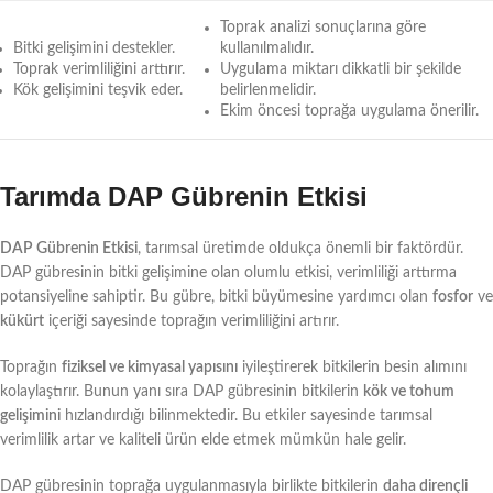
Toprak analizi sonuçlarına göre
Bitki gelişimini destekler.
kullanılmalıdır.
Toprak verimliliğini arttırır.
Uygulama miktarı dikkatli bir şekilde
Kök gelişimini teşvik eder.
belirlenmelidir.
Ekim öncesi toprağa uygulama önerilir.
Tarımda DAP Gübrenin Etkisi
DAP Gübrenin Etkisi
, tarımsal üretimde oldukça önemli bir faktördür.
DAP gübresinin bitki gelişimine olan olumlu etkisi, verimliliği arttırma
potansiyeline sahiptir. Bu gübre, bitki büyümesine yardımcı olan
fosfor
ve
kükürt
içeriği sayesinde toprağın verimliliğini artırır.
Toprağın
fiziksel ve kimyasal yapısını
iyileştirerek bitkilerin besin alımını
kolaylaştırır. Bunun yanı sıra DAP gübresinin bitkilerin
kök ve tohum
gelişimini
hızlandırdığı bilinmektedir. Bu etkiler sayesinde tarımsal
verimlilik artar ve kaliteli ürün elde etmek mümkün hale gelir.
DAP gübresinin toprağa uygulanmasıyla birlikte bitkilerin
daha dirençli