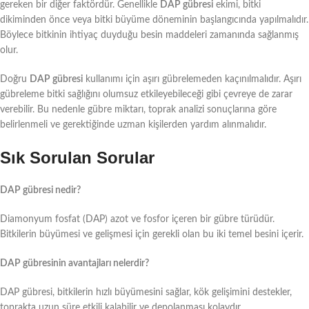
gereken bir diğer faktördür. Genellikle
DAP gübresi
ekimi, bitki
dikiminden önce veya bitki büyüme döneminin başlangıcında yapılmalıdır.
Böylece bitkinin ihtiyaç duyduğu besin maddeleri zamanında sağlanmış
olur.
Doğru
DAP gübresi
kullanımı için aşırı gübrelemeden kaçınılmalıdır. Aşırı
gübreleme bitki sağlığını olumsuz etkileyebileceği gibi çevreye de zarar
verebilir. Bu nedenle gübre miktarı, toprak analizi sonuçlarına göre
belirlenmeli ve gerektiğinde uzman kişilerden yardım alınmalıdır.
Sık Sorulan Sorular
DAP gübresi nedir?
Diamonyum fosfat (DAP) azot ve fosfor içeren bir gübre türüdür.
Bitkilerin büyümesi ve gelişmesi için gerekli olan bu iki temel besini içerir.
DAP gübresinin avantajları nelerdir?
DAP gübresi, bitkilerin hızlı büyümesini sağlar, kök gelişimini destekler,
toprakta uzun süre etkili kalabilir ve depolanması kolaydır.