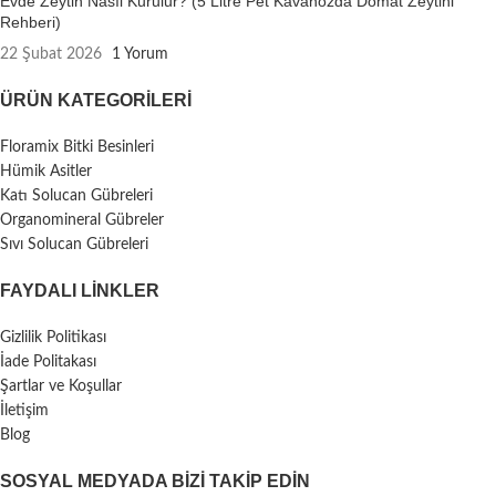
Evde Zeytin Nasıl Kurulur? (5 Litre Pet Kavanozda Domat Zeytini
Rehberi)
22 Şubat 2026
1 Yorum
ÜRÜN KATEGORILERI
Floramix Bitki Besinleri
Hümik Asitler
Katı Solucan Gübreleri
Organomineral Gübreler
Sıvı Solucan Gübreleri
FAYDALI LİNKLER
Gizlilik Politikası
İade Politakası
Şartlar ve Koşullar
İletişim
Blog
SOSYAL MEDYADA BIZI TAKIP EDIN