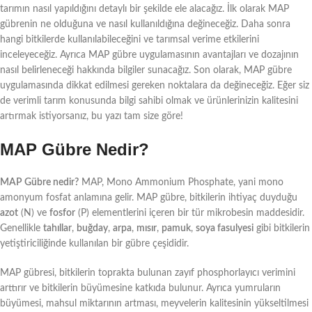
tarımın nasıl yapıldığını detaylı bir şekilde ele alacağız. İlk olarak MAP
gübrenin ne olduğuna ve nasıl kullanıldığına değineceğiz. Daha sonra
hangi bitkilerde kullanılabileceğini ve tarımsal verime etkilerini
inceleyeceğiz. Ayrıca MAP gübre uygulamasının avantajları ve dozajının
nasıl belirleneceği hakkında bilgiler sunacağız. Son olarak, MAP gübre
uygulamasında dikkat edilmesi gereken noktalara da değineceğiz. Eğer siz
de verimli tarım konusunda bilgi sahibi olmak ve ürünlerinizin kalitesini
artırmak istiyorsanız, bu yazı tam size göre!
MAP Gübre Nedir?
MAP Gübre nedir?
MAP, Mono Ammonium Phosphate, yani mono
amonyum fosfat anlamına gelir. MAP gübre, bitkilerin ihtiyaç duyduğu
azot
(N) ve
fosfor
(P) elementlerini içeren bir tür mikrobesin maddesidir.
Genellikle
tahıllar
,
buğday
,
arpa
,
mısır
,
pamuk
,
soya fasulyesi
gibi bitkilerin
yetiştiriciliğinde kullanılan bir gübre çeşididir.
MAP gübresi, bitkilerin toprakta bulunan zayıf phosphorlayıcı verimini
arttırır ve bitkilerin büyümesine katkıda bulunur. Ayrıca yumruların
büyümesi, mahsul miktarının artması, meyvelerin kalitesinin yükseltilmesi