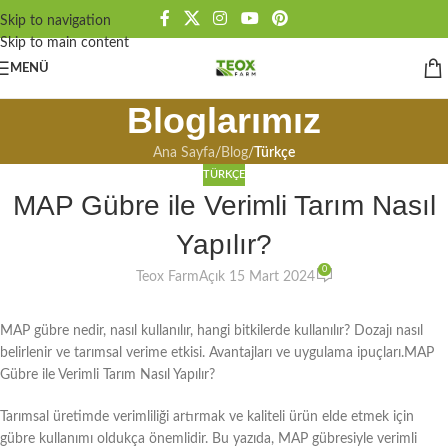
Skip to navigation
Skip to main content
MENÜ
Bloglarımız
Ana Sayfa
/
Blog
/
Türkçe
TÜRKÇE
MAP Gübre ile Verimli Tarım Nasıl
Yapılır?
0
Teox Farm
Açık 15 Mart 2024
MAP gübre nedir, nasıl kullanılır, hangi bitkilerde kullanılır? Dozajı nasıl
belirlenir ve tarımsal verime etkisi. Avantajları ve uygulama ipuçları.MAP
Gübre ile Verimli Tarım Nasıl Yapılır?
Tarımsal üretimde verimliliği artırmak ve kaliteli ürün elde etmek için
gübre kullanımı oldukça önemlidir. Bu yazıda, MAP gübresiyle verimli