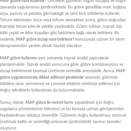
MAP gübre nasıl kullanılır?
Öncelikle, gübrenin uygun dozajda ve doğru
zamanda uygulanması gerekmektedir. Bu gübre genellikle mısır, buğday,
arpa, pamuk ve patates gibi baklagil ve tahıl türü bitkilerde kullanılır.
Tohum ekiminden önce veya tohum ekenekten sonra, gübre doğrudan
toprakla temas edecek şekilde yayılmalıdır. Gübre miktarı, toprak tipi,
bitki çeşidi ve iklim koşulları gibi faktörlere bağlı olarak belirlenir. Bu
nedenle,
MAP gübre dozajı nasıl belirlenir?
konusunda uzman bir tarım
danışmanından yardım almak faydalı olacaktır.
MAP gübre kullanımı
aynı zamanda toprak analizi yaptırılarak
planlanmalıdır. Toprak analizi sonucuna göre, gübre kombinasyonu ve
dozajı belirlenerek tarımsal üretimde verimlilik arttırılabilir. Ayrıca,
MAP
gübre uygulamasında dikkat edilmesi gerekenler
arasında, gübrenin
bitkilere zarar vermemesi ve çevresel etkilerin minimize edilmesi için
doğru tekniklerin kullanılması da bulunmaktadır.
Sonuç olarak,
MAP gübre ile verimli tarım
yapabilmek için doğru
uygulama yöntemlerinin bilinmesi ve bu konuda uzman görüşlerinden
faydalanılması oldukça önemlidir. Gübrenin doğru kullanılması, tarımsal
üretimde kalite ve verimliliği arttırarak sürdürülebilir tarımın temelini
oluşturur.